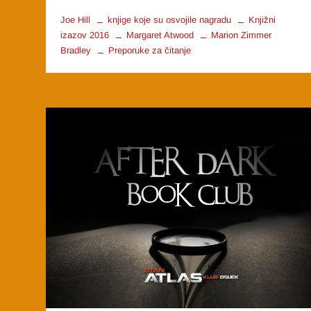
Joe Hill
knjige koje su osvojile nagradu
Knjižni
izazov 2016
Margaret Atwood
Marion Zimmer
Bradley
Preporuke za čitanje