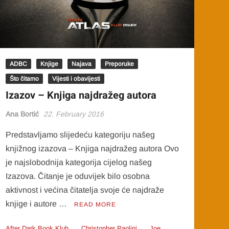
ADBC
Knjige
Najava
Preporuke
Što čitamo
Vijesti i obavijesti
Izazov – Knjiga najdražeg autora
Ana Bortić
22. February 2016
Predstavljamo slijedeću kategoriju našeg
knjižnog izazova – Knjiga najdražeg autora Ovo
je najslobodnija kategorija cijelog našeg
Izazova. Čitanje je oduvijek bilo osobna
aktivnost i većina čitatelja svoje će najdraže
knjige i autore …
READ MORE
After Dark Book Klub
Christopher Paolini
Joe