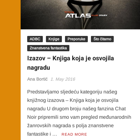
ADBC
Knjige
Preporuke
Što čitamo
Znanstvena fantastika
Izazov – Knjiga koja je osvojila
nagradu
Ana Bortić
1. May 2016
Predstavljamo sljedeću kategoriju našeg
knjižnog izazova – Knjiga koja je osvojila
nagradu U drugom broju našeg fanzina Chat
Noir pripremili smo vam pregled međunarodnih
žanrovskih nagrada s polja znanstvene
fantastike i …
READ MORE