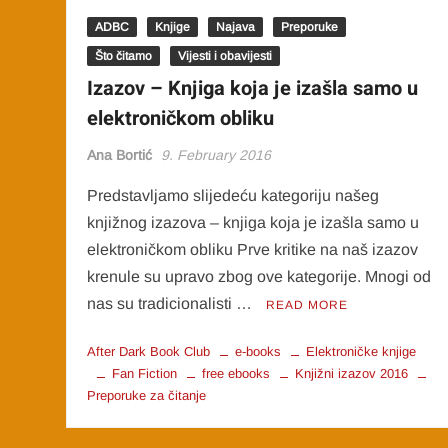
ADBC
Knjige
Najava
Preporuke
Što čitamo
Vijesti i obavijesti
Izazov – Knjiga koja je izašla samo u
elektroničkom obliku
Ana Bortić
9. February 2016
Predstavljamo slijedeću kategoriju našeg
knjižnog izazova – knjiga koja je izašla samo u
elektroničkom obliku Prve kritike na naš izazov
krenule su upravo zbog ove kategorije. Mnogi od
nas su tradicionalisti …
READ MORE
After Dark Book Club
e-books
Elektroničke knjige
Fan Fiction
free ebooks
Knjižni izazov 2016
Preporuke za čitanje