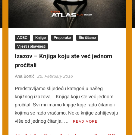
ADBC
Knjige
Preporuke
Što čitamo
Vijesti i obavijesti
Izazov – Knjiga koju ste već jednom
pročitali
Ana Bortić
22. February 2016
Predstavljamo slijedeću kategoriju našeg
knjižnog izazova – Knjiga koju ste već jednom
pročitali Svi mi imamo knjige koje rado čitamo i
kojima se rado vraćamo. Neke knjige zahtijevaju
više od jednog čitanja. …
READ MORE