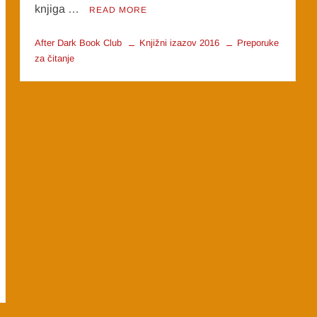
knjiga …
READ MORE
After Dark Book Club
Knjižni izazov 2016
Preporuke
za čitanje