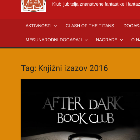
Klub ljubitelja znanstvene fantastike i fantaz
AKTIVNOSTI
CLASH OF THE TITANS
DOGAĐ
MEĐUNARODNI DOGAĐAJI
NAGRADE
O N
Tag:
Knjižni izazov 2016