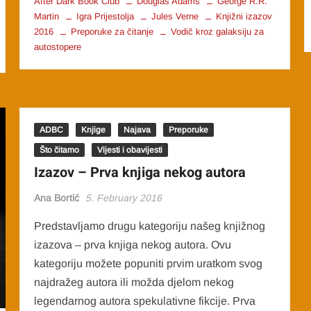
After Dark Book Club
Douglas Adams
George R.R.
Martin
Igra Prijestolja
Jules Verne
Knjižni izazov
2016
Preporuke za čitanje
Vodič kroz galaksiju za
autostopere
ADBC
Knjige
Najava
Preporuke
Što čitamo
Vijesti i obavijesti
Izazov – Prva knjiga nekog autora
Ana Bortić
5. February 2016
Predstavljamo drugu kategoriju našeg knjižnog
izazova – prva knjiga nekog autora. Ovu
kategoriju možete popuniti prvim uratkom svog
najdražeg autora ili možda djelom nekog
legendarnog autora spekulativne fikcije. Prva