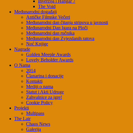
Inverzija i Hangar 7
The Void
Međunarodni događaji
Antičke Filmske Večeri
Međunarodni dan čitanja stripova u javnosti
Međunarodni Dan Igara na Ploči
Međunarodni dan ručnika
Međunarodni dan Zvjezdanih ratova
Noć Knjige
Nagrade
Golden Meeple Awards
Lovely Beholder Awards
O Nama
2014
Članarina i donacije
Kontakti
Mediji o nama
Statut i Akti Udruge
Zahvalnice za igre!
Cookie Policy
Projekti
Multipass
The Lair
Chaos News
Galerija