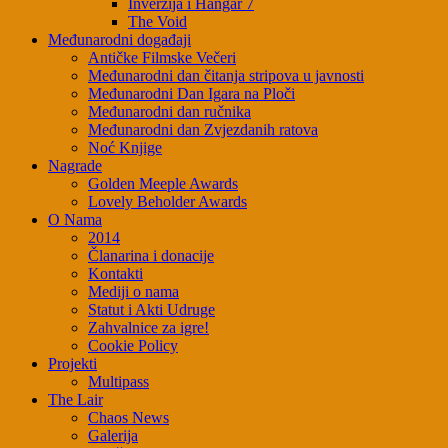
Inverzija i Hangar 7
The Void
Međunarodni događaji
Antičke Filmske Večeri
Međunarodni dan čitanja stripova u javnosti
Međunarodni Dan Igara na Ploči
Međunarodni dan ručnika
Međunarodni dan Zvjezdanih ratova
Noć Knjige
Nagrade
Golden Meeple Awards
Lovely Beholder Awards
O Nama
2014
Članarina i donacije
Kontakti
Mediji o nama
Statut i Akti Udruge
Zahvalnice za igre!
Cookie Policy
Projekti
Multipass
The Lair
Chaos News
Galerija