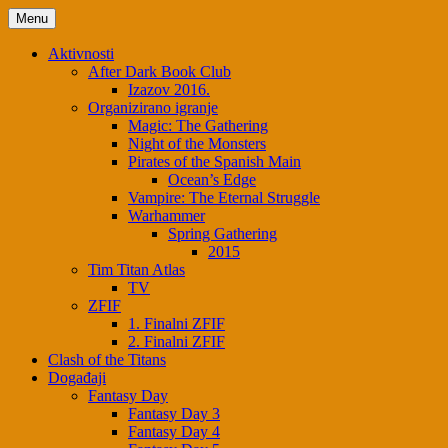
Skip
Menu
to
content
Aktivnosti
After Dark Book Club
Izazov 2016.
Organizirano igranje
Magic: The Gathering
Night of the Monsters
Pirates of the Spanish Main
Ocean’s Edge
Vampire: The Eternal Struggle
Warhammer
Spring Gathering
2015
Tim Titan Atlas
TV
ZFIF
1. Finalni ZFIF
2. Finalni ZFIF
Clash of the Titans
Događaji
Fantasy Day
Fantasy Day 3
Fantasy Day 4