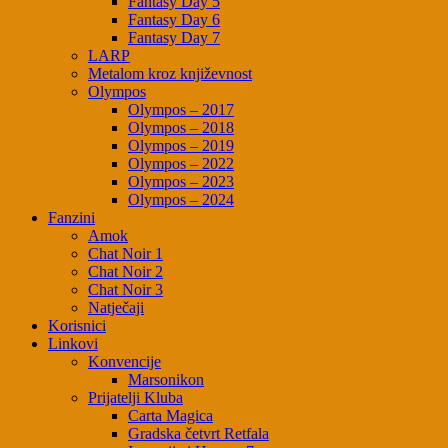
Fantasy Day 5
Fantasy Day 6
Fantasy Day 7
LARP
Metalom kroz književnost
Olympos
Olympos – 2017
Olympos – 2018
Olympos – 2019
Olympos – 2022
Olympos – 2023
Olympos – 2024
Fanzini
Amok
Chat Noir 1
Chat Noir 2
Chat Noir 3
Natječaji
Korisnici
Linkovi
Konvencije
Marsonikon
Prijatelji Kluba
Carta Magica
Gradska četvrt Retfala