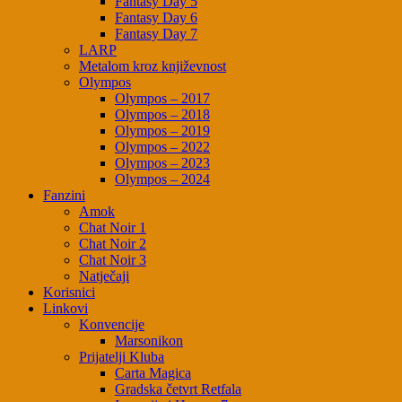
Fantasy Day 5
Fantasy Day 6
Fantasy Day 7
LARP
Metalom kroz književnost
Olympos
Olympos – 2017
Olympos – 2018
Olympos – 2019
Olympos – 2022
Olympos – 2023
Olympos – 2024
Fanzini
Amok
Chat Noir 1
Chat Noir 2
Chat Noir 3
Natječaji
Korisnici
Linkovi
Konvencije
Marsonikon
Prijatelji Kluba
Carta Magica
Gradska četvrt Retfala