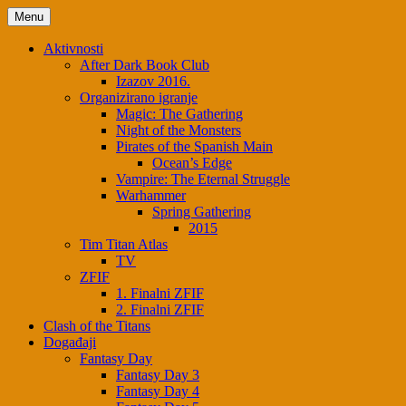
Menu
Aktivnosti
After Dark Book Club
Izazov 2016.
Organizirano igranje
Magic: The Gathering
Night of the Monsters
Pirates of the Spanish Main
Ocean’s Edge
Vampire: The Eternal Struggle
Warhammer
Spring Gathering
2015
Tim Titan Atlas
TV
ZFIF
1. Finalni ZFIF
2. Finalni ZFIF
Clash of the Titans
Događaji
Fantasy Day
Fantasy Day 3
Fantasy Day 4