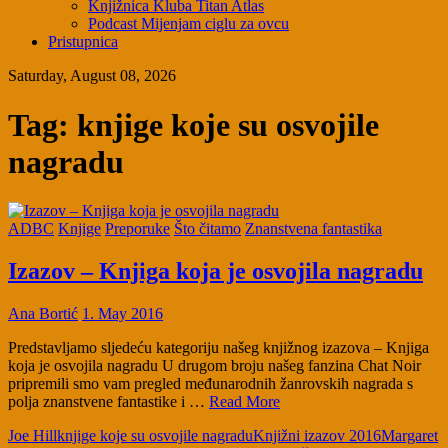
Knjižnica Kluba Titan Atlas
Podcast Mijenjam ciglu za ovcu
Pristupnica
Saturday, August 08, 2026
Tag:
knjige koje su osvojile
nagradu
ADBC
Knjige
Preporuke
Što čitamo
Znanstvena fantastika
Izazov – Knjiga koja je osvojila nagradu
Ana Bortić
1. May 2016
Predstavljamo sljedeću kategoriju našeg knjižnog izazova – Knjiga
koja je osvojila nagradu U drugom broju našeg fanzina Chat Noir
pripremili smo vam pregled međunarodnih žanrovskih nagrada s
polja znanstvene fantastike i …
Read More
Joe Hill
knjige koje su osvojile nagradu
Knjižni izazov 2016
Margaret