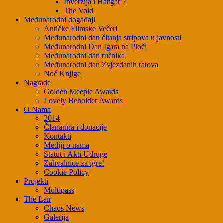
Inverzija i Hangar 7
The Void
Međunarodni događaji
Antičke Filmske Večeri
Međunarodni dan čitanja stripova u javnosti
Međunarodni Dan Igara na Ploči
Međunarodni dan ručnika
Međunarodni dan Zvjezdanih ratova
Noć Knjige
Nagrade
Golden Meeple Awards
Lovely Beholder Awards
O Nama
2014
Članarina i donacije
Kontakti
Mediji o nama
Statut i Akti Udruge
Zahvalnice za igre!
Cookie Policy
Projekti
Multipass
The Lair
Chaos News
Galerija