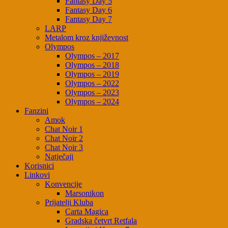
Fantasy Day 5
Fantasy Day 6
Fantasy Day 7
LARP
Metalom kroz književnost
Olympos
Olympos – 2017
Olympos – 2018
Olympos – 2019
Olympos – 2022
Olympos – 2023
Olympos – 2024
Fanzini
Amok
Chat Noir 1
Chat Noir 2
Chat Noir 3
Natječaji
Korisnici
Linkovi
Konvencije
Marsonikon
Prijatelji Kluba
Carta Magica
Gradska četvrt Retfala