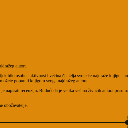
ajdražeg autora
ek bilo osobna aktivnost i većina čitatelja svoje će najdraže knjige i au
 možete popuniti knjigom svoga najdražeg autora.
o je napisati recenziju. Budući da je velika većina živućih autora pris
ne obožavatelje.