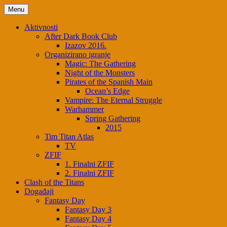
Menu
Aktivnosti
After Dark Book Club
Izazov 2016.
Organizirano igranje
Magic: The Gathering
Night of the Monsters
Pirates of the Spanish Main
Ocean’s Edge
Vampire: The Eternal Struggle
Warhammer
Spring Gathering
2015
Tim Titan Atlas
TV
ZFIF
1. Finalni ZFIF
2. Finalni ZFIF
Clash of the Titans
Događaji
Fantasy Day
Fantasy Day 3
Fantasy Day 4