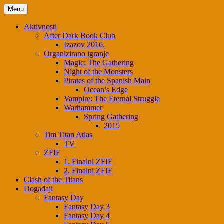
Skip
Menu
to
content
Aktivnosti
After Dark Book Club
Izazov 2016.
Organizirano igranje
Magic: The Gathering
Night of the Monsters
Pirates of the Spanish Main
Ocean’s Edge
Vampire: The Eternal Struggle
Warhammer
Spring Gathering
2015
Tim Titan Atlas
TV
ZFIF
1. Finalni ZFIF
2. Finalni ZFIF
Clash of the Titans
Događaji
Fantasy Day
Fantasy Day 3
Fantasy Day 4