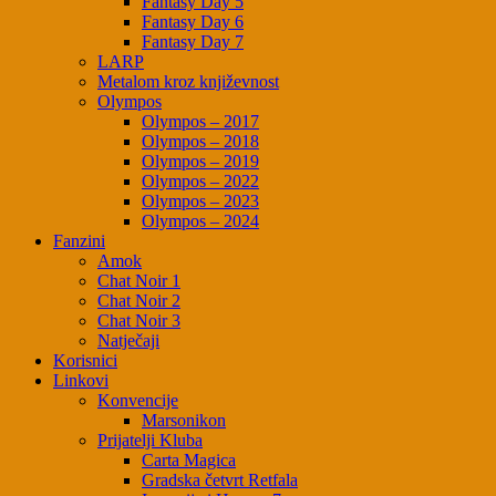
Fantasy Day 5
Fantasy Day 6
Fantasy Day 7
LARP
Metalom kroz književnost
Olympos
Olympos – 2017
Olympos – 2018
Olympos – 2019
Olympos – 2022
Olympos – 2023
Olympos – 2024
Fanzini
Amok
Chat Noir 1
Chat Noir 2
Chat Noir 3
Natječaji
Korisnici
Linkovi
Konvencije
Marsonikon
Prijatelji Kluba
Carta Magica
Gradska četvrt Retfala