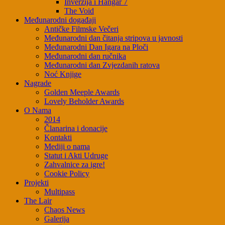
Inverzija i Hangar 7
The Void
Međunarodni događaji
Antičke Filmske Večeri
Međunarodni dan čitanja stripova u javnosti
Međunarodni Dan Igara na Ploči
Međunarodni dan ručnika
Međunarodni dan Zvjezdanih ratova
Noć Knjige
Nagrade
Golden Meeple Awards
Lovely Beholder Awards
O Nama
2014
Članarina i donacije
Kontakti
Mediji o nama
Statut i Akti Udruge
Zahvalnice za igre!
Cookie Policy
Projekti
Multipass
The Lair
Chaos News
Galerija