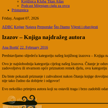
Knjižnica Kluba Titan Atlas
Podcast Mijenjam ciglu za ovcu
Pristupnica
Friday, August 07, 2026
ADBC
Knjige
Najava
Preporuke
Što čitamo
Vijesti i obavijesti
Izazov – Knjiga najdražeg autora
Ana Bortić
22. February 2016
Predstavljamo slijedeću kategoriju našeg knjižnog izazova – Knjiga n
Ovo je najslobodnija kategorija cijelog našeg Izazova. Čitanje je oduvij
zadovoljstvu ili stvarnom opće priznatom remek djelu, ovu kategoriju
Da biste pokazali priznanje i zahvalnost nakon čitanja knjige dovoljn
nije tako čudno da dobijete i odgovor!
Evo nekoliko primjera autora koji su ostavili traga i brzo zadobili oda