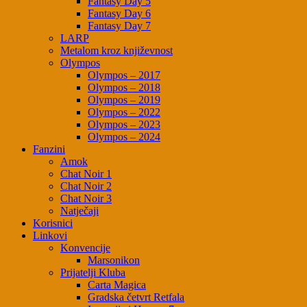
Fantasy Day 5
Fantasy Day 6
Fantasy Day 7
LARP
Metalom kroz književnost
Olympos
Olympos – 2017
Olympos – 2018
Olympos – 2019
Olympos – 2022
Olympos – 2023
Olympos – 2024
Fanzini
Amok
Chat Noir 1
Chat Noir 2
Chat Noir 3
Natječaji
Korisnici
Linkovi
Konvencije
Marsonikon
Prijatelji Kluba
Carta Magica
Gradska četvrt Retfala