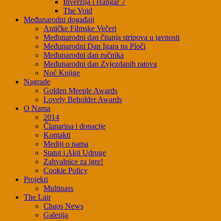
Inverzija i Hangar 7
The Void
Međunarodni događaji
Antičke Filmske Večeri
Međunarodni dan čitanja stripova u javnosti
Međunarodni Dan Igara na Ploči
Međunarodni dan ručnika
Međunarodni dan Zvjezdanih ratova
Noć Knjige
Nagrade
Golden Meeple Awards
Lovely Beholder Awards
O Nama
2014
Članarina i donacije
Kontakti
Mediji o nama
Statut i Akti Udruge
Zahvalnice za igre!
Cookie Policy
Projekti
Multipass
The Lair
Chaos News
Galerija