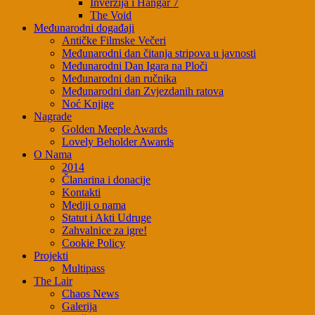
Inverzija i Hangar 7
The Void
Međunarodni događaji
Antičke Filmske Večeri
Međunarodni dan čitanja stripova u javnosti
Međunarodni Dan Igara na Ploči
Međunarodni dan ručnika
Međunarodni dan Zvjezdanih ratova
Noć Knjige
Nagrade
Golden Meeple Awards
Lovely Beholder Awards
O Nama
2014
Članarina i donacije
Kontakti
Mediji o nama
Statut i Akti Udruge
Zahvalnice za igre!
Cookie Policy
Projekti
Multipass
The Lair
Chaos News
Galerija