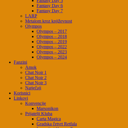
Fantasy Day 5
Fantasy Day 6
Fantasy Day 7
LARP
Metalom kroz književnost
Olympos
Olympos – 2017
Olympos – 2018
Olympos – 2019
Olympos – 2022
Olympos – 2023
Olympos – 2024
Fanzini
Amok
Chat Noir 1
Chat Noir 2
Chat Noir 3
Natječaji
Korisnici
Linkovi
Konvencije
Marsonikon
Prijatelji Kluba
Carta Magica
Gradska četvrt Retfala