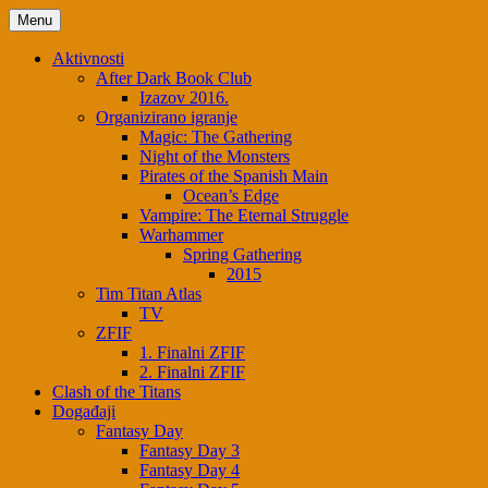
Skip
Menu
to
content
Aktivnosti
After Dark Book Club
Izazov 2016.
Organizirano igranje
Magic: The Gathering
Night of the Monsters
Pirates of the Spanish Main
Ocean’s Edge
Vampire: The Eternal Struggle
Warhammer
Spring Gathering
2015
Tim Titan Atlas
TV
ZFIF
1. Finalni ZFIF
2. Finalni ZFIF
Clash of the Titans
Događaji
Fantasy Day
Fantasy Day 3
Fantasy Day 4