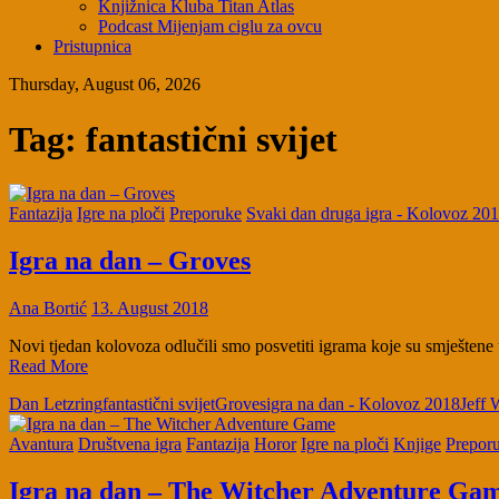
Knjižnica Kluba Titan Atlas
Podcast Mijenjam ciglu za ovcu
Pristupnica
Thursday, August 06, 2026
Tag:
fantastični svijet
Fantazija
Igre na ploči
Preporuke
Svaki dan druga igra - Kolovoz 20
Igra na dan – Groves
Ana Bortić
13. August 2018
Novi tjedan kolovoza odlučili smo posvetiti igrama koje su smještene 
Read More
Dan Letzring
fantastični svijet
Groves
igra na dan - Kolovoz 2018
Jeff 
Avantura
Društvena igra
Fantazija
Horor
Igre na ploči
Knjige
Prepor
Igra na dan – The Witcher Adventure Ga