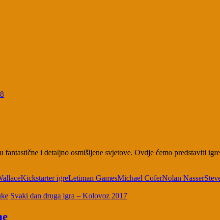
18
u fantastične i detaljno osmišljene svjetove. Ovdje ćemo predstaviti i
Wallace
Kickstarter igre
Letiman Games
Michael Cofer
Nolan Nasser
Stev
uke
Svaki dan druga igra – Kolovoz 2017
me