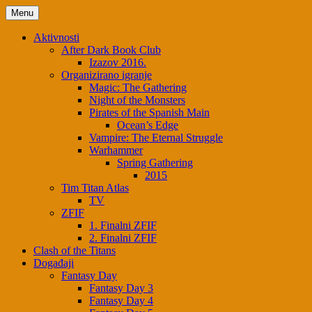
Menu
Aktivnosti
After Dark Book Club
Izazov 2016.
Organizirano igranje
Magic: The Gathering
Night of the Monsters
Pirates of the Spanish Main
Ocean’s Edge
Vampire: The Eternal Struggle
Warhammer
Spring Gathering
2015
Tim Titan Atlas
TV
ZFIF
1. Finalni ZFIF
2. Finalni ZFIF
Clash of the Titans
Događaji
Fantasy Day
Fantasy Day 3
Fantasy Day 4