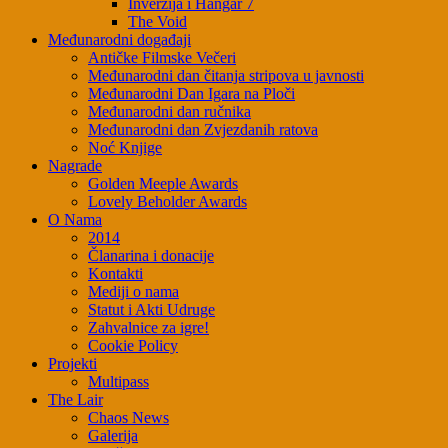
Inverzija i Hangar 7
The Void
Međunarodni događaji
Antičke Filmske Večeri
Međunarodni dan čitanja stripova u javnosti
Međunarodni Dan Igara na Ploči
Međunarodni dan ručnika
Međunarodni dan Zvjezdanih ratova
Noć Knjige
Nagrade
Golden Meeple Awards
Lovely Beholder Awards
O Nama
2014
Članarina i donacije
Kontakti
Mediji o nama
Statut i Akti Udruge
Zahvalnice za igre!
Cookie Policy
Projekti
Multipass
The Lair
Chaos News
Galerija