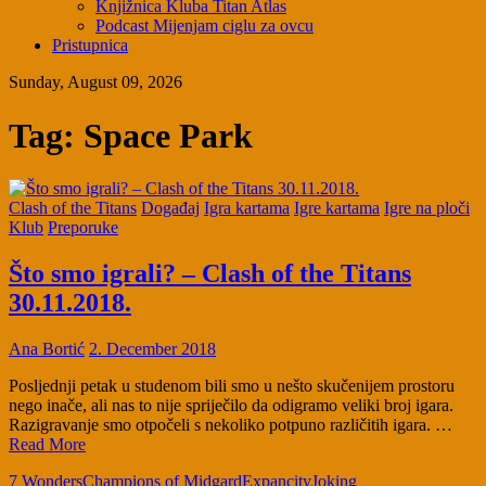
Knjižnica Kluba Titan Atlas
Podcast Mijenjam ciglu za ovcu
Pristupnica
Sunday, August 09, 2026
Tag:
Space Park
Clash of the Titans
Događaj
Igra kartama
Igre kartama
Igre na ploči
Klub
Preporuke
Što smo igrali? – Clash of the Titans
30.11.2018.
Ana Bortić
2. December 2018
Posljednji petak u studenom bili smo u nešto skučenijem prostoru
nego inače, ali nas to nije spriječilo da odigramo veliki broj igara.
Razigravanje smo otpočeli s nekoliko potpuno različitih igara. …
Read More
7 Wonders
Champions of Midgard
Expancity
Joking