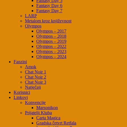
Fantasy Day 5
Fantasy Day 6
Fantasy Day 7
LARP
Metalom kroz književnost
Olympos
Olympos – 2017
Olympos – 2018
Olympos – 2019
Olympos – 2022
Olympos – 2023
Olympos – 2024
Fanzini
Amok
Chat Noir 1
Chat Noir 2
Chat Noir 3
Natječaji
Korisnici
Linkovi
Konvencije
Marsonikon
Prijatelji Kluba
Carta Magica
Gradska četvrt Retfala