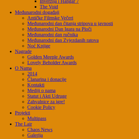
Inverzija i Hangar 7
The Void
Međunarodni događaji
Antičke Filmske Večeri
Međunarodni dan čitanja stripova u javnosti
Međunarodni Dan Igara na Ploči
Međunarodni dan ručnika
Međunarodni dan Zvjezdanih ratova
Noć Knjige
Nagrade
Golden Meeple Awards
Lovely Beholder Awards
O Nama
2014
Članarina i donacije
Kontakti
Mediji o nama
Statut i Akti Udruge
Zahvalnice za igre!
Cookie Policy
Projekti
Multipass
The Lair
Chaos News
Galerija