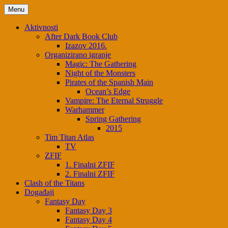
Menu
Aktivnosti
After Dark Book Club
Izazov 2016.
Organizirano igranje
Magic: The Gathering
Night of the Monsters
Pirates of the Spanish Main
Ocean’s Edge
Vampire: The Eternal Struggle
Warhammer
Spring Gathering
2015
Tim Titan Atlas
TV
ZFIF
1. Finalni ZFIF
2. Finalni ZFIF
Clash of the Titans
Događaji
Fantasy Day
Fantasy Day 3
Fantasy Day 4