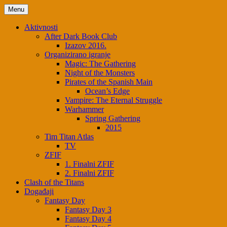
Skip
Menu
to
content
Aktivnosti
After Dark Book Club
Izazov 2016.
Organizirano igranje
Magic: The Gathering
Night of the Monsters
Pirates of the Spanish Main
Ocean’s Edge
Vampire: The Eternal Struggle
Warhammer
Spring Gathering
2015
Tim Titan Atlas
TV
ZFIF
1. Finalni ZFIF
2. Finalni ZFIF
Clash of the Titans
Događaji
Fantasy Day
Fantasy Day 3
Fantasy Day 4