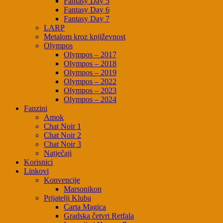
Fantasy Day 5
Fantasy Day 6
Fantasy Day 7
LARP
Metalom kroz književnost
Olympos
Olympos – 2017
Olympos – 2018
Olympos – 2019
Olympos – 2022
Olympos – 2023
Olympos – 2024
Fanzini
Amok
Chat Noir 1
Chat Noir 2
Chat Noir 3
Natječaji
Korisnici
Linkovi
Konvencije
Marsonikon
Prijatelji Kluba
Carta Magica
Gradska četvrt Retfala