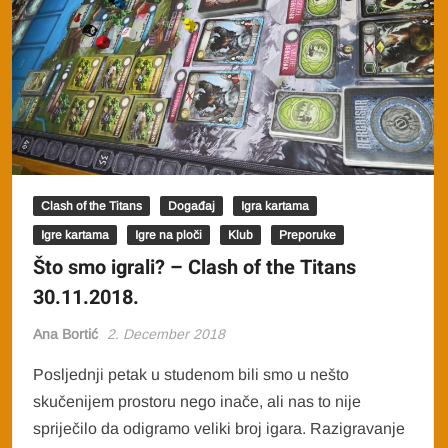
Clash of the Titans
Događaj
Igra kartama
Igre kartama
Igre na ploči
Klub
Preporuke
Što smo igrali? – Clash of the Titans
30.11.2018.
Ana Bortić
2. December 2018
Posljednji petak u studenom bili smo u nešto
skučenijem prostoru nego inače, ali nas to nije
spriječilo da odigramo veliki broj igara. Razigravanje