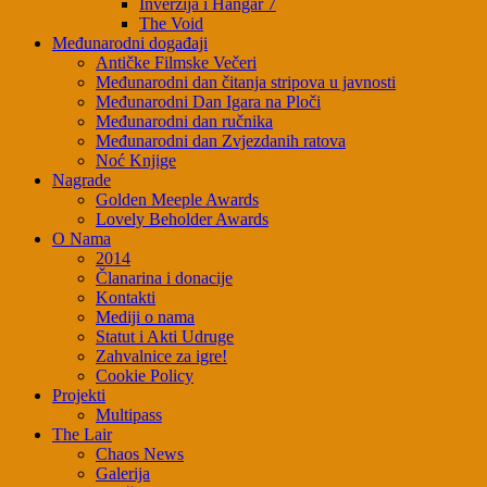
Inverzija i Hangar 7
The Void
Međunarodni događaji
Antičke Filmske Večeri
Međunarodni dan čitanja stripova u javnosti
Međunarodni Dan Igara na Ploči
Međunarodni dan ručnika
Međunarodni dan Zvjezdanih ratova
Noć Knjige
Nagrade
Golden Meeple Awards
Lovely Beholder Awards
O Nama
2014
Članarina i donacije
Kontakti
Mediji o nama
Statut i Akti Udruge
Zahvalnice za igre!
Cookie Policy
Projekti
Multipass
The Lair
Chaos News
Galerija