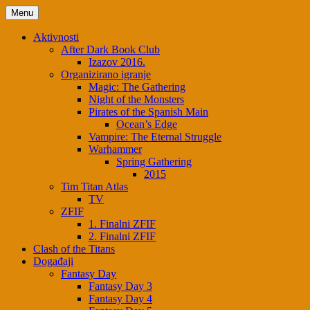
Skip
Menu
to
content
Aktivnosti
After Dark Book Club
Izazov 2016.
Organizirano igranje
Magic: The Gathering
Night of the Monsters
Pirates of the Spanish Main
Ocean’s Edge
Vampire: The Eternal Struggle
Warhammer
Spring Gathering
2015
Tim Titan Atlas
TV
ZFIF
1. Finalni ZFIF
2. Finalni ZFIF
Clash of the Titans
Događaji
Fantasy Day
Fantasy Day 3
Fantasy Day 4