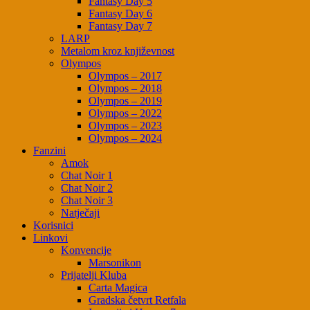
Fantasy Day 5
Fantasy Day 6
Fantasy Day 7
LARP
Metalom kroz književnost
Olympos
Olympos – 2017
Olympos – 2018
Olympos – 2019
Olympos – 2022
Olympos – 2023
Olympos – 2024
Fanzini
Amok
Chat Noir 1
Chat Noir 2
Chat Noir 3
Natječaji
Korisnici
Linkovi
Konvencije
Marsonikon
Prijatelji Kluba
Carta Magica
Gradska četvrt Retfala