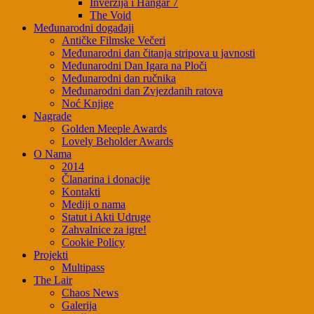
Inverzija i Hangar 7
The Void
Međunarodni događaji
Antičke Filmske Večeri
Međunarodni dan čitanja stripova u javnosti
Međunarodni Dan Igara na Ploči
Međunarodni dan ručnika
Međunarodni dan Zvjezdanih ratova
Noć Knjige
Nagrade
Golden Meeple Awards
Lovely Beholder Awards
O Nama
2014
Članarina i donacije
Kontakti
Mediji o nama
Statut i Akti Udruge
Zahvalnice za igre!
Cookie Policy
Projekti
Multipass
The Lair
Chaos News
Galerija