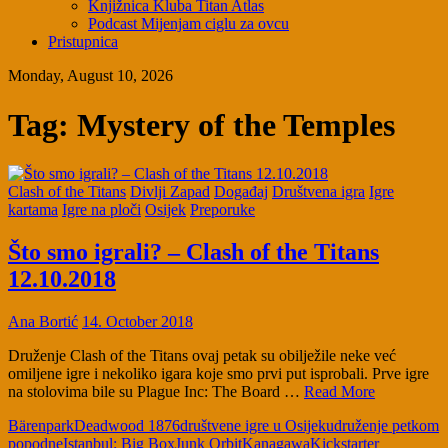
Knjižnica Kluba Titan Atlas
Podcast Mijenjam ciglu za ovcu
Pristupnica
Monday, August 10, 2026
Tag:
Mystery of the Temples
Clash of the Titans
Divlji Zapad
Događaj
Društvena igra
Igre
kartama
Igre na ploči
Osijek
Preporuke
Što smo igrali? – Clash of the Titans
12.10.2018
Ana Bortić
14. October 2018
Druženje Clash of the Titans ovaj petak su obilježile neke već
omiljene igre i nekoliko igara koje smo prvi put isprobali. Prve igre
na stolovima bile su Plague Inc: The Board …
Read More
Bärenpark
Deadwood 1876
društvene igre u Osijeku
druženje petkom
popodne
Istanbul: Big Box
Junk Orbit
Kanagawa
Kickstarter