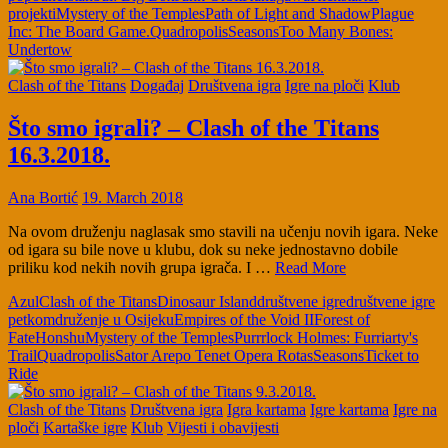
projekti
Mystery of the Temples
Path of Light and Shadow
Plague
Inc: The Board Game.
Quadropolis
Seasons
Too Many Bones:
Undertow
Clash of the Titans
Događaj
Društvena igra
Igre na ploči
Klub
Što smo igrali? – Clash of the Titans
16.3.2018.
Ana Bortić
19. March 2018
Na ovom druženju naglasak smo stavili na učenju novih igara. Neke
od igara su bile nove u klubu, dok su neke jednostavno dobile
priliku kod nekih novih grupa igrača. I …
Read More
Azul
Clash of the Titans
Dinosaur Island
društvene igre
društvene igre
petkom
druženje u Osijeku
Empires of the Void II
Forest of
Fate
Honshu
Mystery of the Temples
Purrrlock Holmes: Furriarty's
Trail
Quadropolis
Sator Arepo Tenet Opera Rotas
Seasons
Ticket to
Ride
Clash of the Titans
Društvena igra
Igra kartama
Igre kartama
Igre na
ploči
Kartaške igre
Klub
Vijesti i obavijesti