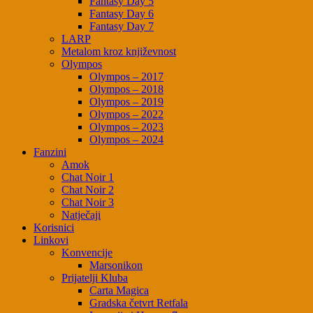
Fantasy Day 5
Fantasy Day 6
Fantasy Day 7
LARP
Metalom kroz književnost
Olympos
Olympos – 2017
Olympos – 2018
Olympos – 2019
Olympos – 2022
Olympos – 2023
Olympos – 2024
Fanzini
Amok
Chat Noir 1
Chat Noir 2
Chat Noir 3
Natječaji
Korisnici
Linkovi
Konvencije
Marsonikon
Prijatelji Kluba
Carta Magica
Gradska četvrt Retfala