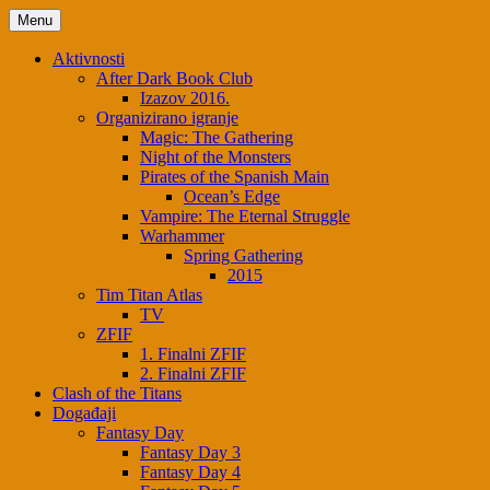
Menu
Aktivnosti
After Dark Book Club
Izazov 2016.
Organizirano igranje
Magic: The Gathering
Night of the Monsters
Pirates of the Spanish Main
Ocean’s Edge
Vampire: The Eternal Struggle
Warhammer
Spring Gathering
2015
Tim Titan Atlas
TV
ZFIF
1. Finalni ZFIF
2. Finalni ZFIF
Clash of the Titans
Događaji
Fantasy Day
Fantasy Day 3
Fantasy Day 4