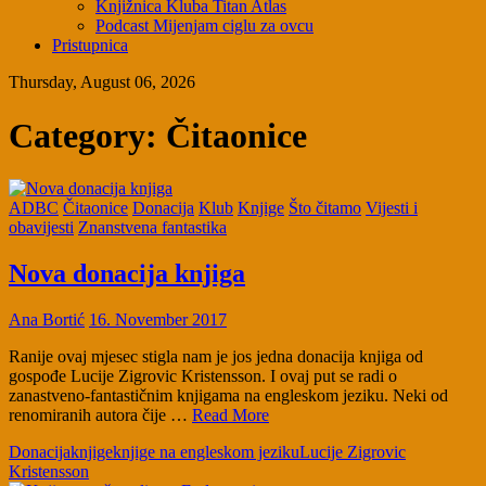
Knjižnica Kluba Titan Atlas
Podcast Mijenjam ciglu za ovcu
Pristupnica
Thursday, August 06, 2026
Category:
Čitaonice
ADBC
Čitaonice
Donacija
Klub
Knjige
Što čitamo
Vijesti i
obavijesti
Znanstvena fantastika
Nova donacija knjiga
Ana Bortić
16. November 2017
Ranije ovaj mjesec stigla nam je jos jedna donacija knjiga od
gospođe Lucije Zigrovic Kristensson. I ovaj put se radi o
zanastveno-fantastičnim knjigama na engleskom jeziku. Neki od
renomiranih autora čije …
Read More
Donacija
knjige
knjige na engleskom jeziku
Lucije Zigrovic
Kristensson