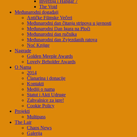
Inverzija i Hangar 7
The Void
Međunarodni događaji
Antičke Filmske Večeri
Međunarodni dan čitanja stripova u javnosti
Međunarodni Dan Igara na Ploči
Međunarodni dan ručnika
Međunarodni dan Zvjezdanih ratova
Noć Knjige
Nagrade
Golden Meeple Awards
Lovely Beholder Awards
O Nama
2014
Članarina i donacije
Kontakti
Mediji o nama
Statut i Akti Udruge
Zahvalnice za igre!
Cookie Policy
Projekti
Multipass
The Lair
Chaos News
Galerija