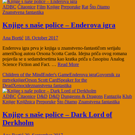
ADBC
Čitaonice
Film
Knjige
Preporuke
Rat
Što čitamo
Znanstvena fantastika
Knjige s naše police – Enderova igra
Ana Bortić
18. October 2017
Enderova igra prva je knjiga u znanstveno-fantastičom serijalu
američkog autora Orsona Scotta Carda. Idejna priča ovog romana
pojavila se u sedamdesetima kao kratka priča u časopisu Analog
Science Fiction and Fact. …
Read More
Children of the Mind
Ender's Game
Enderova igra
Govornik za
mrtve
knjige
Orson Scott Card
Speaker for the
Dead
Xenocide
znanstvena fantastika
ADBC
Čitaonice
D&D
D&D
Dungeons & Dragons
Fantazija
Klub
Knjige
Knjižnica
Preporuke
Što čitamo
Znanstvena fantastika
Knjige s naše police – Dark Lord of
Derkholm