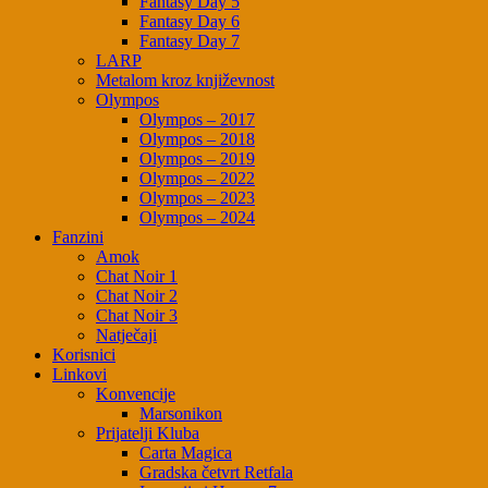
Fantasy Day 5
Fantasy Day 6
Fantasy Day 7
LARP
Metalom kroz književnost
Olympos
Olympos – 2017
Olympos – 2018
Olympos – 2019
Olympos – 2022
Olympos – 2023
Olympos – 2024
Fanzini
Amok
Chat Noir 1
Chat Noir 2
Chat Noir 3
Natječaji
Korisnici
Linkovi
Konvencije
Marsonikon
Prijatelji Kluba
Carta Magica
Gradska četvrt Retfala