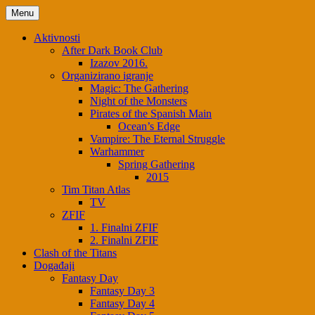
Menu
Aktivnosti
After Dark Book Club
Izazov 2016.
Organizirano igranje
Magic: The Gathering
Night of the Monsters
Pirates of the Spanish Main
Ocean’s Edge
Vampire: The Eternal Struggle
Warhammer
Spring Gathering
2015
Tim Titan Atlas
TV
ZFIF
1. Finalni ZFIF
2. Finalni ZFIF
Clash of the Titans
Događaji
Fantasy Day
Fantasy Day 3
Fantasy Day 4