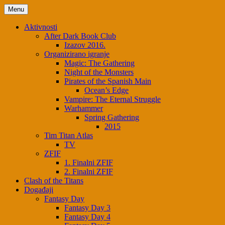
Skip
Menu
to
content
Aktivnosti
After Dark Book Club
Izazov 2016.
Organizirano igranje
Magic: The Gathering
Night of the Monsters
Pirates of the Spanish Main
Ocean’s Edge
Vampire: The Eternal Struggle
Warhammer
Spring Gathering
2015
Tim Titan Atlas
TV
ZFIF
1. Finalni ZFIF
2. Finalni ZFIF
Clash of the Titans
Događaji
Fantasy Day
Fantasy Day 3
Fantasy Day 4