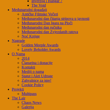
Inverzija i Hangar 7
The Void
Međunarodni događaji
Antičke Filmske Večeri
Međunarodni dan čitanja stripova u javnosti
Međunarodni Dan Igara na Ploči
Međunarodni dan ručnika
Međunarodni dan Zvjezdanih ratova
Noć Knjige
Nagrade
Golden Meeple Awards
Lovely Beholder Awards
O Nama
2014
Članarina i donacije
Kontakti
Mediji o nama
Statut i Akti Udruge
Zahvalnice za igre!
Cookie Policy
Projekti
Multipass
The Lair
Chaos News
Galerija