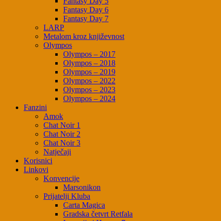
Fantasy Day 5
Fantasy Day 6
Fantasy Day 7
LARP
Metalom kroz književnost
Olympos
Olympos – 2017
Olympos – 2018
Olympos – 2019
Olympos – 2022
Olympos – 2023
Olympos – 2024
Fanzini
Amok
Chat Noir 1
Chat Noir 2
Chat Noir 3
Natječaji
Korisnici
Linkovi
Konvencije
Marsonikon
Prijatelji Kluba
Carta Magica
Gradska četvrt Retfala