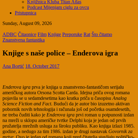
Knjižnica Kluba Titan Atlas
Podcast Mijenjam ciglu za ovcu
Pristupnica
Sunday, August 09, 2026
ADBC
Čitaonice
Film
Knjige
Preporuke
Rat
Što čitamo
Znanstvena fantastika
Knjige s naše police – Enderova igra
Ana Bortić
18. October 2017
Enderova igra
prva je knjiga u znanstveno-fantastičom serijalu
američkog autora Orsona Scotta Carda. Idejna priča ovog romana
pojavila se u sedamdesetima kao kratka priča u časopisu
Analog
Science Fiction and Fact
. Budući da je autor bio izuzetno aktivan
pobornik novih tehnologija i računala još od početka osamdesetih,
ne treba čuditi kako je
Enderova igra
prvi roman u potpunosti izdan
na mreži u sklopu američke tvrtke Delphi koja je jedan od prvih
pružatelja mrežnih usluga za široku publiku. Kao knjiga izlazi 1985.
godine, a nedugo za tim 1986. izdan je drugi nastavak
Govornik za
mrtve
. Ovo je jedan od romana koji pred čitatelja stavljaju političko-