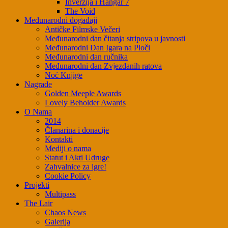
Inverzija i Hangar 7
The Void
Međunarodni događaji
Antičke Filmske Večeri
Međunarodni dan čitanja stripova u javnosti
Međunarodni Dan Igara na Ploči
Međunarodni dan ručnika
Međunarodni dan Zvjezdanih ratova
Noć Knjige
Nagrade
Golden Meeple Awards
Lovely Beholder Awards
O Nama
2014
Članarina i donacije
Kontakti
Mediji o nama
Statut i Akti Udruge
Zahvalnice za igre!
Cookie Policy
Projekti
Multipass
The Lair
Chaos News
Galerija