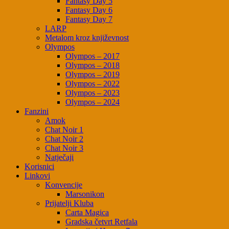
Fantasy Day 5
Fantasy Day 6
Fantasy Day 7
LARP
Metalom kroz književnost
Olympos
Olympos – 2017
Olympos – 2018
Olympos – 2019
Olympos – 2022
Olympos – 2023
Olympos – 2024
Fanzini
Amok
Chat Noir 1
Chat Noir 2
Chat Noir 3
Natječaji
Korisnici
Linkovi
Konvencije
Marsonikon
Prijatelji Kluba
Carta Magica
Gradska četvrt Retfala