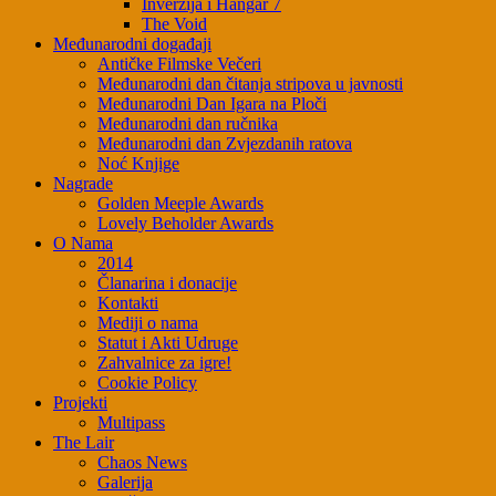
Inverzija i Hangar 7
The Void
Međunarodni događaji
Antičke Filmske Večeri
Međunarodni dan čitanja stripova u javnosti
Međunarodni Dan Igara na Ploči
Međunarodni dan ručnika
Međunarodni dan Zvjezdanih ratova
Noć Knjige
Nagrade
Golden Meeple Awards
Lovely Beholder Awards
O Nama
2014
Članarina i donacije
Kontakti
Mediji o nama
Statut i Akti Udruge
Zahvalnice za igre!
Cookie Policy
Projekti
Multipass
The Lair
Chaos News
Galerija