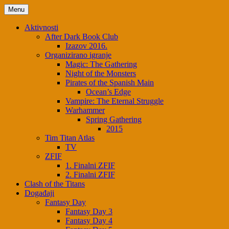
Menu
Aktivnosti
After Dark Book Club
Izazov 2016.
Organizirano igranje
Magic: The Gathering
Night of the Monsters
Pirates of the Spanish Main
Ocean’s Edge
Vampire: The Eternal Struggle
Warhammer
Spring Gathering
2015
Tim Titan Atlas
TV
ZFIF
1. Finalni ZFIF
2. Finalni ZFIF
Clash of the Titans
Događaji
Fantasy Day
Fantasy Day 3
Fantasy Day 4