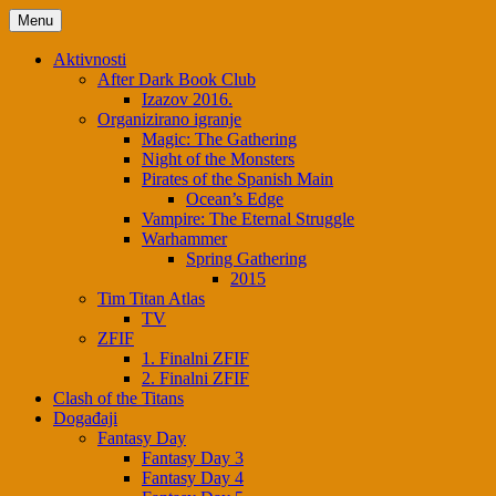
Skip
Menu
to
content
Aktivnosti
After Dark Book Club
Izazov 2016.
Organizirano igranje
Magic: The Gathering
Night of the Monsters
Pirates of the Spanish Main
Ocean’s Edge
Vampire: The Eternal Struggle
Warhammer
Spring Gathering
2015
Tim Titan Atlas
TV
ZFIF
1. Finalni ZFIF
2. Finalni ZFIF
Clash of the Titans
Događaji
Fantasy Day
Fantasy Day 3
Fantasy Day 4