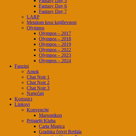
Fantasy Day 5
Fantasy Day 6
Fantasy Day 7
LARP
Metalom kroz književnost
Olympos
Olympos – 2017
Olympos – 2018
Olympos – 2019
Olympos – 2022
Olympos – 2023
Olympos – 2024
Fanzini
Amok
Chat Noir 1
Chat Noir 2
Chat Noir 3
Natječaji
Korisnici
Linkovi
Konvencije
Marsonikon
Prijatelji Kluba
Carta Magica
Gradska četvrt Retfala