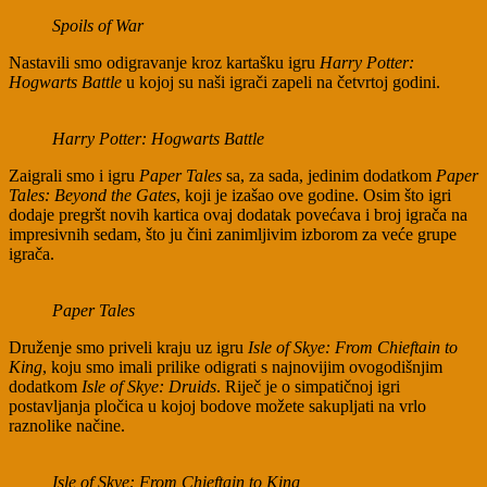
Spoils of War
Nastavili smo odigravanje kroz kartašku igru
Harry Potter:
Hogwarts Battle
u kojoj su naši igrači zapeli na četvrtoj godini.
Harry Potter: Hogwarts Battle
Zaigrali smo i igru
Paper Tales
sa, za sada, jedinim dodatkom
Paper
Tales: Beyond the Gates
, koji je izašao ove godine. Osim što igri
dodaje pregršt novih kartica ovaj dodatak povećava i broj igrača na
impresivnih sedam, što ju čini zanimljivim izborom za veće grupe
igrača.
Paper Tales
Druženje smo priveli kraju uz igru
Isle of Skye: From Chieftain to
King
, koju smo imali prilike odigrati s najnovijim ovogodišnjim
dodatkom
Isle of Skye: Druids
. Riječ je o simpatičnoj igri
postavljanja pločica u kojoj bodove možete sakupljati na vrlo
raznolike načine.
Isle of Skye: From Chieftain to King