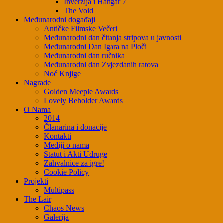
Inverzija i Hangar 7
The Void
Međunarodni događaji
Antičke Filmske Večeri
Međunarodni dan čitanja stripova u javnosti
Međunarodni Dan Igara na Ploči
Međunarodni dan ručnika
Međunarodni dan Zvjezdanih ratova
Noć Knjige
Nagrade
Golden Meeple Awards
Lovely Beholder Awards
O Nama
2014
Članarina i donacije
Kontakti
Mediji o nama
Statut i Akti Udruge
Zahvalnice za igre!
Cookie Policy
Projekti
Multipass
The Lair
Chaos News
Galerija