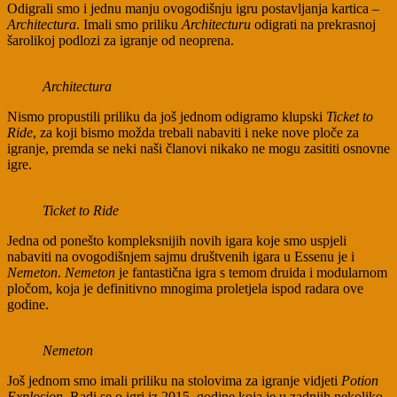
Odigrali smo i jednu manju ovogodišnju igru postavljanja kartica –
Architectura
. Imali smo priliku
Architecturu
odigrati na prekrasnoj
šarolikoj podlozi za igranje od neoprena.
Architectura
Nismo propustili priliku da još jednom odigramo klupski
Ticket to
Ride
, za koji bismo možda trebali nabaviti i neke nove ploče za
igranje, premda se neki naši članovi nikako ne mogu zasititi osnovne
igre.
Ticket to Ride
Jedna od ponešto kompleksnijih novih igara koje smo uspjeli
nabaviti na ovogodišnjem sajmu društvenih igara u Essenu je i
Nemeton
.
Nemeton
je fantastična igra s temom druida i modularnom
pločom, koja je definitivno mnogima proletjela ispod radara ove
godine.
Nemeton
Još jednom smo imali priliku na stolovima za igranje vidjeti
Potion
Explosion
. Radi se o igri iz 2015. godine koja je u zadnjih nekoliko