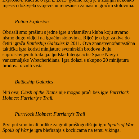
mjeseci doživjela svojevrsnu renesansu za našim igraćim stolovima.
Potion Explosion
Obrisali smo prašinu s jedne igre u vlasništvu kluba koju stvarno
nismo dugo vidjeli na igraćim stolovima. Riječ je o igri za dva do
četiri igrača
Battleship Galaxies
iz 2011. Ova znanstvenofantastična
taktička igra koristi minijature svemirskih brodova dviju
suprotstavljenih frakcija: ljudske Intergalactic Space Navy i
vanzemaljske Wretcheridians. Igra dolazi s ukupno 20 minijatura
brodova raznih vrsta.
Battleship Galaxies
Niti ovaj
Clash of the Titans
nije mogao proći bez igre
Purrrlock
Holmes: Furriarty’s Trail
.
Purrrlock Holmes: Furriarty’s Trail
Prvi put smo imali prilike zaigrati prošlogodišnju igru
Spoils of War
.
Spoils of War
je igra blefiranja s kockicama na temu vikinga.