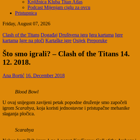
Knjižnica Kluba Titan Atlas
Podcast Mijenjam ciglu za ovcu
Pristupnica
Friday, August 07, 2026
Clash of the Titans
Događaj
Društvena igra
Igra kartama
Igre
kartama
Igre na ploči
Kartaške igre
Osijek
Preporuke
Što smo igrali? – Clash of the Titans 14.
12. 2018.
Ana Bortić
16. December 2018
Blood Bowl
U ovaj snijegom zavijeni petak popodne druženje smo započeli
igrom
Scarabya
, koja koristi jednostavne i pristupačne mehanike
slaganja pločica.
Scarabya