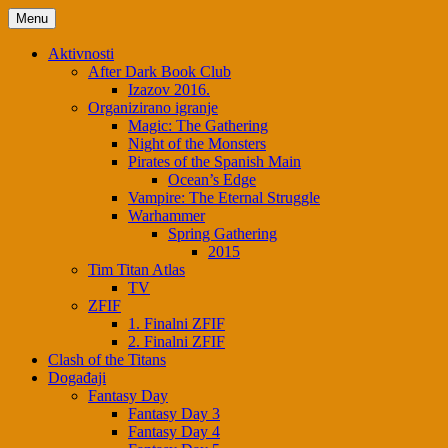
Skip
Menu
to
content
Aktivnosti
After Dark Book Club
Izazov 2016.
Organizirano igranje
Magic: The Gathering
Night of the Monsters
Pirates of the Spanish Main
Ocean’s Edge
Vampire: The Eternal Struggle
Warhammer
Spring Gathering
2015
Tim Titan Atlas
TV
ZFIF
1. Finalni ZFIF
2. Finalni ZFIF
Clash of the Titans
Događaji
Fantasy Day
Fantasy Day 3
Fantasy Day 4