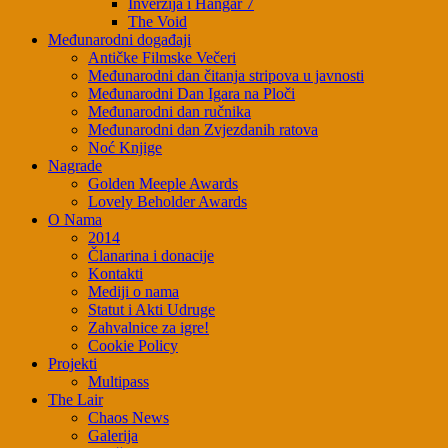
Inverzija i Hangar 7
The Void
Međunarodni događaji
Antičke Filmske Večeri
Međunarodni dan čitanja stripova u javnosti
Međunarodni Dan Igara na Ploči
Međunarodni dan ručnika
Međunarodni dan Zvjezdanih ratova
Noć Knjige
Nagrade
Golden Meeple Awards
Lovely Beholder Awards
O Nama
2014
Članarina i donacije
Kontakti
Mediji o nama
Statut i Akti Udruge
Zahvalnice za igre!
Cookie Policy
Projekti
Multipass
The Lair
Chaos News
Galerija