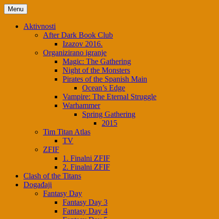
Menu
Aktivnosti
After Dark Book Club
Izazov 2016.
Organizirano igranje
Magic: The Gathering
Night of the Monsters
Pirates of the Spanish Main
Ocean’s Edge
Vampire: The Eternal Struggle
Warhammer
Spring Gathering
2015
Tim Titan Atlas
TV
ZFIF
1. Finalni ZFIF
2. Finalni ZFIF
Clash of the Titans
Događaji
Fantasy Day
Fantasy Day 3
Fantasy Day 4