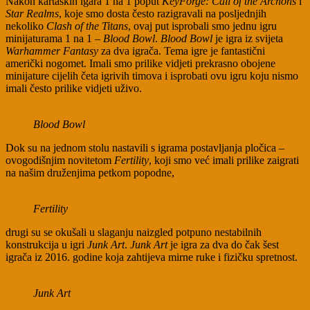
Nakon kartaških igara 1 na 1 poput
KeyForge: Call of the Archons
i
Star Realms
, koje smo dosta često razigravali na posljednjih
nekoliko
Clash of the Titans
, ovaj put isprobali smo jednu igru
minijaturama 1 na 1 –
Blood Bowl
.
Blood Bowl
je igra iz svijeta
Warhammer Fantasy
za dva igrača. Tema igre je fantastični
američki nogomet. Imali smo prilike vidjeti prekrasno obojene
minijature cijelih četa igrivih timova i isprobati ovu igru koju nismo
imali često prilike vidjeti uživo.
Blood Bowl
Dok su na jednom stolu nastavili s igrama postavljanja pločica –
ovogodišnjim novitetom
Fertility
, koji smo već imali prilike zaigrati
na našim druženjima petkom popodne,
Fertility
drugi su se okušali u slaganju naizgled potpuno nestabilnih
konstrukcija u igri
Junk Art
.
Junk Art
je igra za dva do čak šest
igrača iz 2016. godine koja zahtijeva mirne ruke i fizičku spretnost.
Junk Art