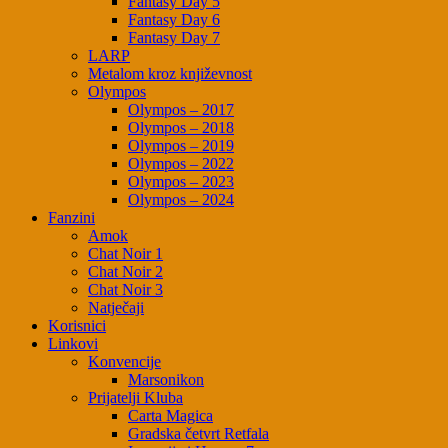
Fantasy Day 5
Fantasy Day 6
Fantasy Day 7
LARP
Metalom kroz književnost
Olympos
Olympos – 2017
Olympos – 2018
Olympos – 2019
Olympos – 2022
Olympos – 2023
Olympos – 2024
Fanzini
Amok
Chat Noir 1
Chat Noir 2
Chat Noir 3
Natječaji
Korisnici
Linkovi
Konvencije
Marsonikon
Prijatelji Kluba
Carta Magica
Gradska četvrt Retfala