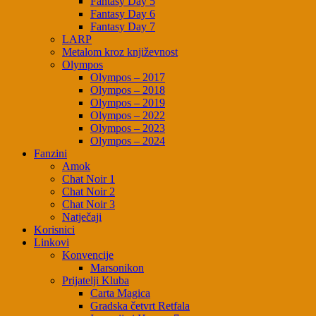
Fantasy Day 5
Fantasy Day 6
Fantasy Day 7
LARP
Metalom kroz književnost
Olympos
Olympos – 2017
Olympos – 2018
Olympos – 2019
Olympos – 2022
Olympos – 2023
Olympos – 2024
Fanzini
Amok
Chat Noir 1
Chat Noir 2
Chat Noir 3
Natječaji
Korisnici
Linkovi
Konvencije
Marsonikon
Prijatelji Kluba
Carta Magica
Gradska četvrt Retfala