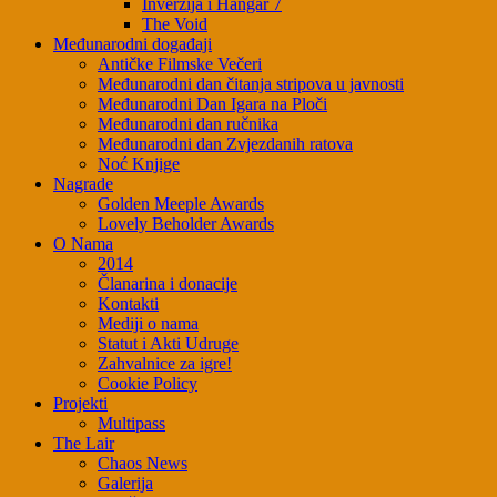
Inverzija i Hangar 7
The Void
Međunarodni događaji
Antičke Filmske Večeri
Međunarodni dan čitanja stripova u javnosti
Međunarodni Dan Igara na Ploči
Međunarodni dan ručnika
Međunarodni dan Zvjezdanih ratova
Noć Knjige
Nagrade
Golden Meeple Awards
Lovely Beholder Awards
O Nama
2014
Članarina i donacije
Kontakti
Mediji o nama
Statut i Akti Udruge
Zahvalnice za igre!
Cookie Policy
Projekti
Multipass
The Lair
Chaos News
Galerija