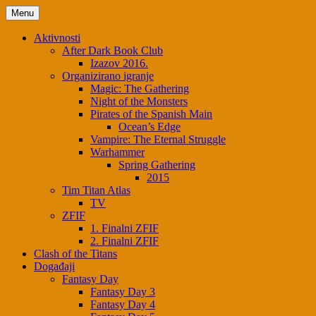
Menu
Aktivnosti
After Dark Book Club
Izazov 2016.
Organizirano igranje
Magic: The Gathering
Night of the Monsters
Pirates of the Spanish Main
Ocean’s Edge
Vampire: The Eternal Struggle
Warhammer
Spring Gathering
2015
Tim Titan Atlas
TV
ZFIF
1. Finalni ZFIF
2. Finalni ZFIF
Clash of the Titans
Događaji
Fantasy Day
Fantasy Day 3
Fantasy Day 4