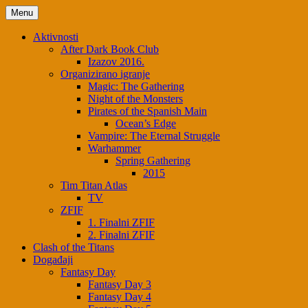
Skip
Menu
to
content
Aktivnosti
After Dark Book Club
Izazov 2016.
Organizirano igranje
Magic: The Gathering
Night of the Monsters
Pirates of the Spanish Main
Ocean’s Edge
Vampire: The Eternal Struggle
Warhammer
Spring Gathering
2015
Tim Titan Atlas
TV
ZFIF
1. Finalni ZFIF
2. Finalni ZFIF
Clash of the Titans
Događaji
Fantasy Day
Fantasy Day 3
Fantasy Day 4