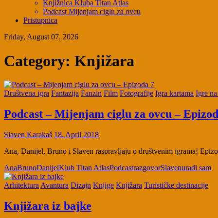
Knjižnica Kluba Titan Atlas
Podcast Mijenjam ciglu za ovcu
Pristupnica
Friday, August 07, 2026
Category:
Knjižara
Društvena igra
Fantazija
Fanzin
Film
Fotografije
Igra kartama
Igre na
Podcast – Mijenjam ciglu za ovcu – Epizod
Slaven Karakaš
18. April 2018
Ana, Danijel, Bruno i Slaven raspravljaju o društvenim igrama! Epi
Ana
Bruno
Danijel
Klub Titan Atlas
Podcast
razgovor
Slaven
uradi sam
Arhitektura
Avantura
Dizajn
Knjige
Knjižara
Turističke destinacije
Knjižara iz bajke