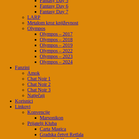
Fantasy Day 5
Fantasy Day 6
Fantasy Day 7
LARP
Metalom kroz književnost
Olympos
Olympos – 2017
Olympos – 2018
Olympos – 2019
Olympos – 2022
Olympos – 2023
Olympos – 2024
Fanzini
Amok
Chat Noir 1
Chat Noir 2
Chat Noir 3
Natječaji
Korisnici
Linkovi
Konvencije
Marsonikon
Prijatelji Kluba
Carta Magica
Gradska četvrt Retfala