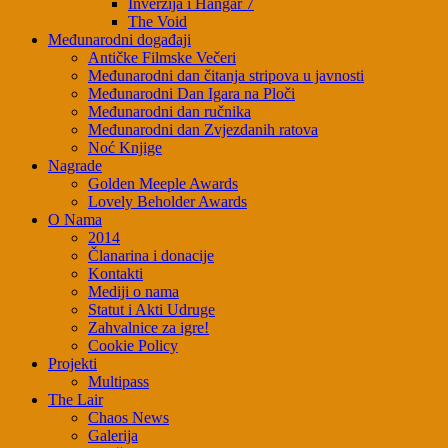
Inverzija i Hangar 7
The Void
Međunarodni događaji
Antičke Filmske Večeri
Međunarodni dan čitanja stripova u javnosti
Međunarodni Dan Igara na Ploči
Međunarodni dan ručnika
Međunarodni dan Zvjezdanih ratova
Noć Knjige
Nagrade
Golden Meeple Awards
Lovely Beholder Awards
O Nama
2014
Članarina i donacije
Kontakti
Mediji o nama
Statut i Akti Udruge
Zahvalnice za igre!
Cookie Policy
Projekti
Multipass
The Lair
Chaos News
Galerija