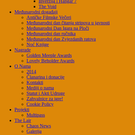
Inverzija i Hangar 7
The Void
Međunarodni događaji
Antičke Filmske Večeri
Međunarodni dan čitanja stripova u javnosti
Međunarodni Dan Igara na Ploči
Međunarodni dan ručnika
Međunarodni dan Zvjezdanih ratova
Noć Knjige
Nagrade
Golden Meeple Awards
Lovely Beholder Awards
O Nama
2014
Članarina i donacije
Kontakti
Mediji o nama
Statut i Akti Udruge
Zahvalnice za igre!
Cookie Policy
Projekti
Multipass
The Lair
Chaos News
Galerija