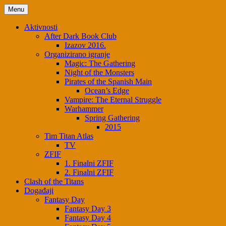
Skip
Menu
to
content
Aktivnosti
After Dark Book Club
Izazov 2016.
Organizirano igranje
Magic: The Gathering
Night of the Monsters
Pirates of the Spanish Main
Ocean’s Edge
Vampire: The Eternal Struggle
Warhammer
Spring Gathering
2015
Tim Titan Atlas
TV
ZFIF
1. Finalni ZFIF
2. Finalni ZFIF
Clash of the Titans
Događaji
Fantasy Day
Fantasy Day 3
Fantasy Day 4