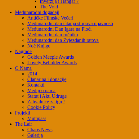
Inverzija i Hangar 7
The Void
Međunarodni događaji
Antičke Filmske Večeri
Međunarodni dan čitanja stripova u javnosti
Međunarodni Dan Igara na Ploči
Međunarodni dan ručnika
Međunarodni dan Zvjezdanih ratova
Noć Knjige
Nagrade
Golden Meeple Awards
Lovely Beholder Awards
O Nama
2014
Članarina i donacije
Kontakti
Mediji o nama
Statut i Akti Udruge
Zahvalnice za igre!
Cookie Policy
Projekti
Multipass
The Lair
Chaos News
Galerija