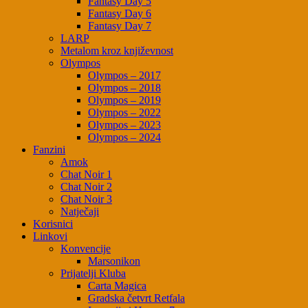
Fantasy Day 5
Fantasy Day 6
Fantasy Day 7
LARP
Metalom kroz književnost
Olympos
Olympos – 2017
Olympos – 2018
Olympos – 2019
Olympos – 2022
Olympos – 2023
Olympos – 2024
Fanzini
Amok
Chat Noir 1
Chat Noir 2
Chat Noir 3
Natječaji
Korisnici
Linkovi
Konvencije
Marsonikon
Prijatelji Kluba
Carta Magica
Gradska četvrt Retfala