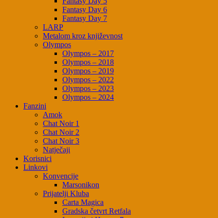
Fantasy Day 5
Fantasy Day 6
Fantasy Day 7
LARP
Metalom kroz književnost
Olympos
Olympos – 2017
Olympos – 2018
Olympos – 2019
Olympos – 2022
Olympos – 2023
Olympos – 2024
Fanzini
Amok
Chat Noir 1
Chat Noir 2
Chat Noir 3
Natječaji
Korisnici
Linkovi
Konvencije
Marsonikon
Prijatelji Kluba
Carta Magica
Gradska četvrt Retfala