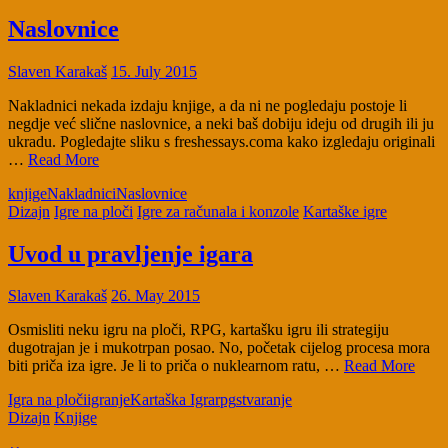
Naslovnice
Slaven Karakaš
15. July 2015
Nakladnici nekada izdaju knjige, a da ni ne pogledaju postoje li
negdje već slične naslovnice, a neki baš dobiju ideju od drugih ili ju
ukradu. Pogledajte sliku s freshessays.coma kako izgledaju originali
…
Read More
knjige
Nakladnici
Naslovnice
Dizajn
Igre na ploči
Igre za računala i konzole
Kartaške igre
Uvod u pravljenje igara
Slaven Karakaš
26. May 2015
Osmisliti neku igru na ploči, RPG, kartašku igru ili strategiju
dugotrajan je i mukotrpan posao. No, početak cijelog procesa mora
biti priča iza igre. Je li to priča o nuklearnom ratu, …
Read More
Igra na ploči
igranje
Kartaška Igra
rpg
stvaranje
Dizajn
Knjige