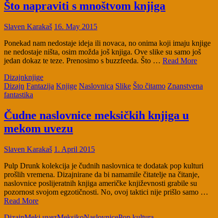
Što napraviti s mnoštvom knjiga
Slaven Karakaš
16. May 2015
Ponekad nam nedostaje ideja ili novaca, no onima koji imaju knjige
ne nedostaje ništa, osim možda još knjiga. Ove slike su samo još
jedan dokaz te teze. Prenosimo s buzzfeeda. Što …
Read More
Dizajn
knjige
Dizajn
Fantazija
Knjige
Naslovnica
Slike
Što čitamo
Znanstvena
fantastika
Čudne naslovnice meksičkih knjiga u
mekom uvezu
Slaven Karakaš
1. April 2015
Pulp Drunk kolekcija je čudnih naslovnica te dodatak pop kulturi
prošlih vremena. Dizajnirane da bi namamile čitatelje na čitanje,
naslovnice poslijeratnih knjiga američke književnosti grabile su
pozornost svojom egzotičnosti. No, ovoj taktici nije prišlo samo …
Read More
Dizajn
Meki uvez
Meksiko
Naslovnice
Pop kultura