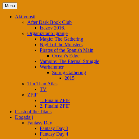
Menu
Aktivnosti
After Dark Book Club
Izazov 2016.
Organizirano igranje
Magic: The Gathering
Night of the Monsters
Pirates of the Spanish Main
Ocean’s Edge
Vampire: The Eternal Struggle
Warhammer
Spring Gathering
2015
Tim Titan Atlas
TV
ZFIF
1. Finalni ZFIF
2. Finalni ZFIF
Clash of the Titans
Događaji
Fantasy Day
Fantasy Day 3
Fantasy Day 4