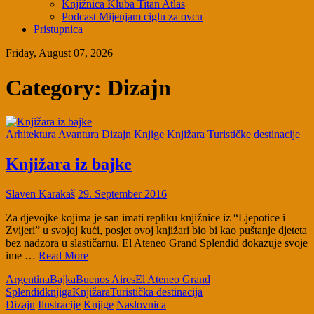
Knjižnica Kluba Titan Atlas
Podcast Mijenjam ciglu za ovcu
Pristupnica
Friday, August 07, 2026
Category:
Dizajn
Arhitektura
Avantura
Dizajn
Knjige
Knjižara
Turističke destinacije
Knjižara iz bajke
Slaven Karakaš
29. September 2016
Za djevojke kojima je san imati repliku knjižnice iz “Ljepotice i
Zvijeri” u svojoj kući, posjet ovoj knjižari bio bi kao puštanje djeteta
bez nadzora u slastičarnu. El Ateneo Grand Splendid dokazuje svoje
ime …
Read More
Argentina
Bajka
Buenos Aires
El Ateneo Grand
Splendid
knjiga
Knjižara
Turistička destinacija
Dizajn
Ilustracije
Knjige
Naslovnica