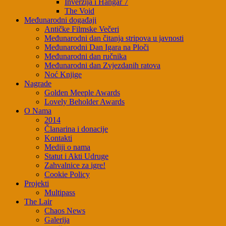
Inverzija i Hangar 7
The Void
Međunarodni događaji
Antičke Filmske Večeri
Međunarodni dan čitanja stripova u javnosti
Međunarodni Dan Igara na Ploči
Međunarodni dan ručnika
Međunarodni dan Zvjezdanih ratova
Noć Knjige
Nagrade
Golden Meeple Awards
Lovely Beholder Awards
O Nama
2014
Članarina i donacije
Kontakti
Mediji o nama
Statut i Akti Udruge
Zahvalnice za igre!
Cookie Policy
Projekti
Multipass
The Lair
Chaos News
Galerija