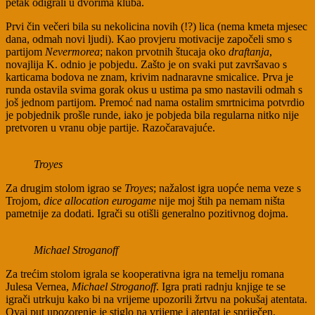
petak odigrali u dvorima kluba.
Prvi čin večeri bila su nekolicina novih (!?) lica (nema kmeta mjesec
dana, odmah novi ljudi). Kao provjeru motivacije započeli smo s
partijom
Nevermorea
; nakon prvotnih štucaja oko
draftanja
,
novajlija K. odnio je pobjedu. Zašto je on svaki put završavao s
karticama bodova ne znam, krivim nadnaravne smicalice. Prva je
runda ostavila svima gorak okus u ustima pa smo nastavili odmah s
još jednom partijom. Premoć nad nama ostalim smrtnicima potvrdio
je pobjednik prošle runde, iako je pobjeda bila regularna nitko nije
pretvoren u vranu obje partije. Razočaravajuće.
Troyes
Za drugim stolom igrao se
Troyes
; nažalost igra uopće nema veze s
Trojom,
dice allocation eurogame
nije moj štih pa nemam ništa
pametnije za dodati. Igrači su otišli generalno pozitivnog dojma.
Michael Stroganoff
Za trećim stolom igrala se kooperativna igra na temelju romana
Julesa Vernea,
Michael Stroganoff
. Igra prati radnju knjige te se
igrači utrkuju kako bi na vrijeme upozorili žrtvu na pokušaj atentata.
Ovaj put upozorenje je stiglo na vrijeme i atentat je spriječen.