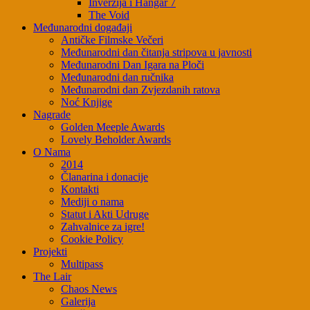
Inverzija i Hangar 7
The Void
Međunarodni događaji
Antičke Filmske Večeri
Međunarodni dan čitanja stripova u javnosti
Međunarodni Dan Igara na Ploči
Međunarodni dan ručnika
Međunarodni dan Zvjezdanih ratova
Noć Knjige
Nagrade
Golden Meeple Awards
Lovely Beholder Awards
O Nama
2014
Članarina i donacije
Kontakti
Mediji o nama
Statut i Akti Udruge
Zahvalnice za igre!
Cookie Policy
Projekti
Multipass
The Lair
Chaos News
Galerija