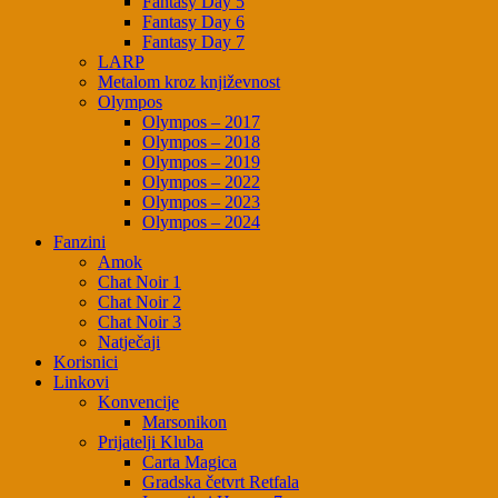
Fantasy Day 5
Fantasy Day 6
Fantasy Day 7
LARP
Metalom kroz književnost
Olympos
Olympos – 2017
Olympos – 2018
Olympos – 2019
Olympos – 2022
Olympos – 2023
Olympos – 2024
Fanzini
Amok
Chat Noir 1
Chat Noir 2
Chat Noir 3
Natječaji
Korisnici
Linkovi
Konvencije
Marsonikon
Prijatelji Kluba
Carta Magica
Gradska četvrt Retfala