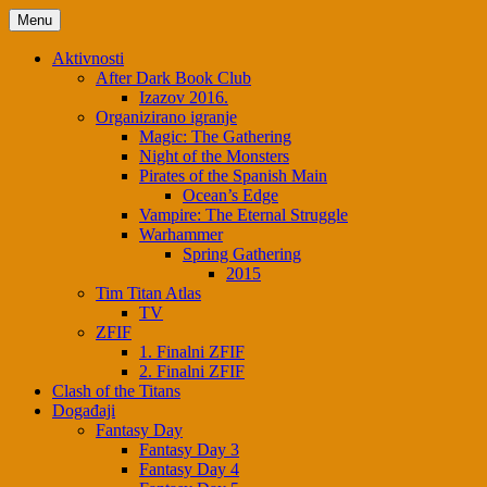
Menu
Aktivnosti
After Dark Book Club
Izazov 2016.
Organizirano igranje
Magic: The Gathering
Night of the Monsters
Pirates of the Spanish Main
Ocean’s Edge
Vampire: The Eternal Struggle
Warhammer
Spring Gathering
2015
Tim Titan Atlas
TV
ZFIF
1. Finalni ZFIF
2. Finalni ZFIF
Clash of the Titans
Događaji
Fantasy Day
Fantasy Day 3
Fantasy Day 4