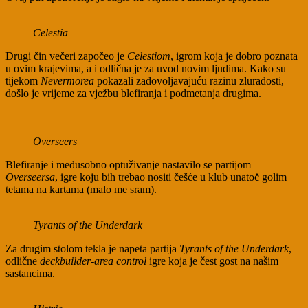
Celestia
Drugi čin večeri započeo je
Celestiom
, igrom koja je dobro poznata
u ovim krajevima, a i odlična je za uvod novim ljudima. Kako su
tijekom
Nevermorea
pokazali zadovoljavajuću razinu zluradosti,
došlo je vrijeme za vježbu blefiranja i podmetanja drugima.
Overseers
Blefiranje i međusobno optuživanje nastavilo se partijom
Overseersa
, igre koju bih trebao nositi češće u klub unatoč golim
tetama na kartama (malo me sram).
Tyrants of the Underdark
Za drugim stolom tekla je napeta partija
Tyrants of the Underdark
,
odlične
deckbuilder-area control
igre koja je čest gost na našim
sastancima.