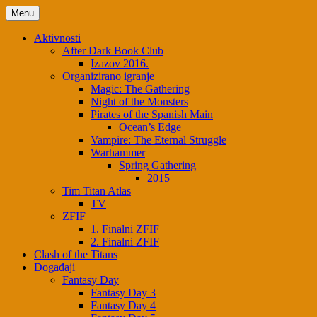
Skip
Menu
to
content
Aktivnosti
After Dark Book Club
Izazov 2016.
Organizirano igranje
Magic: The Gathering
Night of the Monsters
Pirates of the Spanish Main
Ocean’s Edge
Vampire: The Eternal Struggle
Warhammer
Spring Gathering
2015
Tim Titan Atlas
TV
ZFIF
1. Finalni ZFIF
2. Finalni ZFIF
Clash of the Titans
Događaji
Fantasy Day
Fantasy Day 3
Fantasy Day 4