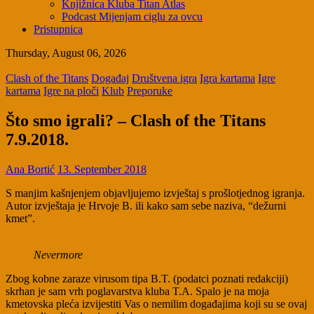
Knjižnica Kluba Titan Atlas
Podcast Mijenjam ciglu za ovcu
Pristupnica
Thursday, August 06, 2026
Clash of the Titans
Događaj
Društvena igra
Igra kartama
Igre
kartama
Igre na ploči
Klub
Preporuke
Što smo igrali? – Clash of the Titans
7.9.2018.
Ana Bortić
13. September 2018
S manjim kašnjenjem objavljujemo izvještaj s prošlotjednog igranja.
Autor izvještaja je Hrvoje B. ili kako sam sebe naziva, “dežurni
kmet”.
Nevermore
Zbog kobne zaraze virusom tipa B.T. (podatci poznati redakciji)
skrhan je sam vrh poglavarstva kluba T.A. Spalo je na moja
kmetovska pleća izvijestiti Vas o nemilim događajima koji su se ovaj