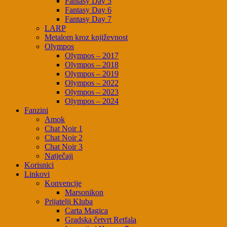
Fantasy Day 5
Fantasy Day 6
Fantasy Day 7
LARP
Metalom kroz književnost
Olympos
Olympos – 2017
Olympos – 2018
Olympos – 2019
Olympos – 2022
Olympos – 2023
Olympos – 2024
Fanzini
Amok
Chat Noir 1
Chat Noir 2
Chat Noir 3
Natječaji
Korisnici
Linkovi
Konvencije
Marsonikon
Prijatelji Kluba
Carta Magica
Gradska četvrt Retfala