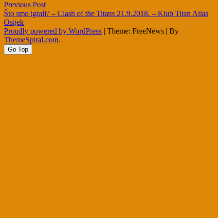
Post
Previous Post
Što smo igrali? – Clash of the Titans 21.9.2018. – Klub Titan Atlas
navigation
Osijek
Proudly powered by WordPress
|
Theme: FreeNews
|
By
ThemeSpiral.com
.
Go Top