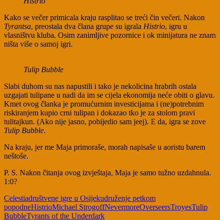
Histrio
Kako se večer primicala kraju rasplitao se treći čin večeri. Nakon
Tyrantsa
, preostala dva člana grupe su igrala
Histrio
, igru u
vlasništvu kluba. Osim zanimljive pozornice i ok minijatura ne znam
ništa više o samoj igri.
Tulip Bubble
Slabi duhom su nas napustili i tako je nekolicina hrabrih ostala
uzgajati tulipane u nadi da im se cijela ekonomija neće obiti o glavu.
Kmet ovog članka je promućurnim investicijama i (ne)potrebnim
riskiranjem kupio crni tulipan i dokazao tko je za stolom pravi
tulitajkun. (Ako nije jasno, pobijedio sam jeej). E da, igra se zove
Tulip Bubble
.
Na kraju, jer me Maja primoraše, morah napisaše u aoristu barem
neštoše.
P. S. Nakon čitanja ovog izvještaja, Maja je samo tužno uzdahnula.
1:0?
Celestia
društvene igre u Osijeku
druženje petkom
popodne
Histrio
Michael Strogoff
Nevermore
Overseers
Troyes
Tulip
Bubble
Tyrants of the Underdark