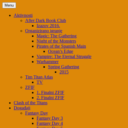
Menu
Aktivnosti
After Dark Book Club
Izazov 2016.
Organizirano igranje
Magic: The Gathering
Night of the Monsters
Pirates of the Spanish Main
Ocean’s Edge
Vampire: The Eternal Struggle
Warhammer
Spring Gathering
2015
Tim Titan Atlas
TV
ZFIF
1. Finalni ZFIF
2. Finalni ZFIF
Clash of the Titans
Događaji
Fantasy Day
Fantasy Day 3
Fantasy Day 4