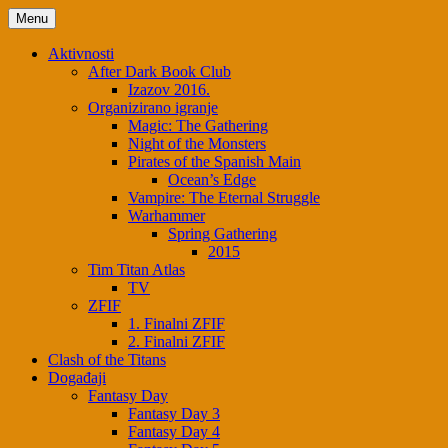
Skip
Menu
to
content
Aktivnosti
After Dark Book Club
Izazov 2016.
Organizirano igranje
Magic: The Gathering
Night of the Monsters
Pirates of the Spanish Main
Ocean’s Edge
Vampire: The Eternal Struggle
Warhammer
Spring Gathering
2015
Tim Titan Atlas
TV
ZFIF
1. Finalni ZFIF
2. Finalni ZFIF
Clash of the Titans
Događaji
Fantasy Day
Fantasy Day 3
Fantasy Day 4