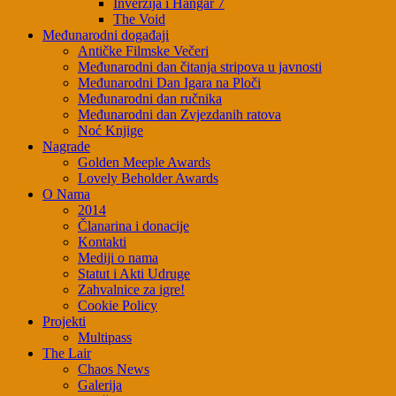
Inverzija i Hangar 7
The Void
Međunarodni događaji
Antičke Filmske Večeri
Međunarodni dan čitanja stripova u javnosti
Međunarodni Dan Igara na Ploči
Međunarodni dan ručnika
Međunarodni dan Zvjezdanih ratova
Noć Knjige
Nagrade
Golden Meeple Awards
Lovely Beholder Awards
O Nama
2014
Članarina i donacije
Kontakti
Mediji o nama
Statut i Akti Udruge
Zahvalnice za igre!
Cookie Policy
Projekti
Multipass
The Lair
Chaos News
Galerija