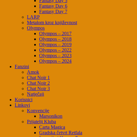
Fantasy Day 5
Fantasy Day 6
Fantasy Day 7
LARP
Metalom kroz književnost
Olympos
Olympos – 2017
Olympos – 2018
Olympos – 2019
Olympos – 2022
Olympos – 2023
Olympos – 2024
Fanzini
Amok
Chat Noir 1
Chat Noir 2
Chat Noir 3
Natječaji
Korisnici
Linkovi
Konvencije
Marsonikon
Prijatelji Kluba
Carta Magica
Gradska četvrt Retfala