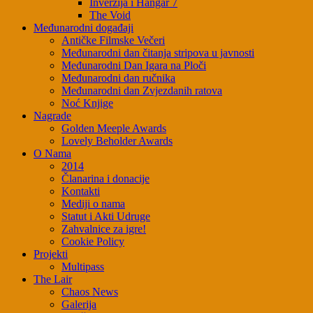
Inverzija i Hangar 7
The Void
Međunarodni događaji
Antičke Filmske Večeri
Međunarodni dan čitanja stripova u javnosti
Međunarodni Dan Igara na Ploči
Međunarodni dan ručnika
Međunarodni dan Zvjezdanih ratova
Noć Knjige
Nagrade
Golden Meeple Awards
Lovely Beholder Awards
O Nama
2014
Članarina i donacije
Kontakti
Mediji o nama
Statut i Akti Udruge
Zahvalnice za igre!
Cookie Policy
Projekti
Multipass
The Lair
Chaos News
Galerija