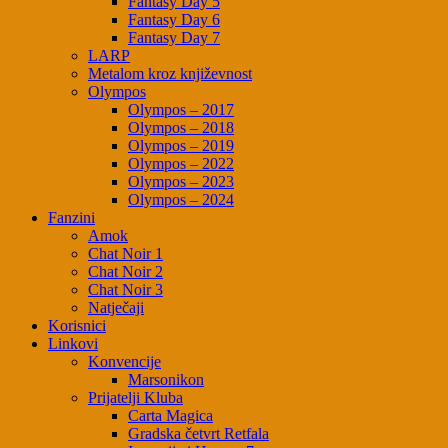
Fantasy Day 5
Fantasy Day 6
Fantasy Day 7
LARP
Metalom kroz književnost
Olympos
Olympos – 2017
Olympos – 2018
Olympos – 2019
Olympos – 2022
Olympos – 2023
Olympos – 2024
Fanzini
Amok
Chat Noir 1
Chat Noir 2
Chat Noir 3
Natječaji
Korisnici
Linkovi
Konvencije
Marsonikon
Prijatelji Kluba
Carta Magica
Gradska četvrt Retfala