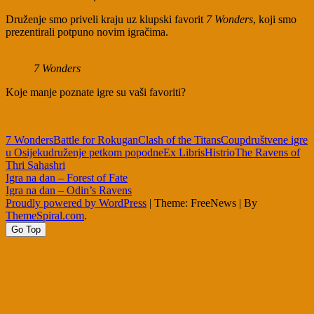
Druženje smo priveli kraju uz klupski favorit
7 Wonders
, koji smo
prezentirali potpuno novim igračima.
7 Wonders
Koje manje poznate igre su vaši favoriti?
7 Wonders
Battle for Rokugan
Clash of the Titans
Coup
društvene igre
u Osijeku
druženje petkom popodne
Ex Libris
Histrio
The Ravens of
Thri Sahashri
Post
Igra na dan – Forest of Fate
Igra na dan – Odin’s Ravens
navigation
Proudly powered by WordPress
|
Theme: FreeNews
|
By
ThemeSpiral.com
.
Go Top