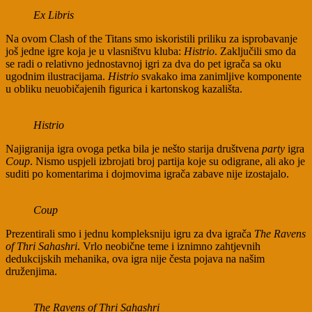
Ex Libris
Na ovom Clash of the Titans smo iskoristili priliku za isprobavanje
još jedne igre koja je u vlasništvu kluba:
Histrio
. Zaključili smo da
se radi o relativno jednostavnoj igri za dva do pet igrača sa oku
ugodnim ilustracijama.
Histrio
svakako ima zanimljive komponente
u obliku neuobičajenih figurica i kartonskog kazališta.
Histrio
Najigranija igra ovoga petka bila je nešto starija društvena
party
igra
Coup
. Nismo uspjeli izbrojati broj partija koje su odigrane, ali ako je
suditi po komentarima i dojmovima igrača zabave nije izostajalo.
Coup
Prezentirali smo i jednu kompleksniju igru za dva igrača
The Ravens
of Thri Sahashri
. Vrlo neobične teme i iznimno zahtjevnih
dedukcijskih mehanika, ova igra nije česta pojava na našim
druženjima.
The Ravens of Thri Sahashri