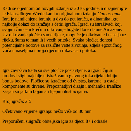
Radi se o jednom od novijih izdanja iz 2016. godine, a dizajner igre
je Klaus-Jürgen Wrede kao i u originalnom izdanju
Carcassonne
.
Igra je namijenjena igranju u dva do pet igrača, a dinamika igre
najbolje dolazi do izražaja s četiri igrača. Igrači su istraživači koji
svojim čamcem kreću u otkrivanje bogate flore i faune Amazone.
Uz otkrivanje pločica same rijeke, moguće je otkrivanje i naselja uz
rijeku, šuma te manjih i većih pritoka. Svaka pločica donosi
potencijalne bodove za različite vrste životinja, zdjela egzotičnog
voća u naseljima i broja riječnih rukavaca i pritoka.
Igra završava kada su sve pločice postavljene, a igrači čiji su
brodovi stigli najdalje u istraživanju glavnog toka rijeke dobiju
bonus bodove. Pločice su izrađene od čvrstog kartona, a ostale
komponente su drvene. Prepoznatljivi dizajn i mehanika franšize
zasjali su jarkim bojama i lijepim ilustracijama.
Broj igrača: 2-5
Očekivano vrijeme igranja: nešto više od 30 min
Preporučeni suigrači: obiteljska igra za djecu 8+ i odrasle