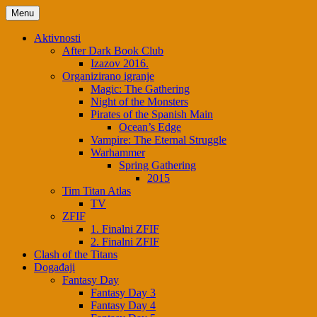
Menu
Aktivnosti
After Dark Book Club
Izazov 2016.
Organizirano igranje
Magic: The Gathering
Night of the Monsters
Pirates of the Spanish Main
Ocean’s Edge
Vampire: The Eternal Struggle
Warhammer
Spring Gathering
2015
Tim Titan Atlas
TV
ZFIF
1. Finalni ZFIF
2. Finalni ZFIF
Clash of the Titans
Događaji
Fantasy Day
Fantasy Day 3
Fantasy Day 4