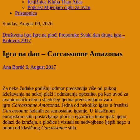
Knjižnica Kluba Titan Atlas
Podcast Mijenjam ciglu za ovcu
Pristupnica
Sunday, August 09, 2026
Društvena igra
Igre na ploči
Preporuke
Svaki dan druga igra –
Kolovoz 2017
Igra na dan – Carcassonne Amazonas
Ana Bortić
6. August 2017
Za neke čudake godišnji odmor predstavlja više od pukog
izležavanja na nekoj plaži i odmaranja općenito, pa kao uvod za
avanturističku temu sljedećeg tjedna predstavljamo vam
igru
Carcassonne Amazonas
. Jedna od nekoliko igara u franšizi
Carcassonne
izdanih za samostalno igranje. U klasičnom
europskom stilu postavljanja pločica egzotična tema ipak lijepo
dolazi do izražaja, a pločice i vizuali su nedvojbeno ljepši nego u
onom od klasičnog
Carcassonne
stila.