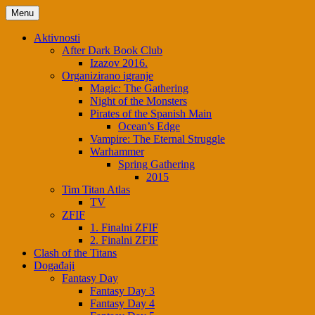
Skip
Menu
to
content
Aktivnosti
After Dark Book Club
Izazov 2016.
Organizirano igranje
Magic: The Gathering
Night of the Monsters
Pirates of the Spanish Main
Ocean’s Edge
Vampire: The Eternal Struggle
Warhammer
Spring Gathering
2015
Tim Titan Atlas
TV
ZFIF
1. Finalni ZFIF
2. Finalni ZFIF
Clash of the Titans
Događaji
Fantasy Day
Fantasy Day 3
Fantasy Day 4