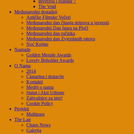
Inverzija i Hangar 7
The Void
Međunarodni događaji
Antičke Filmske Večeri
Međunarodni dan čitanja stripova u javnosti
Međunarodni Dan Igara na Ploči
Međunarodni dan ručnika
Međunarodni dan Zvjezdanih ratova
Noć Knjige
Nagrade
Golden Meeple Awards
Lovely Beholder Awards
O Nama
2014
Članarina i donacije
Kontakti
Mediji o nama
Statut i Akti Udruge
Zahvalnice za igre!
Cookie Policy
Projekti
Multipass
The Lair
Chaos News
Galerija