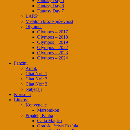
Fantasy Day 5
Fantasy Day 6
Fantasy Day 7
LARP
Metalom kroz književnost
Olympos
Olympos – 2017
Olympos – 2018
Olympos – 2019
Olympos – 2022
Olympos – 2023
Olympos – 2024
Fanzini
Amok
Chat Noir 1
Chat Noir 2
Chat Noir 3
Natječaji
Korisnici
Linkovi
Konvencije
Marsonikon
Prijatelji Kluba
Carta Magica
Gradska četvrt Retfala