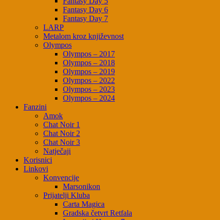
Fantasy Day 5
Fantasy Day 6
Fantasy Day 7
LARP
Metalom kroz književnost
Olympos
Olympos – 2017
Olympos – 2018
Olympos – 2019
Olympos – 2022
Olympos – 2023
Olympos – 2024
Fanzini
Amok
Chat Noir 1
Chat Noir 2
Chat Noir 3
Natječaji
Korisnici
Linkovi
Konvencije
Marsonikon
Prijatelji Kluba
Carta Magica
Gradska četvrt Retfala