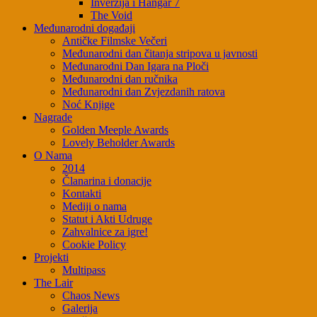
Inverzija i Hangar 7
The Void
Međunarodni događaji
Antičke Filmske Večeri
Međunarodni dan čitanja stripova u javnosti
Međunarodni Dan Igara na Ploči
Međunarodni dan ručnika
Međunarodni dan Zvjezdanih ratova
Noć Knjige
Nagrade
Golden Meeple Awards
Lovely Beholder Awards
O Nama
2014
Članarina i donacije
Kontakti
Mediji o nama
Statut i Akti Udruge
Zahvalnice za igre!
Cookie Policy
Projekti
Multipass
The Lair
Chaos News
Galerija