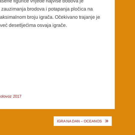
ašene figurice vrijede najviše bodova je
, zauzimanja brodova i potapanja pločica na
 maksimalnom broju igrača. Očekivano trajanje je
 već desetljećima osvaja igrače.
Kolovoz 2017
IGRA NA DAN – OCEANOS