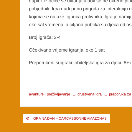
dupini. Pločice se uklanjaju dok se ne okrene plo
pobjednik. Igra nudi puno prigoda za interakcij
kojima se nalaze figurica protivnika. Igra je nami
oko sat vremena, a ciljana publika su djeca od os
Broj igrača: 2-4
Očekivano vrijeme igranja: oko 1 sat
Preporučeni suigrači: obiteljska igra za djecu 8+ 
avanture i preživljavanje
društvena igra
preporuka za 
Post
IGRA NA DAN – CARCASSONNE AMAZONAS
navigation