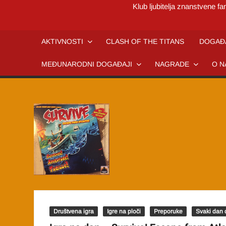
Klub ljubitelja znanstvene fan
AKTIVNOSTI
CLASH OF THE TITANS
DOGAĐ
MEĐUNARODNI DOGAĐAJI
NAGRADE
O N
Društvena igra
Igre na ploči
Preporuke
Svaki dan 