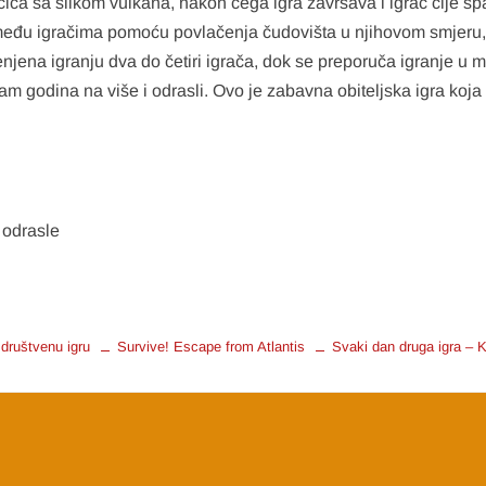
čica sa slikom vulkana, nakon čega igra završava i igrač čije sp
u među igračima pomoću povlačenja čudovišta u njihovom smjeru
jenjena igranju dva do četiri igrača, dok se preporuča igranje u
am godina na više i odrasli. Ovo je zabavna obiteljska igra koja
i odrasle
društvenu igru
Survive! Escape from Atlantis
Svaki dan druga igra – 