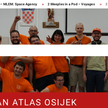
EM: Space Agency
2 Meeples in a Pod – Voyages
2 Meeple
AN ATLAS OSIJEK