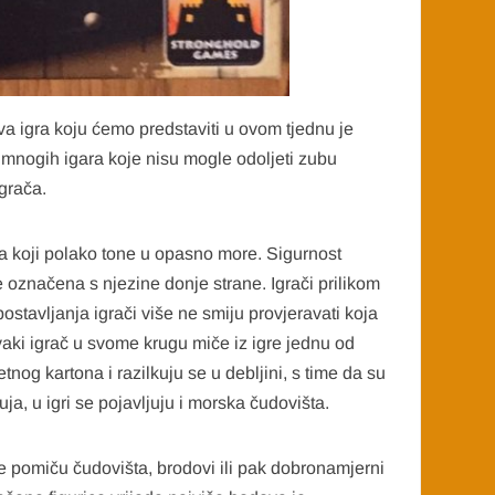
va igra koju ćemo predstaviti u ovom tjednu je
 mnogih igara koje nisu mogle odoljeti zubu
grača.
ka koji polako tone u opasno more. Sigurnost
e označena s njezine donje strane. Igrači prilikom
postavljanja igrači više ne smiju provjeravati koja
Svaki igrač u svome krugu miče iz igre jednu od
nog kartona i razilkuju se u debljini, s time da su
ja, u igri se pojavljuju i morska čudovišta.
 se pomiču čudovišta, brodovi ili pak dobronamjerni