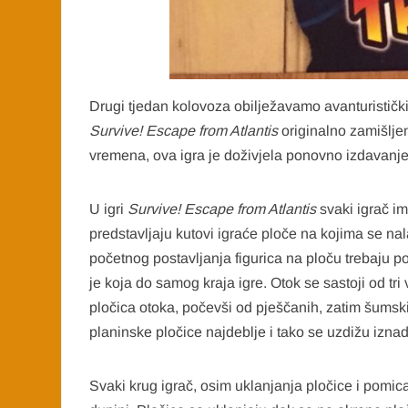
Drugi tjedan kolovoza obilježavamo avanturistički
Survive! Escape from Atlantis
originalno zamišlj
vremena, ova igra je doživjela ponovno izdavanje
U igri
Survive! Escape from Atlantis
svaki igrač im
predstavljaju kutovi igraće ploče na kojima se nal
početnog postavljanja figurica na ploču trebaju pok
je koja do samog kraja igre. Otok se sastoji od tr
pločica otoka, počevši od pješčanih, zatim šumskih
planinske pločice najdeblje i tako se uzdižu iznad 
Svaki krug igrač, osim uklanjanja pločice i pomica