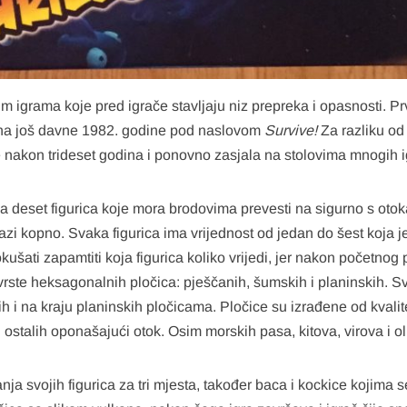
m igrama koje pred igrače stavljaju niz prepreka i opasnosti. Pr
ena još davne 1982. godine pod naslovom
Survive!
Za razliku od
 nakon trideset godina i ponovno zasjala na stolovima mnogih i
a deset figurica koje mora brodovima prevesti na sigurno s oto
azi kopno. Svaka figurica ima vrijednost od jedan do šest koja j
ušati zapamtiti koja figurica koliko vrijedi, jer nakon početnog 
i vrste heksagonalnih pločica: pješčanih, šumskih i planinskih. 
 i na kraju planinskih pločicama. Pločice su izrađene od kvalitet
ostalih oponašajući otok. Osim morskih pasa, kitova, virova i olu
nja svojih figurica za tri mjesta, također baca i kockice kojima