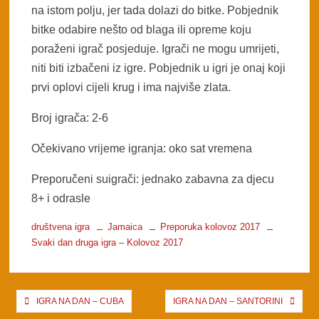
na istom polju, jer tada dolazi do bitke. Pobjednik
bitke odabire nešto od blaga ili opreme koju
poraženi igrač posjeduje. Igrači ne mogu umrijeti,
niti biti izbačeni iz igre. Pobjednik u igri je onaj koji
prvi oplovi cijeli krug i ima najviše zlata.
Broj igrača: 2-6
Očekivano vrijeme igranja: oko sat vremena
Preporučeni suigrači: jednako zabavna za djecu
8+ i odrasle
društvena igra
Jamaica
Preporuka kolovoz 2017
Svaki dan druga igra – Kolovoz 2017
Post
IGRA NA DAN – CUBA
IGRA NA DAN – SANTORINI