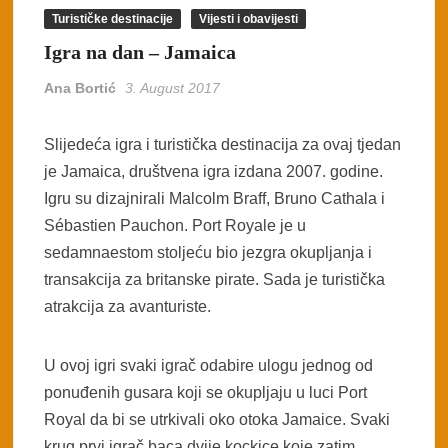
Turističke destinacije
Vijesti i obavijesti
Igra na dan – Jamaica
Ana Bortić
3. August 2017
Slijedeća igra i turistička destinacija za ovaj tjedan
je Jamaica, društvena igra izdana 2007. godine.
Igru su dizajnirali Malcolm Braff, Bruno Cathala i
Sébastien Pauchon. Port Royale je u
sedamnaestom stoljeću bio jezgra okupljanja i
transakcija za britanske pirate. Sada je turistička
atrakcija za avanturiste.
U ovoj igri svaki igrač odabire ulogu jednog od
ponuđenih gusara koji se okupljaju u luci Port
Royal da bi se utrkivali oko otoka Jamaice. Svaki
krug prvi igrač baca dvije kockice koje zatim