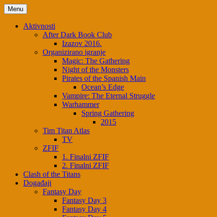
Menu
Aktivnosti
After Dark Book Club
Izazov 2016.
Organizirano igranje
Magic: The Gathering
Night of the Monsters
Pirates of the Spanish Main
Ocean’s Edge
Vampire: The Eternal Struggle
Warhammer
Spring Gathering
2015
Tim Titan Atlas
TV
ZFIF
1. Finalni ZFIF
2. Finalni ZFIF
Clash of the Titans
Događaji
Fantasy Day
Fantasy Day 3
Fantasy Day 4