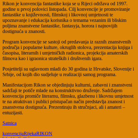
Rikon je konvencija fantastike koja se u Rijeci održava od 1997.
godine u prvoj polovici listopada. Cilj konvencije je promoviranje
fantastike u književnosti, filmskoj i likovnoj umjetnosti te
upoznavanje i edukacija korisnika o temama vezanim ili bliskim
poljima znanstvene fantastike, fantasyja, horora i najnovijih
dostignuća u znanosti.
Program konvencije se sastoji od predavanja iz raznih znanstvenih
područja i popularne kulture, okruglih stolova, prezentacija knjiga i
časopisa, literarnih i umjetničkih radionica, projekcija amaterskih
filmova kao i igraonica strateških i društvenih igara.
Posjetitelji su uglavnom mladi do 30 godina iz Hrvatske, Slovenije i
Srbije, od kojih dio sudjeluje u realizaciji samog programa.
Manifestacijom Rikon se objedinjuju kulturni, zabavni i znanstveni
sadržaji te potiče mlade na konstruktivno druženje. Sadržajem
konvencija promiče literarnu, filmsku, glazbenu i likovnu umjetnost
te na atraktivan i publici pristupačan način predstavlja znanost i
znanstvena dostignuća. Prezentiraju ih stručnjaci, ali i amateri –
entuzijasti.
Satnica
konvencija
Rijeka
RIKON