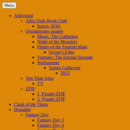
Skip
Menu
to
content
Aktivnosti
After Dark Book Club
Izazov 2016.
Organizirano igranje
Magic: The Gathering
Night of the Monsters
Pirates of the Spanish Main
Ocean’s Edge
Vampire: The Eternal Struggle
Warhammer
Spring Gathering
2015
Tim Titan Atlas
TV
ZFIF
1. Finalni ZFIF
2. Finalni ZFIF
Clash of the Titans
Događaji
Fantasy Day
Fantasy Day 3
Fantasy Day 4