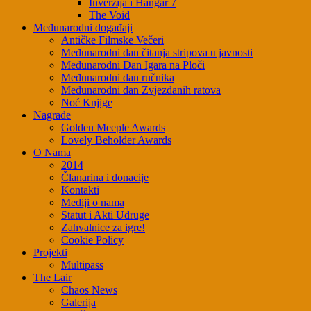
Inverzija i Hangar 7
The Void
Međunarodni događaji
Antičke Filmske Večeri
Međunarodni dan čitanja stripova u javnosti
Međunarodni Dan Igara na Ploči
Međunarodni dan ručnika
Međunarodni dan Zvjezdanih ratova
Noć Knjige
Nagrade
Golden Meeple Awards
Lovely Beholder Awards
O Nama
2014
Članarina i donacije
Kontakti
Mediji o nama
Statut i Akti Udruge
Zahvalnice za igre!
Cookie Policy
Projekti
Multipass
The Lair
Chaos News
Galerija