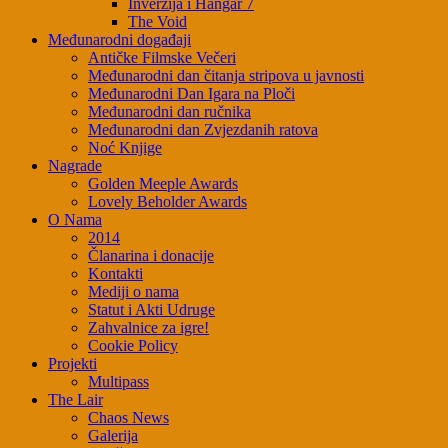
Inverzija i Hangar 7
The Void
Međunarodni događaji
Antičke Filmske Večeri
Međunarodni dan čitanja stripova u javnosti
Međunarodni Dan Igara na Ploči
Međunarodni dan ručnika
Međunarodni dan Zvjezdanih ratova
Noć Knjige
Nagrade
Golden Meeple Awards
Lovely Beholder Awards
O Nama
2014
Članarina i donacije
Kontakti
Mediji o nama
Statut i Akti Udruge
Zahvalnice za igre!
Cookie Policy
Projekti
Multipass
The Lair
Chaos News
Galerija