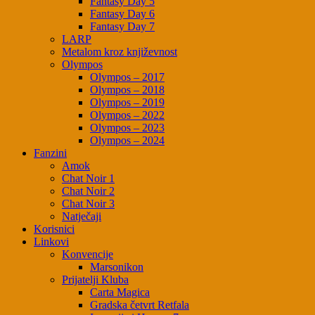
Fantasy Day 5
Fantasy Day 6
Fantasy Day 7
LARP
Metalom kroz književnost
Olympos
Olympos – 2017
Olympos – 2018
Olympos – 2019
Olympos – 2022
Olympos – 2023
Olympos – 2024
Fanzini
Amok
Chat Noir 1
Chat Noir 2
Chat Noir 3
Natječaji
Korisnici
Linkovi
Konvencije
Marsonikon
Prijatelji Kluba
Carta Magica
Gradska četvrt Retfala