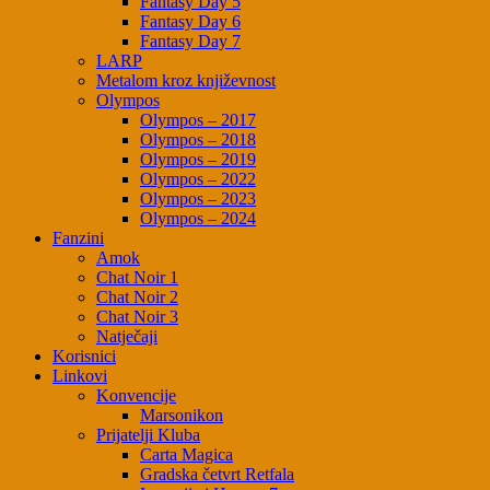
Fantasy Day 5
Fantasy Day 6
Fantasy Day 7
LARP
Metalom kroz književnost
Olympos
Olympos – 2017
Olympos – 2018
Olympos – 2019
Olympos – 2022
Olympos – 2023
Olympos – 2024
Fanzini
Amok
Chat Noir 1
Chat Noir 2
Chat Noir 3
Natječaji
Korisnici
Linkovi
Konvencije
Marsonikon
Prijatelji Kluba
Carta Magica
Gradska četvrt Retfala