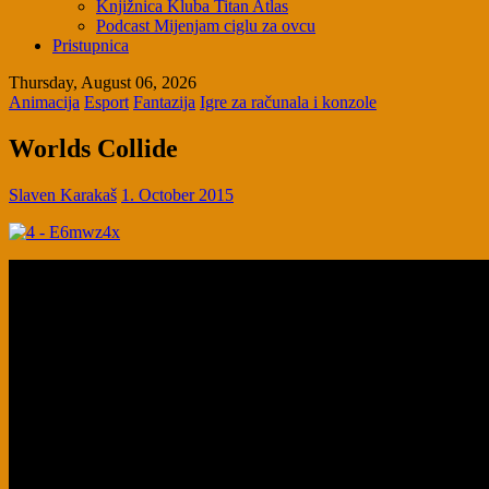
Knjižnica Kluba Titan Atlas
Podcast Mijenjam ciglu za ovcu
Pristupnica
Thursday, August 06, 2026
Animacija
Esport
Fantazija
Igre za računala i konzole
Worlds Collide
Slaven Karakaš
1. October 2015