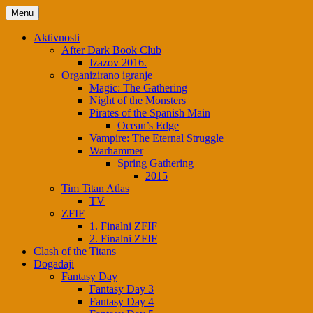
Skip
Menu
to
content
Aktivnosti
After Dark Book Club
Izazov 2016.
Organizirano igranje
Magic: The Gathering
Night of the Monsters
Pirates of the Spanish Main
Ocean’s Edge
Vampire: The Eternal Struggle
Warhammer
Spring Gathering
2015
Tim Titan Atlas
TV
ZFIF
1. Finalni ZFIF
2. Finalni ZFIF
Clash of the Titans
Događaji
Fantasy Day
Fantasy Day 3
Fantasy Day 4