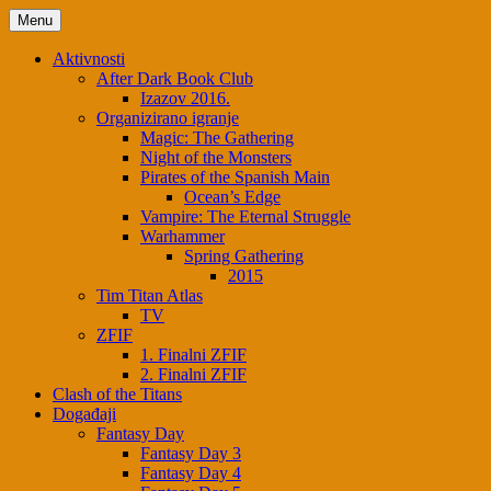
Menu
Aktivnosti
After Dark Book Club
Izazov 2016.
Organizirano igranje
Magic: The Gathering
Night of the Monsters
Pirates of the Spanish Main
Ocean’s Edge
Vampire: The Eternal Struggle
Warhammer
Spring Gathering
2015
Tim Titan Atlas
TV
ZFIF
1. Finalni ZFIF
2. Finalni ZFIF
Clash of the Titans
Događaji
Fantasy Day
Fantasy Day 3
Fantasy Day 4