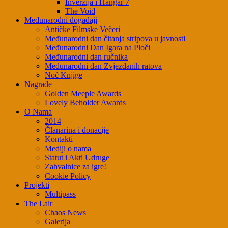
Inverzija i Hangar 7
The Void
Međunarodni događaji
Antičke Filmske Večeri
Međunarodni dan čitanja stripova u javnosti
Međunarodni Dan Igara na Ploči
Međunarodni dan ručnika
Međunarodni dan Zvjezdanih ratova
Noć Knjige
Nagrade
Golden Meeple Awards
Lovely Beholder Awards
O Nama
2014
Članarina i donacije
Kontakti
Mediji o nama
Statut i Akti Udruge
Zahvalnice za igre!
Cookie Policy
Projekti
Multipass
The Lair
Chaos News
Galerija