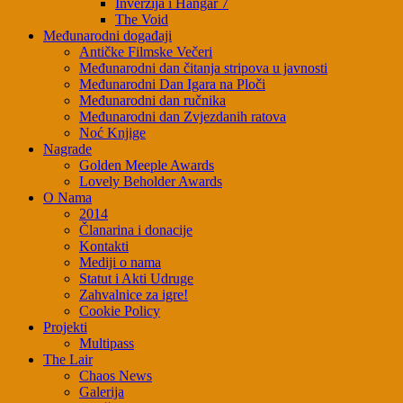
Inverzija i Hangar 7
The Void
Međunarodni događaji
Antičke Filmske Večeri
Međunarodni dan čitanja stripova u javnosti
Međunarodni Dan Igara na Ploči
Međunarodni dan ručnika
Međunarodni dan Zvjezdanih ratova
Noć Knjige
Nagrade
Golden Meeple Awards
Lovely Beholder Awards
O Nama
2014
Članarina i donacije
Kontakti
Mediji o nama
Statut i Akti Udruge
Zahvalnice za igre!
Cookie Policy
Projekti
Multipass
The Lair
Chaos News
Galerija