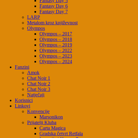
Fantasy Day 5
Fantasy Day 6
Fantasy Day 7
LARP
Metalom kroz književnost
Olympos
Olympos – 2017
Olympos – 2018
Olympos – 2019
Olympos – 2022
Olympos – 2023
Olympos – 2024
Fanzini
Amok
Chat Noir 1
Chat Noir 2
Chat Noir 3
Natječaji
Korisnici
Linkovi
Konvencije
Marsonikon
Prijatelji Kluba
Carta Magica
Gradska četvrt Retfala