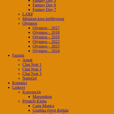
Fantasy Day 5
Fantasy Day 6
Fantasy Day 7
LARP
Metalom kroz književnost
Olympos
Olympos – 2017
Olympos – 2018
Olympos – 2019
Olympos – 2022
Olympos – 2023
Olympos – 2024
Fanzini
Amok
Chat Noir 1
Chat Noir 2
Chat Noir 3
Natječaji
Korisnici
Linkovi
Konvencije
Marsonikon
Prijatelji Kluba
Carta Magica
Gradska četvrt Retfala