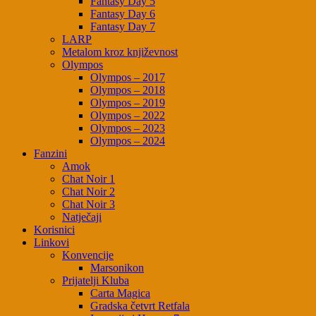
Fantasy Day 5
Fantasy Day 6
Fantasy Day 7
LARP
Metalom kroz književnost
Olympos
Olympos – 2017
Olympos – 2018
Olympos – 2019
Olympos – 2022
Olympos – 2023
Olympos – 2024
Fanzini
Amok
Chat Noir 1
Chat Noir 2
Chat Noir 3
Natječaji
Korisnici
Linkovi
Konvencije
Marsonikon
Prijatelji Kluba
Carta Magica
Gradska četvrt Retfala