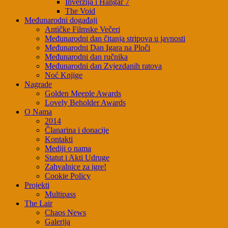
Inverzija i Hangar 7
The Void
Međunarodni događaji
Antičke Filmske Večeri
Međunarodni dan čitanja stripova u javnosti
Međunarodni Dan Igara na Ploči
Međunarodni dan ručnika
Međunarodni dan Zvjezdanih ratova
Noć Knjige
Nagrade
Golden Meeple Awards
Lovely Beholder Awards
O Nama
2014
Članarina i donacije
Kontakti
Mediji o nama
Statut i Akti Udruge
Zahvalnice za igre!
Cookie Policy
Projekti
Multipass
The Lair
Chaos News
Galerija