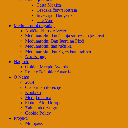
Carta Magica
Gradska četvrt Retfala
Inverzija i Hangar 7
The Void
Međunarodni događaji
Antičke Filmske Večeri
Međunarodni dan čitanja stripova u javnosti
Međunarodni Dan Igara na Ploči
Međunarodni dan ručnika
Međunarodni dan Zvjezdanih ratova
Noć Knjige
Nagrade
Golden Meeple Awards
Lovely Beholder Awards
O Nama
2014
Članarina i donacije
Kontakti
Mediji o nama
Statut i Akti Udruge
Zahvalnice za igre!
Cookie Policy
Projekti
Multipass