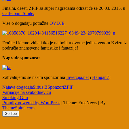
Finalni, deseti ZFIF sa super nagradama održat će se 26.03. 2015. u
Caffe baru Smile.
Više o događaju potražite
OVDJE.
Dođite i idemo vidjeti tko je najbolji u ovome jedinstvenom Kvizu iz
područja znanstvene fantastike i fantazije!
Nagrade sponzora:
Zahvalujemo se našim sponzorima
Inverzija.net
i
Hangar 7
!
Najava događaja
Sirius B
Sponzori
ZFIF
Post
Varijacije na svakodnevicu
Smoking Gun
navigation
Proudly powered by WordPress
|
Theme: FreeNews
|
By
ThemeSpiral.com
.
Go Top