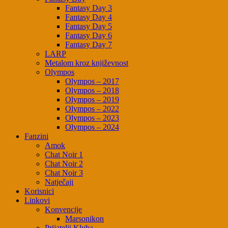
Fantasy Day 3
Fantasy Day 4
Fantasy Day 5
Fantasy Day 6
Fantasy Day 7
LARP
Metalom kroz književnost
Olympos
Olympos – 2017
Olympos – 2018
Olympos – 2019
Olympos – 2022
Olympos – 2023
Olympos – 2024
Fanzini
Amok
Chat Noir 1
Chat Noir 2
Chat Noir 3
Natječaji
Korisnici
Linkovi
Konvencije
Marsonikon
Prijatelji Kluba