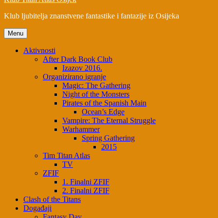
Klub ljubitelja znanstvene fantastike i fantazije iz Osijeka
Menu
Aktivnosti
After Dark Book Club
Izazov 2016.
Organizirano igranje
Magic: The Gathering
Night of the Monsters
Pirates of the Spanish Main
Ocean’s Edge
Vampire: The Eternal Struggle
Warhammer
Spring Gathering
2015
Tim Titan Atlas
TV
ZFIF
1. Finalni ZFIF
2. Finalni ZFIF
Clash of the Titans
Događaji
Fantasy Day