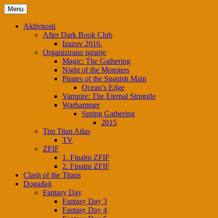
Skip
Menu
to
content
Aktivnosti
After Dark Book Club
Izazov 2016.
Organizirano igranje
Magic: The Gathering
Night of the Monsters
Pirates of the Spanish Main
Ocean’s Edge
Vampire: The Eternal Struggle
Warhammer
Spring Gathering
2015
Tim Titan Atlas
TV
ZFIF
1. Finalni ZFIF
2. Finalni ZFIF
Clash of the Titans
Događaji
Fantasy Day
Fantasy Day 3
Fantasy Day 4