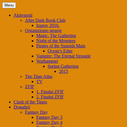
Skip
Menu
to
content
Aktivnosti
After Dark Book Club
Izazov 2016.
Organizirano igranje
Magic: The Gathering
Night of the Monsters
Pirates of the Spanish Main
Ocean’s Edge
Vampire: The Eternal Struggle
Warhammer
Spring Gathering
2015
Tim Titan Atlas
TV
ZFIF
1. Finalni ZFIF
2. Finalni ZFIF
Clash of the Titans
Događaji
Fantasy Day
Fantasy Day 3
Fantasy Day 4