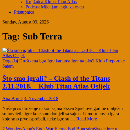
Knjižnica Kluba Titan Atlas
Podcast Mijenjam ciglu za ovcu
Pristupnica
Sunday, August 09, 2026
Tag:
Sub Terra
Događaj
Društvena igra
Igre kartama
Igre na ploči
Klub
Preporuke
Sajam
Što smo igrali? – Clash of the Titans
2.11.2018. – Klub Titan Atlas Osijek
Ana Bortić
3. November 2018
Naše prvo druženje nakon sajma Essen Spiel ove godine obilježili
su noviteti i igre koje smo donijeli sa sajma. U moru novih igara
koje smo prve isprobali, neke igre su …
Read More
7 Wonders
Aeon's End: War Eternal
Bad Bones
društvene igre u