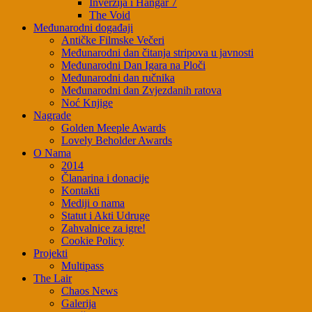
Inverzija i Hangar 7
The Void
Međunarodni događaji
Antičke Filmske Večeri
Međunarodni dan čitanja stripova u javnosti
Međunarodni Dan Igara na Ploči
Međunarodni dan ručnika
Međunarodni dan Zvjezdanih ratova
Noć Knjige
Nagrade
Golden Meeple Awards
Lovely Beholder Awards
O Nama
2014
Članarina i donacije
Kontakti
Mediji o nama
Statut i Akti Udruge
Zahvalnice za igre!
Cookie Policy
Projekti
Multipass
The Lair
Chaos News
Galerija