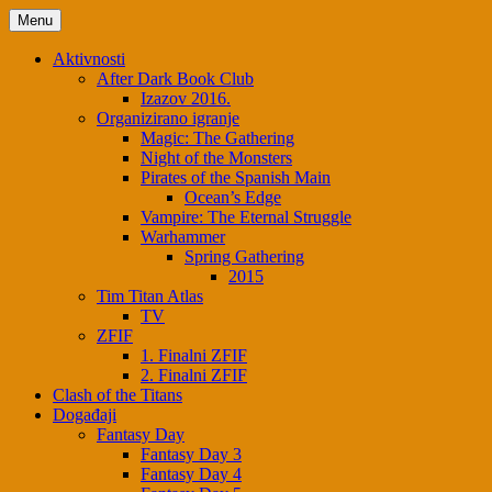
Menu
Aktivnosti
After Dark Book Club
Izazov 2016.
Organizirano igranje
Magic: The Gathering
Night of the Monsters
Pirates of the Spanish Main
Ocean’s Edge
Vampire: The Eternal Struggle
Warhammer
Spring Gathering
2015
Tim Titan Atlas
TV
ZFIF
1. Finalni ZFIF
2. Finalni ZFIF
Clash of the Titans
Događaji
Fantasy Day
Fantasy Day 3
Fantasy Day 4