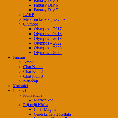
Fantasy Day 5
Fantasy Day 6
Fantasy Day 7
LARP
Metalom kroz književnost
Olympos
Olympos – 2017
Olympos – 2018
Olympos – 2019
Olympos – 2022
Olympos – 2023
Olympos – 2024
Fanzini
Amok
Chat Noir 1
Chat Noir 2
Chat Noir 3
Natječaji
Korisnici
Linkovi
Konvencije
Marsonikon
Prijatelji Kluba
Carta Magica
Gradska četvrt Retfala