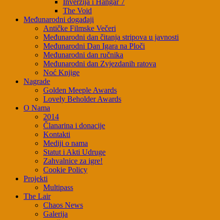
Inverzija i Hangar 7
The Void
Međunarodni događaji
Antičke Filmske Večeri
Međunarodni dan čitanja stripova u javnosti
Međunarodni Dan Igara na Ploči
Međunarodni dan ručnika
Međunarodni dan Zvjezdanih ratova
Noć Knjige
Nagrade
Golden Meeple Awards
Lovely Beholder Awards
O Nama
2014
Članarina i donacije
Kontakti
Mediji o nama
Statut i Akti Udruge
Zahvalnice za igre!
Cookie Policy
Projekti
Multipass
The Lair
Chaos News
Galerija