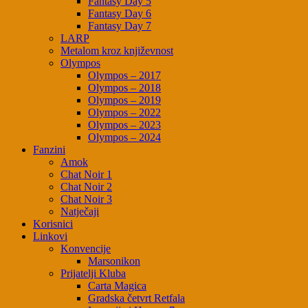
Fantasy Day 5
Fantasy Day 6
Fantasy Day 7
LARP
Metalom kroz književnost
Olympos
Olympos – 2017
Olympos – 2018
Olympos – 2019
Olympos – 2022
Olympos – 2023
Olympos – 2024
Fanzini
Amok
Chat Noir 1
Chat Noir 2
Chat Noir 3
Natječaji
Korisnici
Linkovi
Konvencije
Marsonikon
Prijatelji Kluba
Carta Magica
Gradska četvrt Retfala