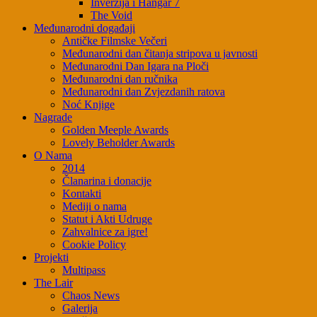
Inverzija i Hangar 7
The Void
Međunarodni događaji
Antičke Filmske Večeri
Međunarodni dan čitanja stripova u javnosti
Međunarodni Dan Igara na Ploči
Međunarodni dan ručnika
Međunarodni dan Zvjezdanih ratova
Noć Knjige
Nagrade
Golden Meeple Awards
Lovely Beholder Awards
O Nama
2014
Članarina i donacije
Kontakti
Mediji o nama
Statut i Akti Udruge
Zahvalnice za igre!
Cookie Policy
Projekti
Multipass
The Lair
Chaos News
Galerija