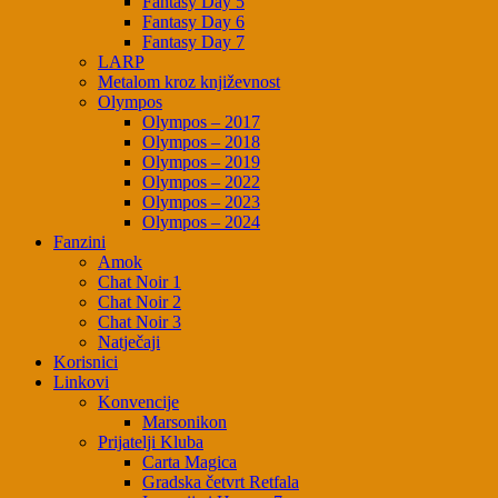
Fantasy Day 5
Fantasy Day 6
Fantasy Day 7
LARP
Metalom kroz književnost
Olympos
Olympos – 2017
Olympos – 2018
Olympos – 2019
Olympos – 2022
Olympos – 2023
Olympos – 2024
Fanzini
Amok
Chat Noir 1
Chat Noir 2
Chat Noir 3
Natječaji
Korisnici
Linkovi
Konvencije
Marsonikon
Prijatelji Kluba
Carta Magica
Gradska četvrt Retfala