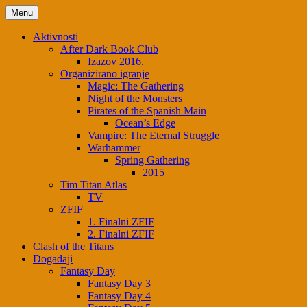
Skip
Menu
to
content
Aktivnosti
After Dark Book Club
Izazov 2016.
Organizirano igranje
Magic: The Gathering
Night of the Monsters
Pirates of the Spanish Main
Ocean’s Edge
Vampire: The Eternal Struggle
Warhammer
Spring Gathering
2015
Tim Titan Atlas
TV
ZFIF
1. Finalni ZFIF
2. Finalni ZFIF
Clash of the Titans
Događaji
Fantasy Day
Fantasy Day 3
Fantasy Day 4