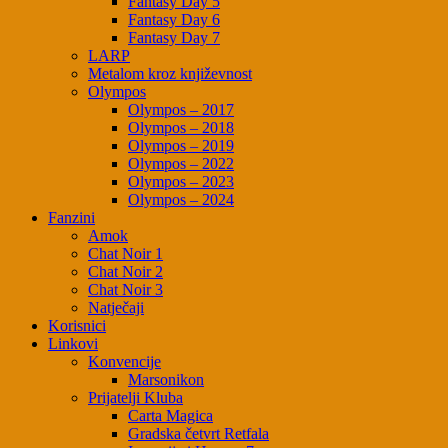
Fantasy Day 5
Fantasy Day 6
Fantasy Day 7
LARP
Metalom kroz književnost
Olympos
Olympos – 2017
Olympos – 2018
Olympos – 2019
Olympos – 2022
Olympos – 2023
Olympos – 2024
Fanzini
Amok
Chat Noir 1
Chat Noir 2
Chat Noir 3
Natječaji
Korisnici
Linkovi
Konvencije
Marsonikon
Prijatelji Kluba
Carta Magica
Gradska četvrt Retfala