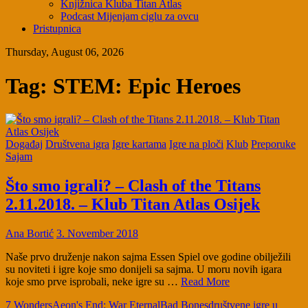
Knjižnica Kluba Titan Atlas
Podcast Mijenjam ciglu za ovcu
Pristupnica
Thursday, August 06, 2026
Tag:
STEM: Epic Heroes
Događaj
Društvena igra
Igre kartama
Igre na ploči
Klub
Preporuke
Sajam
Što smo igrali? – Clash of the Titans
2.11.2018. – Klub Titan Atlas Osijek
Ana Bortić
3. November 2018
Naše prvo druženje nakon sajma Essen Spiel ove godine obilježili
su noviteti i igre koje smo donijeli sa sajma. U moru novih igara
koje smo prve isprobali, neke igre su …
Read More
7 Wonders
Aeon's End: War Eternal
Bad Bones
društvene igre u