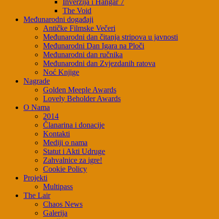
Inverzija i Hangar 7
The Void
Međunarodni događaji
Antičke Filmske Večeri
Međunarodni dan čitanja stripova u javnosti
Međunarodni Dan Igara na Ploči
Međunarodni dan ručnika
Međunarodni dan Zvjezdanih ratova
Noć Knjige
Nagrade
Golden Meeple Awards
Lovely Beholder Awards
O Nama
2014
Članarina i donacije
Kontakti
Mediji o nama
Statut i Akti Udruge
Zahvalnice za igre!
Cookie Policy
Projekti
Multipass
The Lair
Chaos News
Galerija