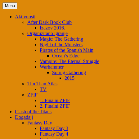
Menu
Aktivnosti
After Dark Book Club
Izazov 2016.
Organizirano igranje
Magic: The Gathering
Night of the Monsters
Pirates of the Spanish Main
Ocean’s Edge
Vampire: The Eternal Struggle
Warhammer
Spring Gathering
2015
Tim Titan Atlas
TV
ZFIF
1. Finalni ZFIF
2. Finalni ZFIF
Clash of the Titans
Događaji
Fantasy Day
Fantasy Day 3
Fantasy Day 4