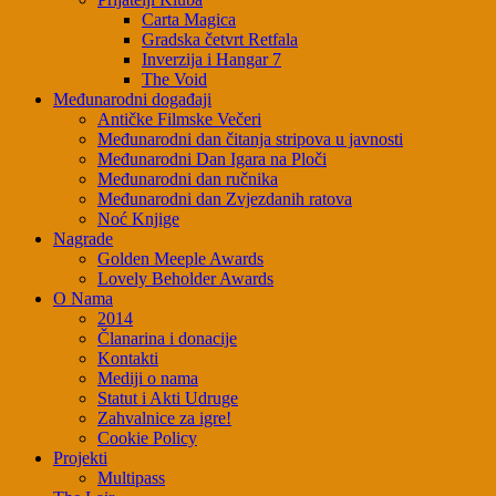
Carta Magica
Gradska četvrt Retfala
Inverzija i Hangar 7
The Void
Međunarodni događaji
Antičke Filmske Večeri
Međunarodni dan čitanja stripova u javnosti
Međunarodni Dan Igara na Ploči
Međunarodni dan ručnika
Međunarodni dan Zvjezdanih ratova
Noć Knjige
Nagrade
Golden Meeple Awards
Lovely Beholder Awards
O Nama
2014
Članarina i donacije
Kontakti
Mediji o nama
Statut i Akti Udruge
Zahvalnice za igre!
Cookie Policy
Projekti
Multipass