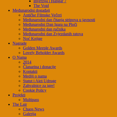
Inverzija i Hangar 7
The Void
Međunarodni događaji
Antičke Filmske Večeri
Međunarodni dan čitanja stripova u javnosti
Međunarodni Dan Igara na Ploči
Međunarodni dan ručnika
Međunarodni dan Zvjezdanih ratova
Noć Knjige
Nagrade
Golden Meeple Awards
Lovely Beholder Awards
O Nama
2014
Članarina i donacije
Kontakti
Mediji o nama
Statut i Akti Udruge
Zahvalnice za igre!
Cookie Policy
Projekti
Multipass
The Lair
Chaos News
Galerija