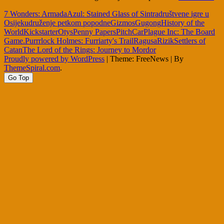
7 Wonders: Armada
Azul: Stained Glass of Sintra
društvene igre u
Osijeku
druženje petkom popodne
Gizmos
Gugong
History of the
World
Kickstarter
Otys
Penny Papers
PitchCar
Plague Inc: The Board
Game.
Purrrlock Holmes: Furriarty's Trail
Ragusa
Rizik
Settlers of
Catan
The Lord of the Rings: Journey to Mordor
Proudly powered by WordPress
|
Theme: FreeNews
|
By
ThemeSpiral.com
.
Go Top