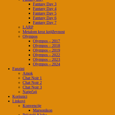
Fantasy Day 3
Fantasy Day 4
Fantasy Day 5
Fantasy Day 6
Fantasy Day 7
LARP
Metalom kroz književnost
Olympos
Olympos – 2017
Olympos – 2018
Olympos – 2019
Olympos – 2022
Olympos – 2023
Olympos – 2024
Fanzini
Amok
Chat Noir 1
Chat Noir 2
Chat Noir 3
Natječaji
Korisnici
Linkovi
Konvencije
Marsonikon
Prijatelji Kluba