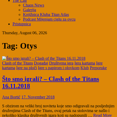
The Lair
Chaos News
Galerija
Knjižnica Kluba Titan Atlas
Podcast Mijenjam ciglu za ovcu
Pristupnica
Thursday, August 06, 2026
Tag:
Otys
Clash of the Titans
Događaj
Društvena igra
Igra kartama
Igre
kartama
Igre na ploči
Igre s papirom i olovkom
Klub
Preporuke
Što smo igrali? – Clash of the Titans
16.11.2018
Ana Bortić
17. November 2018
S obzirom na veliki broj noviteta koje smo odigravali na posljednjim
druženjima Clash of the Titans, ovaj petak na stolovima se našlo i
nekoliko klasika društvenih igara koji su nadopunili …
Read More