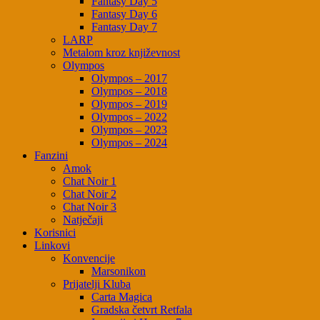
Fantasy Day 5
Fantasy Day 6
Fantasy Day 7
LARP
Metalom kroz književnost
Olympos
Olympos – 2017
Olympos – 2018
Olympos – 2019
Olympos – 2022
Olympos – 2023
Olympos – 2024
Fanzini
Amok
Chat Noir 1
Chat Noir 2
Chat Noir 3
Natječaji
Korisnici
Linkovi
Konvencije
Marsonikon
Prijatelji Kluba
Carta Magica
Gradska četvrt Retfala