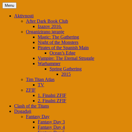
Skip
Menu
to
content
Aktivnosti
After Dark Book Club
Izazov 2016.
Organizirano igranje
Magic: The Gathering
Night of the Monsters
Pirates of the Spanish Main
Ocean’s Edge
Vampire: The Eternal Struggle
Warhammer
Spring Gathering
2015
Tim Titan Atlas
TV
ZFIF
1. Finalni ZFIF
2. Finalni ZFIF
Clash of the Titans
Događaji
Fantasy Day
Fantasy Day 3
Fantasy Day 4