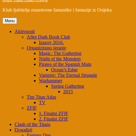
Klub ljubitelja znanstvene fantastike i fantazije iz Osijeka
Menu
Aktivnosti
After Dark Book Club
Izazov 2016.
Organizirano igranje
Magic: The Gathering
Night of the Monsters
Pirates of the Spanish Main
Ocean’s Edge
Vampire: The Eternal Struggle
Warhammer
Spring Gathering
2015
Tim Titan Atlas
TV
ZFIF
1. Finalni ZFIF
2. Finalni ZFIF
Clash of the Titans
Događaji
Fantasy Day