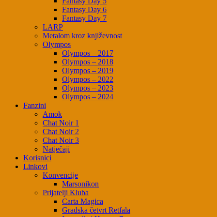
Fantasy Day 5
Fantasy Day 6
Fantasy Day 7
LARP
Metalom kroz književnost
Olympos
Olympos – 2017
Olympos – 2018
Olympos – 2019
Olympos – 2022
Olympos – 2023
Olympos – 2024
Fanzini
Amok
Chat Noir 1
Chat Noir 2
Chat Noir 3
Natječaji
Korisnici
Linkovi
Konvencije
Marsonikon
Prijatelji Kluba
Carta Magica
Gradska četvrt Retfala