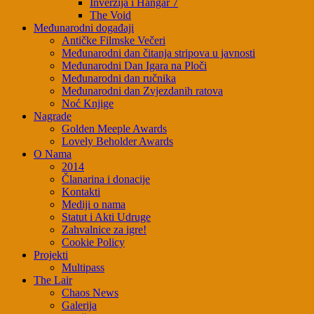
Inverzija i Hangar 7
The Void
Međunarodni događaji
Antičke Filmske Večeri
Međunarodni dan čitanja stripova u javnosti
Međunarodni Dan Igara na Ploči
Međunarodni dan ručnika
Međunarodni dan Zvjezdanih ratova
Noć Knjige
Nagrade
Golden Meeple Awards
Lovely Beholder Awards
O Nama
2014
Članarina i donacije
Kontakti
Mediji o nama
Statut i Akti Udruge
Zahvalnice za igre!
Cookie Policy
Projekti
Multipass
The Lair
Chaos News
Galerija