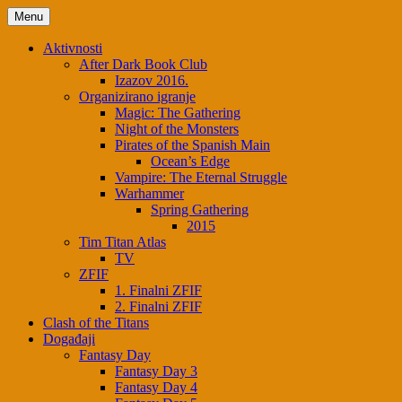
Skip
Menu
to
content
Aktivnosti
After Dark Book Club
Izazov 2016.
Organizirano igranje
Magic: The Gathering
Night of the Monsters
Pirates of the Spanish Main
Ocean’s Edge
Vampire: The Eternal Struggle
Warhammer
Spring Gathering
2015
Tim Titan Atlas
TV
ZFIF
1. Finalni ZFIF
2. Finalni ZFIF
Clash of the Titans
Događaji
Fantasy Day
Fantasy Day 3
Fantasy Day 4