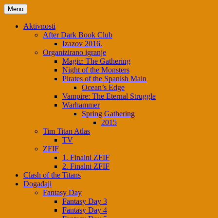
Menu
Aktivnosti
After Dark Book Club
Izazov 2016.
Organizirano igranje
Magic: The Gathering
Night of the Monsters
Pirates of the Spanish Main
Ocean’s Edge
Vampire: The Eternal Struggle
Warhammer
Spring Gathering
2015
Tim Titan Atlas
TV
ZFIF
1. Finalni ZFIF
2. Finalni ZFIF
Clash of the Titans
Događaji
Fantasy Day
Fantasy Day 3
Fantasy Day 4