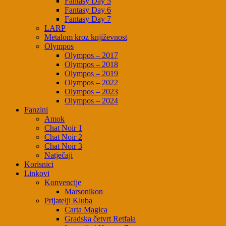
Fantasy Day 5
Fantasy Day 6
Fantasy Day 7
LARP
Metalom kroz književnost
Olympos
Olympos – 2017
Olympos – 2018
Olympos – 2019
Olympos – 2022
Olympos – 2023
Olympos – 2024
Fanzini
Amok
Chat Noir 1
Chat Noir 2
Chat Noir 3
Natječaji
Korisnici
Linkovi
Konvencije
Marsonikon
Prijatelji Kluba
Carta Magica
Gradska četvrt Retfala