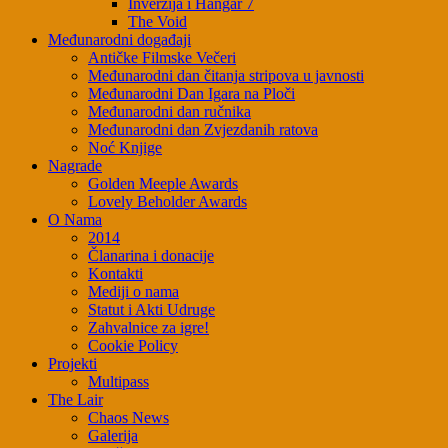
Inverzija i Hangar 7
The Void
Međunarodni događaji
Antičke Filmske Večeri
Međunarodni dan čitanja stripova u javnosti
Međunarodni Dan Igara na Ploči
Međunarodni dan ručnika
Međunarodni dan Zvjezdanih ratova
Noć Knjige
Nagrade
Golden Meeple Awards
Lovely Beholder Awards
O Nama
2014
Članarina i donacije
Kontakti
Mediji o nama
Statut i Akti Udruge
Zahvalnice za igre!
Cookie Policy
Projekti
Multipass
The Lair
Chaos News
Galerija