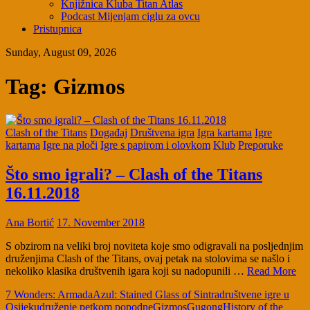
Knjižnica Kluba Titan Atlas
Podcast Mijenjam ciglu za ovcu
Pristupnica
Sunday, August 09, 2026
Tag:
Gizmos
Clash of the Titans
Događaj
Društvena igra
Igra kartama
Igre
kartama
Igre na ploči
Igre s papirom i olovkom
Klub
Preporuke
Što smo igrali? – Clash of the Titans
16.11.2018
Ana Bortić
17. November 2018
S obzirom na veliki broj noviteta koje smo odigravali na posljednjim
druženjima Clash of the Titans, ovaj petak na stolovima se našlo i
nekoliko klasika društvenih igara koji su nadopunili …
Read More
7 Wonders: Armada
Azul: Stained Glass of Sintra
društvene igre u
Osijeku
druženje petkom popodne
Gizmos
Gugong
History of the