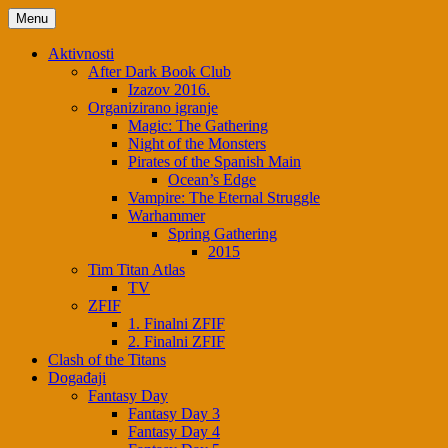
Skip
Menu
to
content
Aktivnosti
After Dark Book Club
Izazov 2016.
Organizirano igranje
Magic: The Gathering
Night of the Monsters
Pirates of the Spanish Main
Ocean’s Edge
Vampire: The Eternal Struggle
Warhammer
Spring Gathering
2015
Tim Titan Atlas
TV
ZFIF
1. Finalni ZFIF
2. Finalni ZFIF
Clash of the Titans
Događaji
Fantasy Day
Fantasy Day 3
Fantasy Day 4