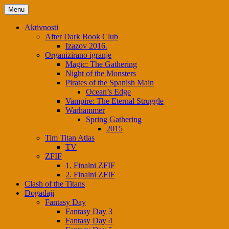
Menu
Aktivnosti
After Dark Book Club
Izazov 2016.
Organizirano igranje
Magic: The Gathering
Night of the Monsters
Pirates of the Spanish Main
Ocean’s Edge
Vampire: The Eternal Struggle
Warhammer
Spring Gathering
2015
Tim Titan Atlas
TV
ZFIF
1. Finalni ZFIF
2. Finalni ZFIF
Clash of the Titans
Događaji
Fantasy Day
Fantasy Day 3
Fantasy Day 4