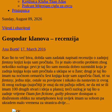
Knjižnica Kluba Titan Atlas
Podcast Mijenjam ciglu za ovcu
Pristupnica
Sunday, August 09, 2026
Vijesti i obavijesti
Gospodar klanova – recenzija
Ana Bortić
17. March 2016
Kao što to već biva, dobila sam zadatak napisati recenziju o zadnjoj
fantasy
knjizi koju sam pročitala. To je malo stvorilo problem zbog
nekoliko razloga: prvi je taj što sam morala dobro razmisliti koja je
zadnja knjiga koju sam pročitala a uklapa se u žanr; drugi je taj što
imam na noćnom ormariću šest knjiga koje sam započela čitati, tri su
fantasy
, jedna nije, ostale su povijesne i nikako da nastavim iz ovog
ili onog razloga (najočitiji je onaj da mi pažnja odleti, ne da mi se ili
imam 100 drugih stvari i ideja u planu); treći razlog je taj što u
zadnje vrijeme čitam
fan fictione
,
guilty pleasure
dostupan u
dražesnom obliku na smartphoneu koji uvijek imam sa sobom pa
ukradem malo vremena za stranicu-dvije…