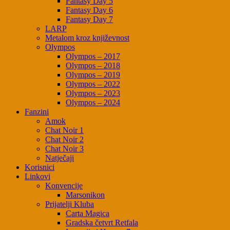
Fantasy Day 5
Fantasy Day 6
Fantasy Day 7
LARP
Metalom kroz književnost
Olympos
Olympos – 2017
Olympos – 2018
Olympos – 2019
Olympos – 2022
Olympos – 2023
Olympos – 2024
Fanzini
Amok
Chat Noir 1
Chat Noir 2
Chat Noir 3
Natječaji
Korisnici
Linkovi
Konvencije
Marsonikon
Prijatelji Kluba
Carta Magica
Gradska četvrt Retfala