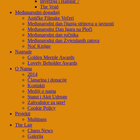
Inverzija i Hangar 7
The Void
Međunarodni događaji
Antičke Filmske Večeri
Međunarodni dan čitanja stripova u javnosti
Međunarodni Dan Igara na Ploči
Međunarodni dan ručnika
Međunarodni dan Zvjezdanih ratova
Noć Knjige
Nagrade
Golden Meeple Awards
Lovely Beholder Awards
O Nama
2014
Članarina i donacije
Kontakti
Mediji o nama
Statut i Akti Udruge
Zahvalnice za igre!
Cookie Policy
Projekti
Multipass
The Lair
Chaos News
Galerija