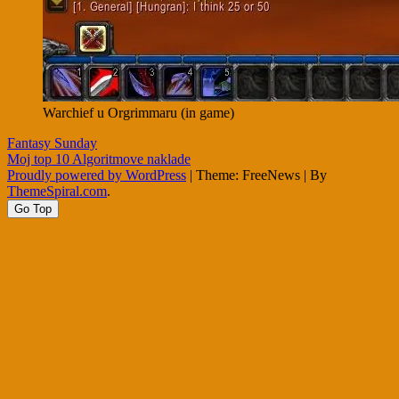
Warchief u Orgrimmaru (in game)
Post
Fantasy Sunday
Moj top 10 Algoritmove naklade
navigation
Proudly powered by WordPress
|
Theme: FreeNews
|
By
ThemeSpiral.com
.
Go Top