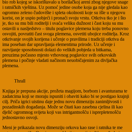
bio rob kojeg se iskorištavalo u borilačkoj areni zbog njegove snage
i ratničkih vještina. Uz pomoć jedine osobe koja ga nije gledala kao
ogromno zeleno čudovište i spleta okolnosti koje su išle u njegovu
korist, on je uspio pobjeći i pronaći svoju vrstu. Otkriva tko je i što
je, tko su mu bili roditelji i svaća veliku dužnost i čast koju su mu
ostavili u nasljedstvo – titulu poglavice plemena koju treba ponovno
osvojiti, povratiti čast svoga plemena, osvetiti ubojice roditelja. Kroz
otkrivanje svojih korijena i učenje o pravilima i tradiciji otkriva da
ima poseban dar upravljanja elementima prirode. Uz učenje i
razvijanje sposobnosti dolazi do velikih pobjeda u bitkama,
preuzima počasno mjesto vrhovnog poglavice svih orkovskih
plemena i počinje vladati načinom neuobičajenim za divljačka
plemena.
Thrall
Knjiga je prepuna akcije, prožeta magijom, borbom i avanturama te
zadatcima koji se moraju ispuniti i obaviti kako bi se postigao krajnji
cilj. Priča igrici uistinu daje jednu novu dimenziju zanimljivosti i
pozadinskih događanja. Može se čitati kao zasebna cjelina ili kao
djelić ogromnog svijeta koji vas intrigantnošću i isprepletenošću
jednostavno osvoji.
Meni je prikazala novu dimenziju orkova kao rase i ratnika te me