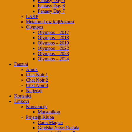
Fantasy Day 5
Fantasy Day 6
Fantasy Day 7
LARP
Metalom kroz književnost
Olympos
Olympos – 2017
Olympos – 2018
Olympos – 2019
Olympos – 2022
Olympos – 2023
Olympos – 2024
Fanzini
Amok
Chat Noir 1
Chat Noir 2
Chat Noir 3
Natječaji
Korisnici
Linkovi
Konvencije
Marsonikon
Prijatelji Kluba
Carta Magica
Gradska četvrt Retfala