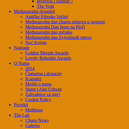
Inverzija i Hangar 7
The Void
Međunarodni događaji
Antičke Filmske Večeri
Međunarodni dan čitanja stripova u javnosti
Međunarodni Dan Igara na Ploči
Međunarodni dan ručnika
Međunarodni dan Zvjezdanih ratova
Noć Knjige
Nagrade
Golden Meeple Awards
Lovely Beholder Awards
O Nama
2014
Članarina i donacije
Kontakti
Mediji o nama
Statut i Akti Udruge
Zahvalnice za igre!
Cookie Policy
Projekti
Multipass
The Lair
Chaos News
Galerija