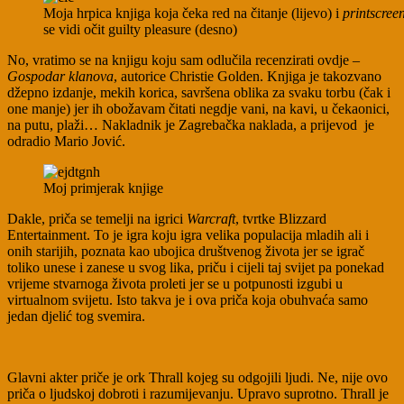
Moja hrpica knjiga koja čeka red na čitanje (lijevo) i
printscree
se vidi očit guilty pleasure (desno)
No, vratimo se na knjigu koju sam odlučila recenzirati ovdje –
Gospodar klanova
, autorice Christie Golden. Knjiga je takozvano
džepno izdanje, mekih korica, savršena oblika za svaku torbu (čak i
one manje) jer ih obožavam čitati negdje vani, na kavi, u čekaonici,
na putu, plaži… Nakladnik je Zagrebačka naklada, a prijevod je
odradio Mario Jović.
Moj primjerak knjige
Dakle, priča se temelji na igrici
Warcraft
, tvrtke Blizzard
Entertainment. To je igra koju igra velika populacija mladih ali i
onih starijih, poznata kao ubojica društvenog života jer se igrač
toliko unese i zanese u svog lika, priču i cijeli taj svijet pa ponekad
vrijeme stvarnoga života proleti jer se u potpunosti izgubi u
virtualnom svijetu. Isto takva je i ova priča koja obuhvaća samo
jedan djelić tog svemira.
Glavni akter priče je ork Thrall kojeg su odgojili ljudi. Ne, nije ovo
priča o ljudskoj dobroti i razumijevanju. Upravo suprotno. Thrall je