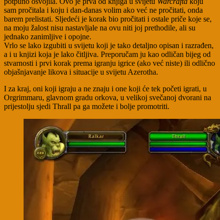
potpuno osvojila. Ovo je prva od knjiga u svijetu
Warcrafta
koju
sam pročitala i koju i dan-danas volim ako već ne pročitati, onda
barem prelistati. Sljedeći je korak bio pročitati i ostale priče koje se,
na moju žalost nisu nastavljale na ovu niti joj prethodile, ali su
jednako zanimljive i opojne.
Vrlo se lako izgubiti u svijetu koji je tako detaljno opisan i razrađen,
a i u knjizi koja je lako čitljiva. Preporučam ju kao odličan bijeg od
stvarnosti i prvi korak prema igranju igrice (ako već niste) ili odlično
objašnjavanje likova i situacije u svijetu Azerotha.
I za kraj, oni koji igraju a ne znaju i one koji će tek početi igrati, u
Orgrimmaru, glavnom gradu orkova, u velikoj svečanoj dvorani na
prijestolju sjedi Thrall pa ga možete i bolje promotriti.