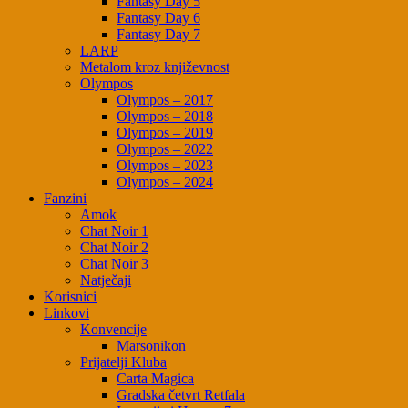
Fantasy Day 5
Fantasy Day 6
Fantasy Day 7
LARP
Metalom kroz književnost
Olympos
Olympos – 2017
Olympos – 2018
Olympos – 2019
Olympos – 2022
Olympos – 2023
Olympos – 2024
Fanzini
Amok
Chat Noir 1
Chat Noir 2
Chat Noir 3
Natječaji
Korisnici
Linkovi
Konvencije
Marsonikon
Prijatelji Kluba
Carta Magica
Gradska četvrt Retfala