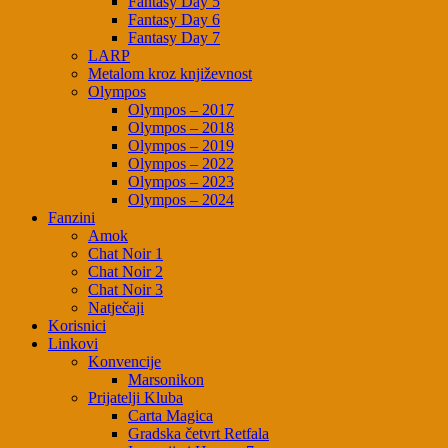
Fantasy Day 5
Fantasy Day 6
Fantasy Day 7
LARP
Metalom kroz književnost
Olympos
Olympos – 2017
Olympos – 2018
Olympos – 2019
Olympos – 2022
Olympos – 2023
Olympos – 2024
Fanzini
Amok
Chat Noir 1
Chat Noir 2
Chat Noir 3
Natječaji
Korisnici
Linkovi
Konvencije
Marsonikon
Prijatelji Kluba
Carta Magica
Gradska četvrt Retfala