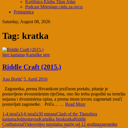
Knjižnica Kluba Titan Atlas
Podcast Mijenjam ciglu za ovcu
Pristupnica
Saturday, August 08, 2026
Tag:
kratka
Igre kartama
Kartaške igre
Riddle Craft (2015.)
Ana Bortić
5. April 2016
Zagonetka, prema Hrvatskom jezičnom portalu, pitanje je
postavljeno dvosmislenim riječima, ono što treba pogoditi na temelju
nejasna i dvosmislena opisa, a prema istom izvoru zagonetati znači
postavljati zagonetke. Priča… …
Read More
1-4 igrača
3-6 igrača
30 minuta
Clash of the Titans
Igra
kartama
Jednostavna
Kartaška Igra
kratka
Riddle
Craft
tutorial
Video
video tutorial
za starije od 12 godina
zagonetke