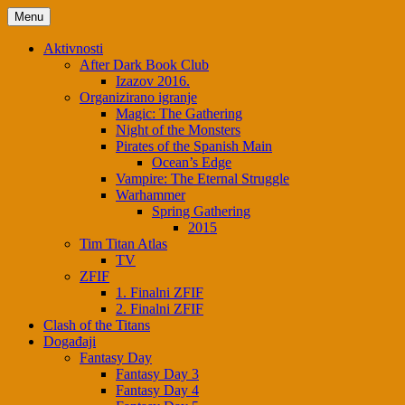
Skip
Menu
to
content
Aktivnosti
After Dark Book Club
Izazov 2016.
Organizirano igranje
Magic: The Gathering
Night of the Monsters
Pirates of the Spanish Main
Ocean’s Edge
Vampire: The Eternal Struggle
Warhammer
Spring Gathering
2015
Tim Titan Atlas
TV
ZFIF
1. Finalni ZFIF
2. Finalni ZFIF
Clash of the Titans
Događaji
Fantasy Day
Fantasy Day 3
Fantasy Day 4