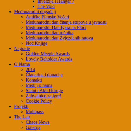
Inverzija i Hangar 7
The Void
Međunarodni događaji
Antičke Filmske Večeri
Međunarodni dan čitanja stripova u javnosti
Međunarodni Dan Igara na Ploči
Međunarodni dan ručnika
Međunarodni dan Zvjezdanih ratova
Noć Knjige
Nagrade
Golden Meeple Awards
Lovely Beholder Awards
O Nama
2014
Članarina i donacije
Kontakti
Mediji o nama
Statut i Akti Udruge
Zahvalnice za igre!
Cookie Policy
Projekti
Multipass
The Lair
Chaos News
Galerija