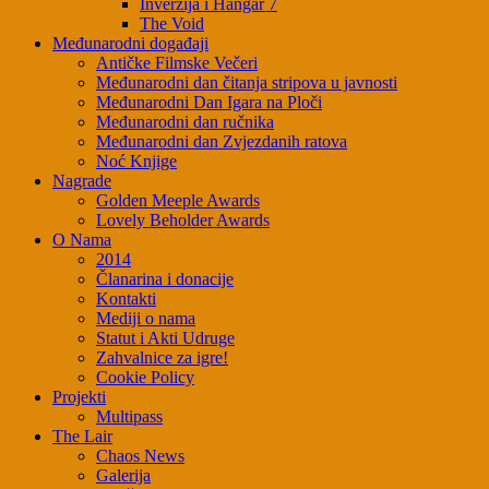
Inverzija i Hangar 7
The Void
Međunarodni događaji
Antičke Filmske Večeri
Međunarodni dan čitanja stripova u javnosti
Međunarodni Dan Igara na Ploči
Međunarodni dan ručnika
Međunarodni dan Zvjezdanih ratova
Noć Knjige
Nagrade
Golden Meeple Awards
Lovely Beholder Awards
O Nama
2014
Članarina i donacije
Kontakti
Mediji o nama
Statut i Akti Udruge
Zahvalnice za igre!
Cookie Policy
Projekti
Multipass
The Lair
Chaos News
Galerija