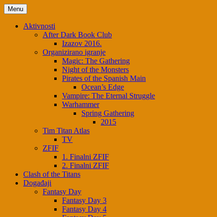
Menu
Aktivnosti
After Dark Book Club
Izazov 2016.
Organizirano igranje
Magic: The Gathering
Night of the Monsters
Pirates of the Spanish Main
Ocean’s Edge
Vampire: The Eternal Struggle
Warhammer
Spring Gathering
2015
Tim Titan Atlas
TV
ZFIF
1. Finalni ZFIF
2. Finalni ZFIF
Clash of the Titans
Događaji
Fantasy Day
Fantasy Day 3
Fantasy Day 4