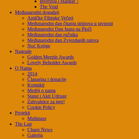
Inverzija i Hangar 7
The Void
Međunarodni događaji
Antičke Filmske Večeri
Međunarodni dan čitanja stripova u javnosti
Međunarodni Dan Igara na Ploči
Međunarodni dan ručnika
Međunarodni dan Zvjezdanih ratova
Noć Knjige
Nagrade
Golden Meeple Awards
Lovely Beholder Awards
O Nama
2014
Članarina i donacije
Kontakti
Mediji o nama
Statut i Akti Udruge
Zahvalnice za igre!
Cookie Policy
Projekti
Multipass
The Lair
Chaos News
Galerija