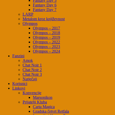
Fantasy Day 5
Fantasy Day 6
Fantasy Day 7
LARP
Metalom kroz književnost
Olympos
Olympos – 2017
Olympos – 2018
Olympos – 2019
Olympos – 2022
Olympos – 2023
Olympos – 2024
Fanzini
Amok
Chat Noir 1
Chat Noir 2
Chat Noir 3
Natječaji
Korisnici
Linkovi
Konvencije
Marsonikon
Prijatelji Kluba
Carta Magica
Gradska četvrt Retfala