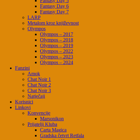
Fantasy Day 5
Fantasy Day 6
Fantasy Day 7
LARP
Metalom kroz književnost
Olympos
Olympos – 2017
Olympos – 2018
Olympos – 2019
Olympos – 2022
Olympos – 2023
Olympos – 2024
Fanzini
Amok
Chat Noir 1
Chat Noir 2
Chat Noir 3
Natječaji
Korisnici
Linkovi
Konvencije
Marsonikon
Prijatelji Kluba
Carta Magica
Gradska četvrt Retfala