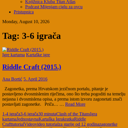
Knjižnica Kluba Titan Atlas
Podcast Mijenjam ciglu za ovcu
Pristupnica
Monday, August 10, 2026
Tag:
3-6 igrača
Igre kartama
Kartaške igre
Riddle Craft (2015.)
Ana Bortić
5. April 2016
Zagonetka, prema Hrvatskom jezičnom portalu, pitanje je
postavljeno dvosmislenim riječima, ono što treba pogoditi na temelju
nejasna i dvosmislena opisa, a prema istom izvoru zagonetati znači
postavljati zagonetke. Priča… …
Read More
1-4 igrača
3-6 igrača
30 minuta
Clash of the Titans
Igra
kartama
Jednostavna
Kartaška Igra
kratka
Riddle
Craft
tutorial
Video
video tutorial
za starije od 12 godina
zagonetke