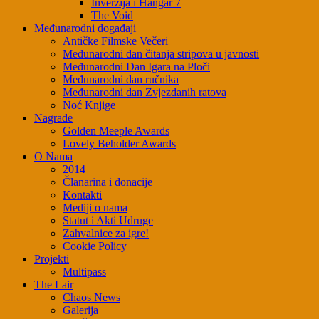
Inverzija i Hangar 7
The Void
Međunarodni događaji
Antičke Filmske Večeri
Međunarodni dan čitanja stripova u javnosti
Međunarodni Dan Igara na Ploči
Međunarodni dan ručnika
Međunarodni dan Zvjezdanih ratova
Noć Knjige
Nagrade
Golden Meeple Awards
Lovely Beholder Awards
O Nama
2014
Članarina i donacije
Kontakti
Mediji o nama
Statut i Akti Udruge
Zahvalnice za igre!
Cookie Policy
Projekti
Multipass
The Lair
Chaos News
Galerija