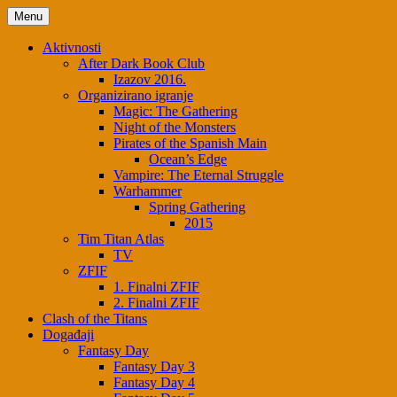
Skip
Menu
to
content
Aktivnosti
After Dark Book Club
Izazov 2016.
Organizirano igranje
Magic: The Gathering
Night of the Monsters
Pirates of the Spanish Main
Ocean’s Edge
Vampire: The Eternal Struggle
Warhammer
Spring Gathering
2015
Tim Titan Atlas
TV
ZFIF
1. Finalni ZFIF
2. Finalni ZFIF
Clash of the Titans
Događaji
Fantasy Day
Fantasy Day 3
Fantasy Day 4