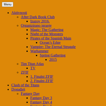
Menu
Aktivnosti
After Dark Book Club
Izazov 2016.
Organizirano igranje
Magic: The Gathering
Night of the Monsters
Pirates of the Spanish Main
Ocean’s Edge
Vampire: The Eternal Struggle
Warhammer
Spring Gathering
2015
Tim Titan Atlas
TV
ZFIF
1. Finalni ZFIF
2. Finalni ZFIF
Clash of the Titans
Događaji
Fantasy Day
Fantasy Day 3
Fantasy Day 4