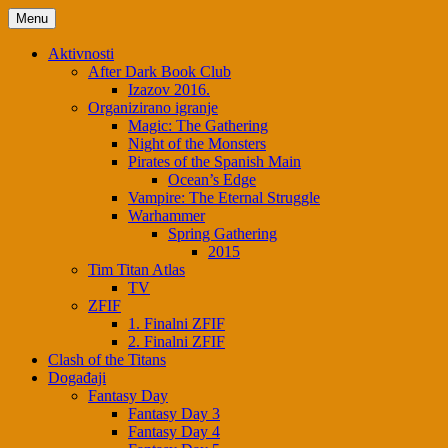
Skip
Menu
to
content
Aktivnosti
After Dark Book Club
Izazov 2016.
Organizirano igranje
Magic: The Gathering
Night of the Monsters
Pirates of the Spanish Main
Ocean’s Edge
Vampire: The Eternal Struggle
Warhammer
Spring Gathering
2015
Tim Titan Atlas
TV
ZFIF
1. Finalni ZFIF
2. Finalni ZFIF
Clash of the Titans
Događaji
Fantasy Day
Fantasy Day 3
Fantasy Day 4