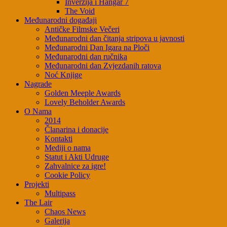
Inverzija i Hangar 7
The Void
Međunarodni događaji
Antičke Filmske Večeri
Međunarodni dan čitanja stripova u javnosti
Međunarodni Dan Igara na Ploči
Međunarodni dan ručnika
Međunarodni dan Zvjezdanih ratova
Noć Knjige
Nagrade
Golden Meeple Awards
Lovely Beholder Awards
O Nama
2014
Članarina i donacije
Kontakti
Mediji o nama
Statut i Akti Udruge
Zahvalnice za igre!
Cookie Policy
Projekti
Multipass
The Lair
Chaos News
Galerija