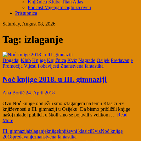
Knjižnica Kluba Titan Atlas
Podcast Mijenjam ciglu za ovcu
Pristupnica
Saturday, August 08, 2026
Tag:
izlaganje
Događaj
Klub
Knjige
Knjižnica
Kviz
Nagrade
Osijek
Predavanje
Promocija
Vijesti i obavijesti
Znanstvena fantastika
Noć knjige 2018. u III. gimnaziji
Ana Bortić
24. April 2018
Ovu Noć knjige obilježili smo izlaganjem na temu Klasici SF
književnosti u III. gimnaziji u Osijeku. Da bismo približili knjige
našoj mladoj publici, u školi smo se pojavili s velikom …
Read
More
III. gimnazija
izlaganje
knjige
književni klasici
Kviz
Noć knjige
2018
predavanje
znanstvena fantastika