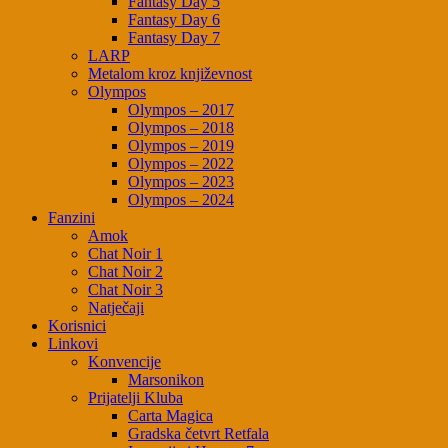
Fantasy Day 5
Fantasy Day 6
Fantasy Day 7
LARP
Metalom kroz književnost
Olympos
Olympos – 2017
Olympos – 2018
Olympos – 2019
Olympos – 2022
Olympos – 2023
Olympos – 2024
Fanzini
Amok
Chat Noir 1
Chat Noir 2
Chat Noir 3
Natječaji
Korisnici
Linkovi
Konvencije
Marsonikon
Prijatelji Kluba
Carta Magica
Gradska četvrt Retfala