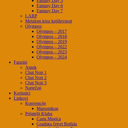
Fantasy Day 5
Fantasy Day 6
Fantasy Day 7
LARP
Metalom kroz književnost
Olympos
Olympos – 2017
Olympos – 2018
Olympos – 2019
Olympos – 2022
Olympos – 2023
Olympos – 2024
Fanzini
Amok
Chat Noir 1
Chat Noir 2
Chat Noir 3
Natječaji
Korisnici
Linkovi
Konvencije
Marsonikon
Prijatelji Kluba
Carta Magica
Gradska četvrt Retfala