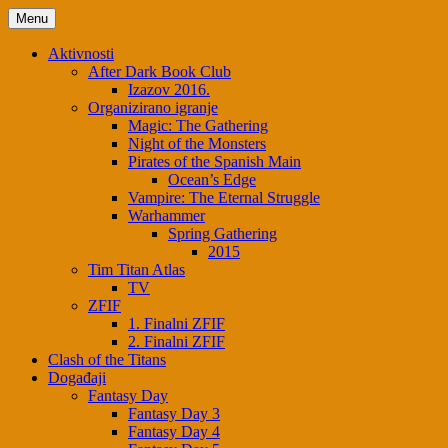
Menu
Aktivnosti
After Dark Book Club
Izazov 2016.
Organizirano igranje
Magic: The Gathering
Night of the Monsters
Pirates of the Spanish Main
Ocean’s Edge
Vampire: The Eternal Struggle
Warhammer
Spring Gathering
2015
Tim Titan Atlas
TV
ZFIF
1. Finalni ZFIF
2. Finalni ZFIF
Clash of the Titans
Događaji
Fantasy Day
Fantasy Day 3
Fantasy Day 4