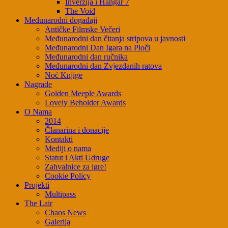
Inverzija i Hangar 7
The Void
Međunarodni događaji
Antičke Filmske Večeri
Međunarodni dan čitanja stripova u javnosti
Međunarodni Dan Igara na Ploči
Međunarodni dan ručnika
Međunarodni dan Zvjezdanih ratova
Noć Knjige
Nagrade
Golden Meeple Awards
Lovely Beholder Awards
O Nama
2014
Članarina i donacije
Kontakti
Mediji o nama
Statut i Akti Udruge
Zahvalnice za igre!
Cookie Policy
Projekti
Multipass
The Lair
Chaos News
Galerija