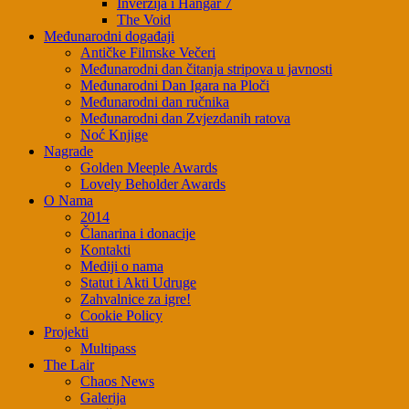
Inverzija i Hangar 7
The Void
Međunarodni događaji
Antičke Filmske Večeri
Međunarodni dan čitanja stripova u javnosti
Međunarodni Dan Igara na Ploči
Međunarodni dan ručnika
Međunarodni dan Zvjezdanih ratova
Noć Knjige
Nagrade
Golden Meeple Awards
Lovely Beholder Awards
O Nama
2014
Članarina i donacije
Kontakti
Mediji o nama
Statut i Akti Udruge
Zahvalnice za igre!
Cookie Policy
Projekti
Multipass
The Lair
Chaos News
Galerija