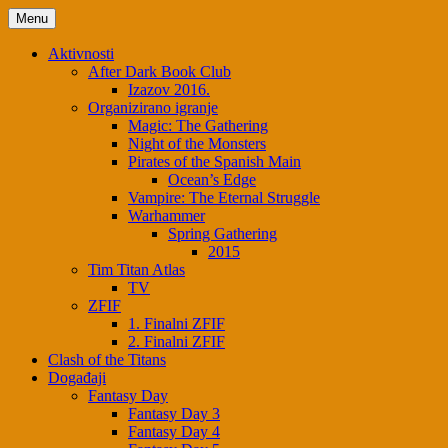
Skip
Menu
to
content
Aktivnosti
After Dark Book Club
Izazov 2016.
Organizirano igranje
Magic: The Gathering
Night of the Monsters
Pirates of the Spanish Main
Ocean’s Edge
Vampire: The Eternal Struggle
Warhammer
Spring Gathering
2015
Tim Titan Atlas
TV
ZFIF
1. Finalni ZFIF
2. Finalni ZFIF
Clash of the Titans
Događaji
Fantasy Day
Fantasy Day 3
Fantasy Day 4