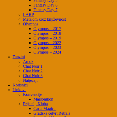
Fantasy Day 5
Fantasy Day 6
Fantasy Day 7
LARP
Metalom kroz književnost
Olympos
Olympos – 2017
Olympos – 2018
Olympos – 2019
Olympos – 2022
Olympos – 2023
Olympos – 2024
Fanzini
Amok
Chat Noir 1
Chat Noir 2
Chat Noir 3
Natječaji
Korisnici
Linkovi
Konvencije
Marsonikon
Prijatelji Kluba
Carta Magica
Gradska četvrt Retfala