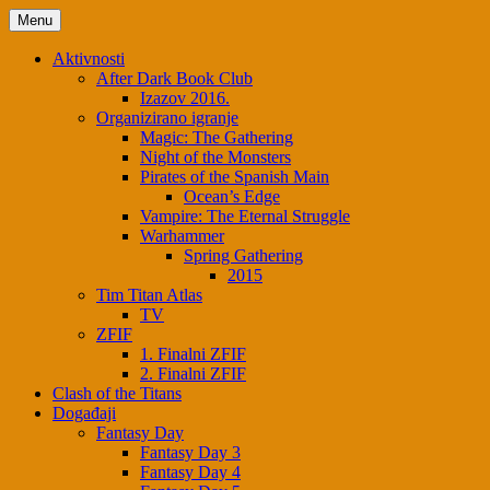
Menu
Aktivnosti
After Dark Book Club
Izazov 2016.
Organizirano igranje
Magic: The Gathering
Night of the Monsters
Pirates of the Spanish Main
Ocean’s Edge
Vampire: The Eternal Struggle
Warhammer
Spring Gathering
2015
Tim Titan Atlas
TV
ZFIF
1. Finalni ZFIF
2. Finalni ZFIF
Clash of the Titans
Događaji
Fantasy Day
Fantasy Day 3
Fantasy Day 4