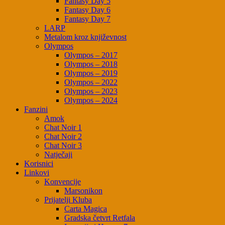
Fantasy Day 5
Fantasy Day 6
Fantasy Day 7
LARP
Metalom kroz književnost
Olympos
Olympos – 2017
Olympos – 2018
Olympos – 2019
Olympos – 2022
Olympos – 2023
Olympos – 2024
Fanzini
Amok
Chat Noir 1
Chat Noir 2
Chat Noir 3
Natječaji
Korisnici
Linkovi
Konvencije
Marsonikon
Prijatelji Kluba
Carta Magica
Gradska četvrt Retfala