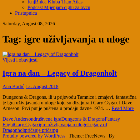
Knjižnica Kluba Titan Atlas
Podcast Mijenjam ciglu za ovcu
Pristupnica
Saturday, August 08, 2026
Tag:
igre uživljavanja u uloge
Vijesti i obavijesti
Igra na dan – Legacy of Dragonholt
Ana Bortić
12. August 2018
Dungeons & Dragons, ili u prijevodu Tamnice i zmajevi, fantastična
je igra uživljavanja u uloge koju su dizajnirali Gary Gygax i Dave
Arneson. Prvi put je puštena u prodaju davne 1974. …
Read More
Dave Anderson
društvena igra
Dungeons & Dragons
Fantasy
Flight
Gary Gygax
igre uživljavanja u uloge
Legacy of
Dragonholt
pričanje priča
rpg
Proudly powered by WordPress
|
Theme: FreeNews
|
By