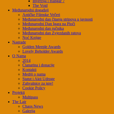
Inverzija i Hangar 7
The Void
Međunarodni događaji
Antičke Filmske Večeri
Međunarodni dan čitanja stripova u javnosti
Međunarodni Dan Igara na Ploči
Međunarodni dan ručnika
Međunarodni dan Zvjezdanih ratova
Noć Knjige
Nagrade
Golden Meeple Awards
Lovely Beholder Awards
O Nama
2014
Članarina i donacije
Kontakti
Mediji o nama
Statut i Akti Udruge
Zahvalnice za igre!
Cookie Policy
Projekti
Multipass
The Lair
Chaos News
Galerija