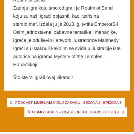
Zadnja igra koju smo odigrali je Realm of Sand
koju su naši igrači objasnili kao „tetris na
steroidima“. Izdala ju je 2018. g. tvrtka EmperorS4.
Osim jednostavne, zabavne tematike i mehanike,
igrače je oduševio i artwork ilustratorice Maisherly.
Igrači su istaknuli kako im se sviđaju ilustracije iste
autorice na igrama Mystery of the Temples i
Hanamikoji.
Što ste Vi igrali ovaj vikend?
Post
PODCAST: MIJENJAM CIGLU ZA OVCU | SEZONA 2 | EPIZODA 3
navigation
ŠTO SMO IGRALI? – CLASH OF THE TITANS 29.3.2019