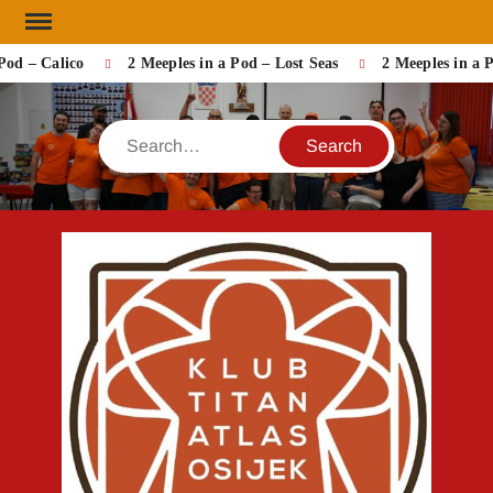
Skip
to
od – Calico
2 Meeples in a Pod – Lost Seas
2 Meeples in a P
content
Search