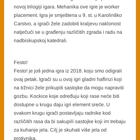
novoj trilogiji igara. Mehanika ove igre je worker
placement. Igra je smještena u 9. st. u Karolinško
Carstvo, a igrači žele zadobiti kraljevu naklonost
natječući se u građenju različitih zgrada i radu na
nadbiskupskoj katedrali.
Festo!
Festo! je još jedna igra iz 2018. koju smo odigrali
ovaj petak. Igrači su u ovoj igri gladni haflinzi koji
na tržnici žele prikupiti sastojke da mogu napraviti
gozbu. Kockice koje određuju koji rase neće biti
dostupne u krugu daju igri element sreće. U
svakom krugu igrači postavljaju radnike kod
različitih rasa da bi sakupili sastojke koji im trebaju
za kuhanje jela. Cilj je skuhati više jela od
protivnika.