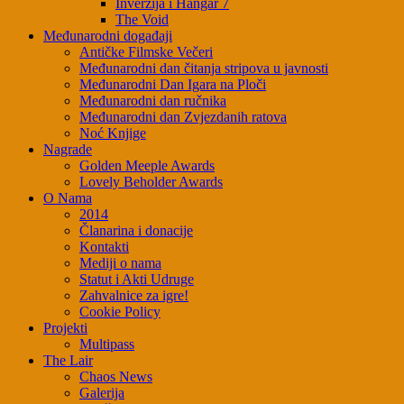
Inverzija i Hangar 7
The Void
Međunarodni događaji
Antičke Filmske Večeri
Međunarodni dan čitanja stripova u javnosti
Međunarodni Dan Igara na Ploči
Međunarodni dan ručnika
Međunarodni dan Zvjezdanih ratova
Noć Knjige
Nagrade
Golden Meeple Awards
Lovely Beholder Awards
O Nama
2014
Članarina i donacije
Kontakti
Mediji o nama
Statut i Akti Udruge
Zahvalnice za igre!
Cookie Policy
Projekti
Multipass
The Lair
Chaos News
Galerija