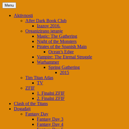
Menu
Aktivnosti
After Dark Book Club
Izazov 2016.
Organizirano igranje
Magic: The Gathering
Night of the Monsters
Pirates of the Spanish Main
Ocean’s Edge
Vampire: The Eternal Struggle
Warhammer
Spring Gathering
2015
Tim Titan Atlas
TV
ZFIF
1. Finalni ZFIF
2. Finalni ZFIF
Clash of the Titans
Događaji
Fantasy Day
Fantasy Day 3
Fantasy Day 4