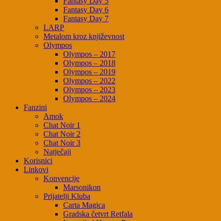
Fantasy Day 5
Fantasy Day 6
Fantasy Day 7
LARP
Metalom kroz književnost
Olympos
Olympos – 2017
Olympos – 2018
Olympos – 2019
Olympos – 2022
Olympos – 2023
Olympos – 2024
Fanzini
Amok
Chat Noir 1
Chat Noir 2
Chat Noir 3
Natječaji
Korisnici
Linkovi
Konvencije
Marsonikon
Prijatelji Kluba
Carta Magica
Gradska četvrt Retfala