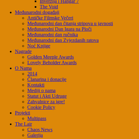
Inverzija i Hangar 7
The Void
Međunarodni događaji
Antičke Filmske Večeri
Međunarodni dan čitanja stripova u javnosti
Međunarodni Dan Igara na Ploči
Međunarodni dan ručnika
Međunarodni dan Zvjezdanih ratova
Noć Knjige
Nagrade
Golden Meeple Awards
Lovely Beholder Awards
O Nama
2014
Članarina i donacije
Kontakti
Mediji o nama
Statut i Akti Udruge
Zahvalnice za igre!
Cookie Policy
Projekti
Multipass
The Lair
Chaos News
Galerija