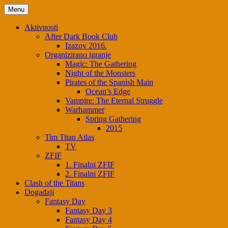
Skip
Menu
to
content
Aktivnosti
After Dark Book Club
Izazov 2016.
Organizirano igranje
Magic: The Gathering
Night of the Monsters
Pirates of the Spanish Main
Ocean’s Edge
Vampire: The Eternal Struggle
Warhammer
Spring Gathering
2015
Tim Titan Atlas
TV
ZFIF
1. Finalni ZFIF
2. Finalni ZFIF
Clash of the Titans
Događaji
Fantasy Day
Fantasy Day 3
Fantasy Day 4