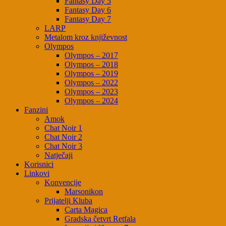
Fantasy Day 5
Fantasy Day 6
Fantasy Day 7
LARP
Metalom kroz književnost
Olympos
Olympos – 2017
Olympos – 2018
Olympos – 2019
Olympos – 2022
Olympos – 2023
Olympos – 2024
Fanzini
Amok
Chat Noir 1
Chat Noir 2
Chat Noir 3
Natječaji
Korisnici
Linkovi
Konvencije
Marsonikon
Prijatelji Kluba
Carta Magica
Gradska četvrt Retfala