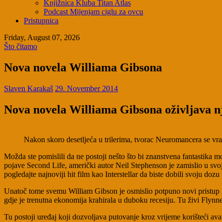
Knjižnica Kluba Titan Atlas
Podcast Mijenjam ciglu za ovcu
Pristupnica
Friday, August 07, 2026
Što čitamo
Nova novela Williama Gibsona
Slaven Karakaš
29. November 2014
Nova novela Williama Gibsona oživljava n
Nakon skoro desetljeća u trilerima, tvorac Neuromancera se vr
Možda ste pomislili da ne postoji nešto što bi znanstvena fantastika m
pojave Second Life, američki autor Neil Stephenson je zamislio u svojo
pogledajte najnoviji hit film kao Interstellar da biste dobili svoju doz
Unatoč tome svemu William Gibson je osmislio potpuno novi pristup i s
gdje je trenutna ekonomija krahirala u duboku recesiju. Tu živi Flynne 
Tu postoji uređaj koji dozvoljava putovanje kroz vrijeme korišteći avata