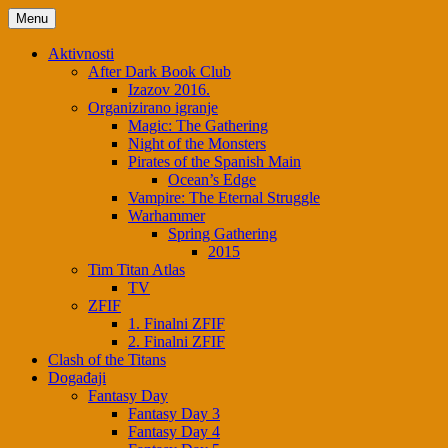
Menu
Aktivnosti
After Dark Book Club
Izazov 2016.
Organizirano igranje
Magic: The Gathering
Night of the Monsters
Pirates of the Spanish Main
Ocean’s Edge
Vampire: The Eternal Struggle
Warhammer
Spring Gathering
2015
Tim Titan Atlas
TV
ZFIF
1. Finalni ZFIF
2. Finalni ZFIF
Clash of the Titans
Događaji
Fantasy Day
Fantasy Day 3
Fantasy Day 4