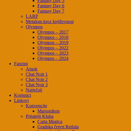
Fantasy Day 5
Fantasy Day 6
Fantasy Day 7
LARP
Metalom kroz književnost
Olympos
Olympos – 2017
Olympos – 2018
Olympos – 2019
Olympos – 2022
Olympos – 2023
Olympos – 2024
Fanzini
Amok
Chat Noir 1
Chat Noir 2
Chat Noir 3
Natječaji
Korisnici
Linkovi
Konvencije
Marsonikon
Prijatelji Kluba
Carta Magica
Gradska četvrt Retfala