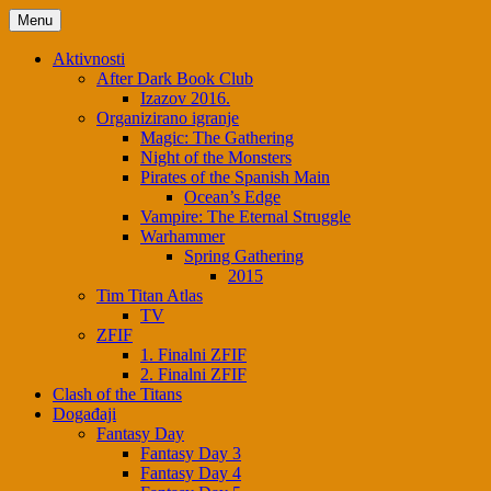
Skip
Menu
to
content
Aktivnosti
After Dark Book Club
Izazov 2016.
Organizirano igranje
Magic: The Gathering
Night of the Monsters
Pirates of the Spanish Main
Ocean’s Edge
Vampire: The Eternal Struggle
Warhammer
Spring Gathering
2015
Tim Titan Atlas
TV
ZFIF
1. Finalni ZFIF
2. Finalni ZFIF
Clash of the Titans
Događaji
Fantasy Day
Fantasy Day 3
Fantasy Day 4