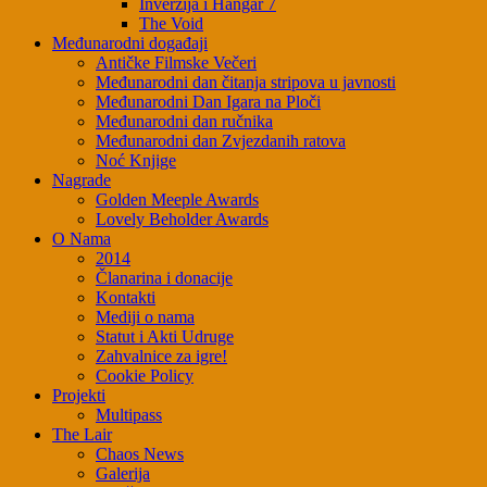
Inverzija i Hangar 7
The Void
Međunarodni događaji
Antičke Filmske Večeri
Međunarodni dan čitanja stripova u javnosti
Međunarodni Dan Igara na Ploči
Međunarodni dan ručnika
Međunarodni dan Zvjezdanih ratova
Noć Knjige
Nagrade
Golden Meeple Awards
Lovely Beholder Awards
O Nama
2014
Članarina i donacije
Kontakti
Mediji o nama
Statut i Akti Udruge
Zahvalnice za igre!
Cookie Policy
Projekti
Multipass
The Lair
Chaos News
Galerija