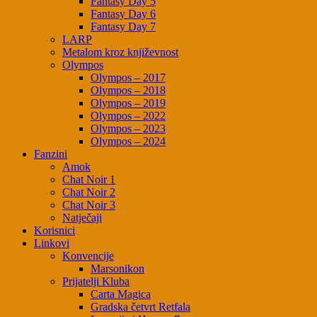
Fantasy Day 5
Fantasy Day 6
Fantasy Day 7
LARP
Metalom kroz književnost
Olympos
Olympos – 2017
Olympos – 2018
Olympos – 2019
Olympos – 2022
Olympos – 2023
Olympos – 2024
Fanzini
Amok
Chat Noir 1
Chat Noir 2
Chat Noir 3
Natječaji
Korisnici
Linkovi
Konvencije
Marsonikon
Prijatelji Kluba
Carta Magica
Gradska četvrt Retfala