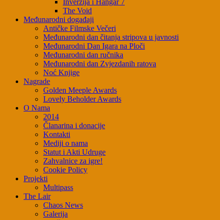
Inverzija i Hangar 7
The Void
Međunarodni događaji
Antičke Filmske Večeri
Međunarodni dan čitanja stripova u javnosti
Međunarodni Dan Igara na Ploči
Međunarodni dan ručnika
Međunarodni dan Zvjezdanih ratova
Noć Knjige
Nagrade
Golden Meeple Awards
Lovely Beholder Awards
O Nama
2014
Članarina i donacije
Kontakti
Mediji o nama
Statut i Akti Udruge
Zahvalnice za igre!
Cookie Policy
Projekti
Multipass
The Lair
Chaos News
Galerija