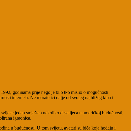
me 1992, godinama prije nego je bilo tko mislio o mogućnosti
osti interneta. Ne morate ići dalje od svojeg najbližeg kina i
 svijeta: jedan smješten nekoliko desetljeća u američkoj budućnosti,
olirana igraonica.
godina u budućnosti. U tom svijetu, avatari su bića koja hodaju i