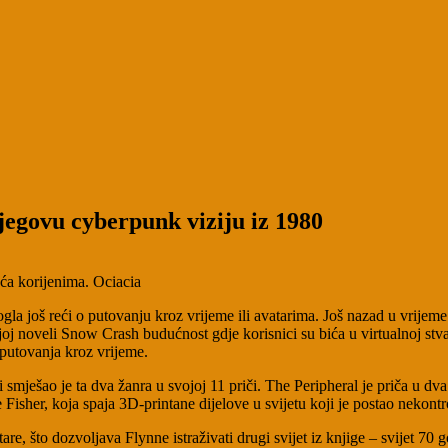
jegovu cyberpunk viziju iz 1980
aća korijenima.
Ociacia
ogla još reći o putovanju kroz vrijeme ili avatarima. Još nazad u vrije
j noveli Snow Crash budućnost gdje korisnici su bića u virtualnoj stvarn
u putovanja kroz vrijeme.
mješao je ta dva žanra u svojoj 11 priči. The Peripheral je priča u dva
Fisher, koja spaja 3D-printane dijelove u svijetu koji je postao nekontr
re, što dozvoljava Flynne istraživati drugi svijet iz knjige – svijet 70 