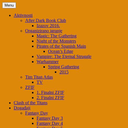
Menu
Aktivnosti
After Dark Book Club
Izazov 2016.
Organizirano igranje
Magic: The Gathering
Night of the Monsters
Pirates of the Spanish Main
Ocean’s Edge
Vampire: The Eternal Struggle
Warhammer
Spring Gathering
2015
Tim Titan Atlas
TV
ZFIF
1. Finalni ZFIF
2. Finalni ZFIF
Clash of the Titans
Događaji
Fantasy Day
Fantasy Day 3
Fantasy Day 4