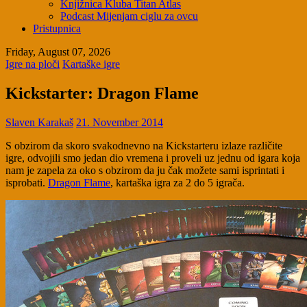
Knjižnica Kluba Titan Atlas
Podcast Mijenjam ciglu za ovcu
Pristupnica
Friday, August 07, 2026
Igre na ploči
Kartaške igre
Kickstarter: Dragon Flame
Slaven Karakaš
21. November 2014
S obzirom da skoro svakodnevno na Kickstarteru izlaze različite
igre, odvojili smo jedan dio vremena i proveli uz jednu od igara koja
nam je zapela za oko s obzirom da ju čak možete sami isprintati i
isprobati.
Dragon Flame
, kartaška igra za 2 do 5 igrača.