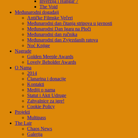
Inverzija i Hangar 7
The Void
Međunarodni događaji
Antičke Filmske Večeri
Međunarodni dan čitanja stripova u javnosti
Međunarodni Dan Igara na Ploči
Međunarodni dan ručnika
Međunarodni dan Zvjezdanih ratova
Noć Knjige
Nagrade
Golden Meeple Awards
Lovely Beholder Awards
O Nama
2014
Članarina i donacije
Kontakti
Mediji o nama
Statut i Akti Udruge
Zahvalnice za igre!
Cookie Policy
Projekti
Multipass
The Lair
Chaos News
Galerija