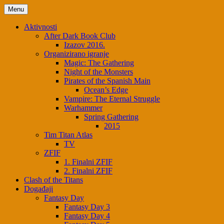
Skip
Menu
to
content
Aktivnosti
After Dark Book Club
Izazov 2016.
Organizirano igranje
Magic: The Gathering
Night of the Monsters
Pirates of the Spanish Main
Ocean’s Edge
Vampire: The Eternal Struggle
Warhammer
Spring Gathering
2015
Tim Titan Atlas
TV
ZFIF
1. Finalni ZFIF
2. Finalni ZFIF
Clash of the Titans
Događaji
Fantasy Day
Fantasy Day 3
Fantasy Day 4