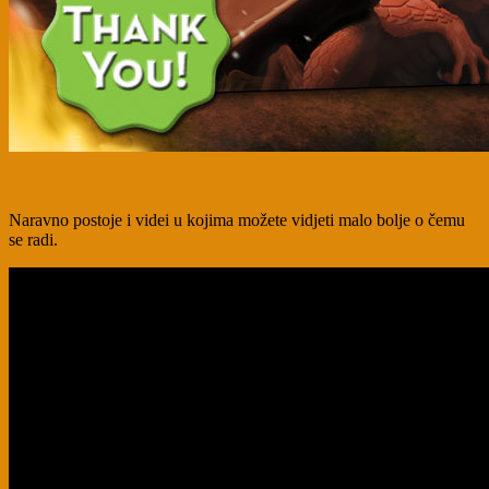
Naravno postoje i videi u kojima možete vidjeti malo bolje o čemu
se radi.