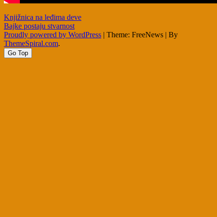
Post
Knjižnica na leđima deve
Bajke postaju stvarnost
navigation
Proudly powered by WordPress
|
Theme: FreeNews
|
By
ThemeSpiral.com
.
Go Top