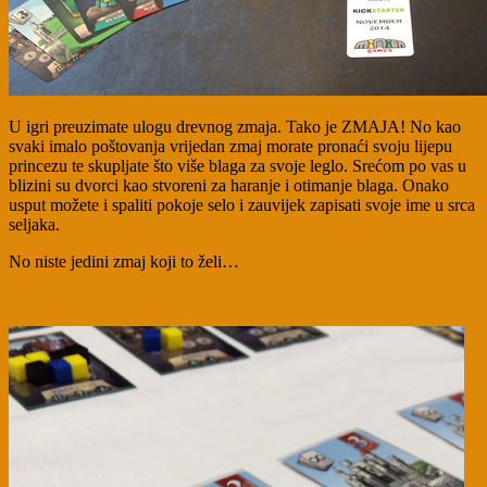
U igri preuzimate ulogu drevnog zmaja. Tako je ZMAJA! No kao
svaki imalo poštovanja vrijedan zmaj morate pronaći svoju lijepu
princezu te skupljate što više blaga za svoje leglo. Srećom po vas u
blizini su dvorci kao stvoreni za haranje i otimanje blaga. Onako
usput možete i spaliti pokoje selo i zauvijek zapisati svoje ime u srca
seljaka.
No niste jedini zmaj koji to želi…