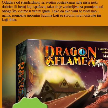
Odudara od standardnog, sa svojim postavkama gdje niste neki
dobrica ili heroj koji spašava, tako da je zanimljiva za promjenu od
onoga što vidimo u većini igara. Tako da ako vam se svidi kao i
nama, pomozite upornim ljudima koji su stvorili igru i ostavite im
koji dolar.