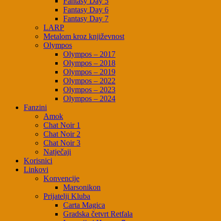
Fantasy Day 5
Fantasy Day 6
Fantasy Day 7
LARP
Metalom kroz književnost
Olympos
Olympos – 2017
Olympos – 2018
Olympos – 2019
Olympos – 2022
Olympos – 2023
Olympos – 2024
Fanzini
Amok
Chat Noir 1
Chat Noir 2
Chat Noir 3
Natječaji
Korisnici
Linkovi
Konvencije
Marsonikon
Prijatelji Kluba
Carta Magica
Gradska četvrt Retfala