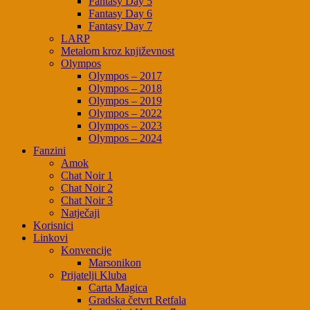
Fantasy Day 5
Fantasy Day 6
Fantasy Day 7
LARP
Metalom kroz književnost
Olympos
Olympos – 2017
Olympos – 2018
Olympos – 2019
Olympos – 2022
Olympos – 2023
Olympos – 2024
Fanzini
Amok
Chat Noir 1
Chat Noir 2
Chat Noir 3
Natječaji
Korisnici
Linkovi
Konvencije
Marsonikon
Prijatelji Kluba
Carta Magica
Gradska četvrt Retfala