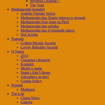
Inverzija i Hangar 7
The Void
Međunarodni događaji
Antičke Filmske Večeri
Međunarodni dan čitanja stripova u javnosti
Međunarodni Dan Igara na Ploči
Međunarodni dan ručnika
Međunarodni dan Zvjezdanih ratova
Noć Knjige
Nagrade
Golden Meeple Awards
Lovely Beholder Awards
O Nama
2014
Članarina i donacije
Kontakti
Mediji o nama
Statut i Akti Udruge
Zahvalnice za igre!
Cookie Policy
Projekti
Multipass
The Lair
Chaos News
Galerija