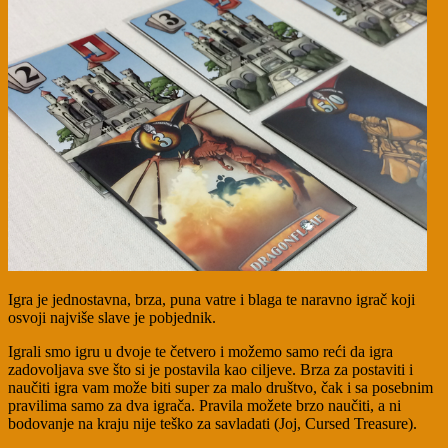
Igra je jednostavna, brza, puna vatre i blaga te naravno igrač koji
osvoji najviše slave je pobjednik.
Igrali smo igru u dvoje te četvero i možemo samo reći da igra
zadovoljava sve što si je postavila kao ciljeve. Brza za postaviti i
naučiti igra vam može biti super za malo društvo, čak i sa posebnim
pravilima samo za dva igrača. Pravila možete brzo naučiti, a ni
bodovanje na kraju nije teško za savladati (Joj, Cursed Treasure).