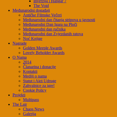
Inverzija i Hangar 7
The Void
Međunarodni događaji
Antičke Filmske Večeri
Međunarodni dan čitanja stripova u javnosti
Međunarodni Dan Igara na Ploči
Međunarodni dan ručnika
Međunarodni dan Zvjezdanih ratova
Noć Knjige
Nagrade
Golden Meeple Awards
Lovely Beholder Awards
O Nama
2014
Članarina i donacije
Kontakti
Mediji o nama
Statut i Akti Udruge
Zahvalnice za igre!
Cookie Policy
Projekti
Multipass
The Lair
Chaos News
Galerija