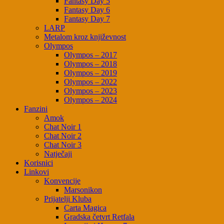
Fantasy Day 5
Fantasy Day 6
Fantasy Day 7
LARP
Metalom kroz književnost
Olympos
Olympos – 2017
Olympos – 2018
Olympos – 2019
Olympos – 2022
Olympos – 2023
Olympos – 2024
Fanzini
Amok
Chat Noir 1
Chat Noir 2
Chat Noir 3
Natječaji
Korisnici
Linkovi
Konvencije
Marsonikon
Prijatelji Kluba
Carta Magica
Gradska četvrt Retfala