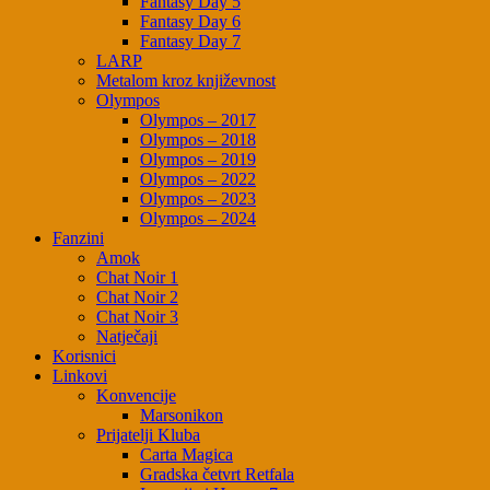
Fantasy Day 5
Fantasy Day 6
Fantasy Day 7
LARP
Metalom kroz književnost
Olympos
Olympos – 2017
Olympos – 2018
Olympos – 2019
Olympos – 2022
Olympos – 2023
Olympos – 2024
Fanzini
Amok
Chat Noir 1
Chat Noir 2
Chat Noir 3
Natječaji
Korisnici
Linkovi
Konvencije
Marsonikon
Prijatelji Kluba
Carta Magica
Gradska četvrt Retfala