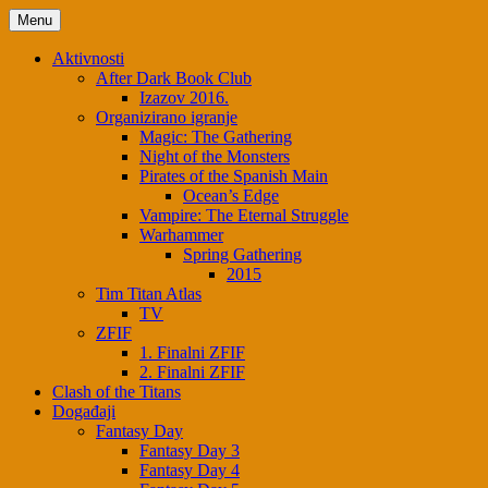
Skip
Menu
to
content
Aktivnosti
After Dark Book Club
Izazov 2016.
Organizirano igranje
Magic: The Gathering
Night of the Monsters
Pirates of the Spanish Main
Ocean’s Edge
Vampire: The Eternal Struggle
Warhammer
Spring Gathering
2015
Tim Titan Atlas
TV
ZFIF
1. Finalni ZFIF
2. Finalni ZFIF
Clash of the Titans
Događaji
Fantasy Day
Fantasy Day 3
Fantasy Day 4