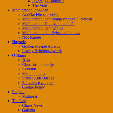
Inverzija i Hangar 7
The Void
Međunarodni događaji
Antičke Filmske Večeri
Međunarodni dan čitanja stripova u javnosti
Međunarodni Dan Igara na Ploči
Međunarodni dan ručnika
Međunarodni dan Zvjezdanih ratova
Noć Knjige
Nagrade
Golden Meeple Awards
Lovely Beholder Awards
O Nama
2014
Članarina i donacije
Kontakti
Mediji o nama
Statut i Akti Udruge
Zahvalnice za igre!
Cookie Policy
Projekti
Multipass
The Lair
Chaos News
Galerija