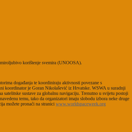
a miroljubivo korištenje svemira (UNOOSA).
atorima događanja te koordiniraju aktivnosti povezane s
alni koordinator je Goran Nikolašević iz Hrvatske. WSWA u suradnji
atelitske sustave za globalnu navigaciju. Trenutno u svijetu postoji
a navedenu temu, tako da organizatori imaju slobodu izbora neke druge
ija možete pronaći na stranici
www.worldspaceweek.org