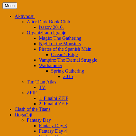
Menu
Aktivnosti
After Dark Book Club
Izazov 2016.
Organizirano igranje
Magic: The Gathering
Night of the Monsters
Pirates of the Spanish Main
Ocean’s Edge
Vampire: The Eternal Struggle
Warhammer
Spring Gathering
2015
Tim Titan Atlas
TV
ZFIF
1. Finalni ZFIF
2. Finalni ZFIF
Clash of the Titans
Događaji
Fantasy Day
Fantasy Day 3
Fantasy Day 4