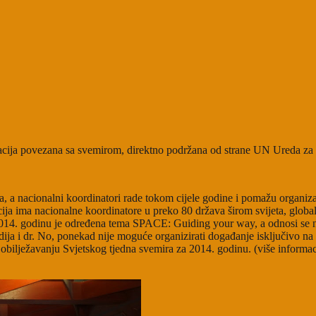
zacija povezana sa svemirom, direktno podržana od strane UN Ureda z
da, a nacionalni koordinatori rade tokom cijele godine i pomažu organiz
ja ima nacionalne koordinatore u preko 80 država širom svijeta, glob
14. godinu je određena tema SPACE: Guiding your way, a odnosi se na s
dija i dr. No, ponekad nije moguće organizirati događanje isključivo n
obilježavanju Svjetskog tjedna svemira za 2014. godinu. (više informac