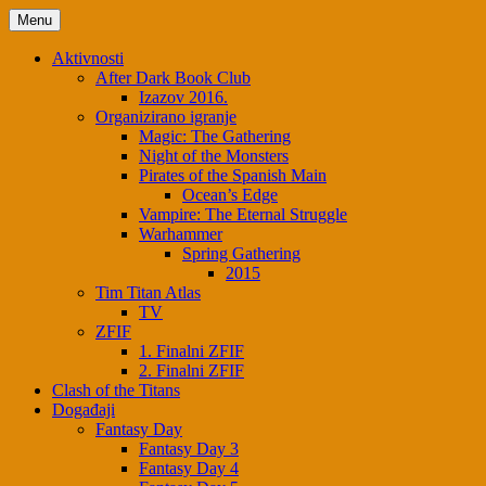
Menu
Aktivnosti
After Dark Book Club
Izazov 2016.
Organizirano igranje
Magic: The Gathering
Night of the Monsters
Pirates of the Spanish Main
Ocean’s Edge
Vampire: The Eternal Struggle
Warhammer
Spring Gathering
2015
Tim Titan Atlas
TV
ZFIF
1. Finalni ZFIF
2. Finalni ZFIF
Clash of the Titans
Događaji
Fantasy Day
Fantasy Day 3
Fantasy Day 4