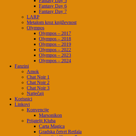
Fantasy Day 5
Fantasy Day 6
Fantasy Day 7
LARP
Metalom kroz književnost
Olympos
Olympos – 2017
Olympos – 2018
Olympos – 2019
Olympos – 2022
Olympos – 2023
Olympos – 2024
Fanzini
Amok
Chat Noir 1
Chat Noir 2
Chat Noir 3
Natječaji
Korisnici
Linkovi
Konvencije
Marsonikon
Prijatelji Kluba
Carta Magica
Gradska četvrt Retfala