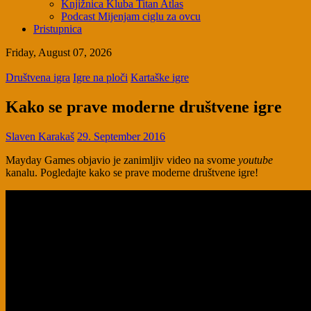
Knjižnica Kluba Titan Atlas
Podcast Mijenjam ciglu za ovcu
Pristupnica
Friday, August 07, 2026
Društvena igra
Igre na ploči
Kartaške igre
Kako se prave moderne društvene igre
Slaven Karakaš
29. September 2016
Mayday Games objavio je zanimljiv video na svome
youtube
kanalu. Pogledajte kako se prave moderne društvene igre!