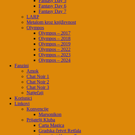
Fantasy Day 5
Fantasy Day 6
Fantasy Day 7
LARP
Metalom kroz književnost
Olympos
Olympos – 2017
Olympos – 2018
Olympos – 2019
Olympos – 2022
Olympos – 2023
Olympos – 2024
Fanzini
Amok
Chat Noir 1
Chat Noir 2
Chat Noir 3
Natječaji
Korisnici
Linkovi
Konvencije
Marsonikon
Prijatelji Kluba
Carta Magica
Gradska četvrt Retfala