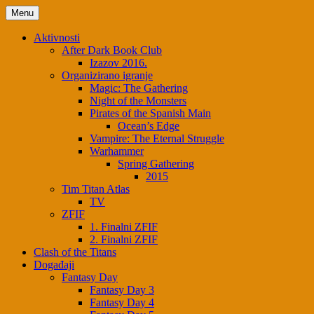
Skip
Menu
to
content
Aktivnosti
After Dark Book Club
Izazov 2016.
Organizirano igranje
Magic: The Gathering
Night of the Monsters
Pirates of the Spanish Main
Ocean’s Edge
Vampire: The Eternal Struggle
Warhammer
Spring Gathering
2015
Tim Titan Atlas
TV
ZFIF
1. Finalni ZFIF
2. Finalni ZFIF
Clash of the Titans
Događaji
Fantasy Day
Fantasy Day 3
Fantasy Day 4