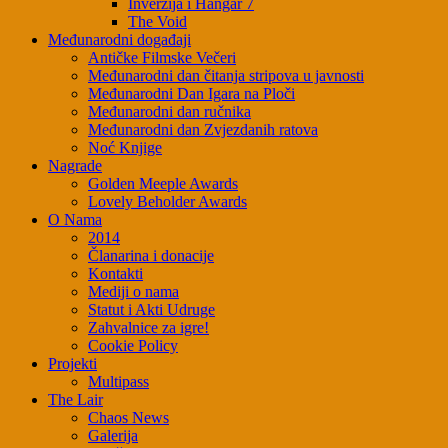
Inverzija i Hangar 7
The Void
Međunarodni događaji
Antičke Filmske Večeri
Međunarodni dan čitanja stripova u javnosti
Međunarodni Dan Igara na Ploči
Međunarodni dan ručnika
Međunarodni dan Zvjezdanih ratova
Noć Knjige
Nagrade
Golden Meeple Awards
Lovely Beholder Awards
O Nama
2014
Članarina i donacije
Kontakti
Mediji o nama
Statut i Akti Udruge
Zahvalnice za igre!
Cookie Policy
Projekti
Multipass
The Lair
Chaos News
Galerija