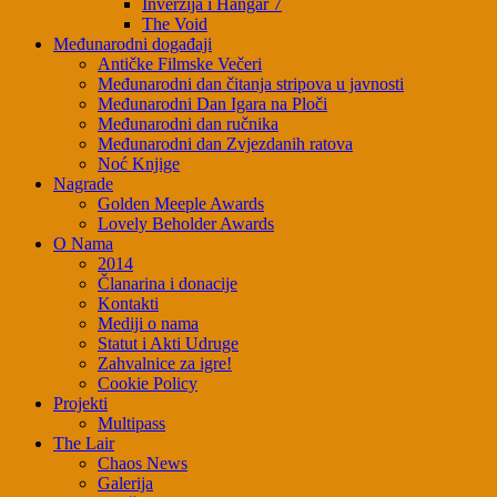
Inverzija i Hangar 7
The Void
Međunarodni događaji
Antičke Filmske Večeri
Međunarodni dan čitanja stripova u javnosti
Međunarodni Dan Igara na Ploči
Međunarodni dan ručnika
Međunarodni dan Zvjezdanih ratova
Noć Knjige
Nagrade
Golden Meeple Awards
Lovely Beholder Awards
O Nama
2014
Članarina i donacije
Kontakti
Mediji o nama
Statut i Akti Udruge
Zahvalnice za igre!
Cookie Policy
Projekti
Multipass
The Lair
Chaos News
Galerija