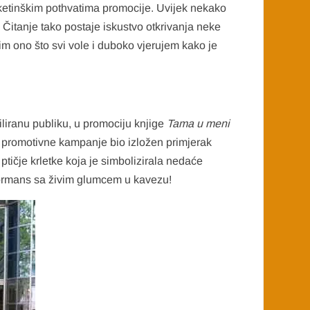
ketinškim pothvatima promocije. Uvijek nekako
Čitanje tako postaje iskustvo otkrivanja neke
olim ono što svi vole i duboko vjerujem kako je
iliranu publiku, u promociju knjige
Tama u meni
io promotivne kampanje bio izložen primjerak
ptičje krletke koja je simbolizirala nedaće
formans sa živim glumcem u kavezu!