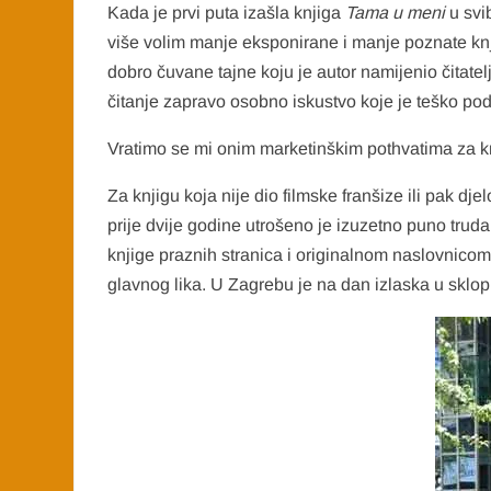
Kada je prvi puta izašla knjiga
Tama u meni
u svi
više volim manje eksponirane i manje poznate knj
dobro čuvane tajne koju je autor namijenio čitatelj
čitanje zapravo osobno iskustvo koje je teško podije
Vratimo se mi onim marketinškim pothvatima za k
Za knjigu koja nije dio filmske franšize ili pak d
prije dvije godine utrošeno je izuzetno puno trud
knjige praznih stranica i originalnom naslovnicom.
glavnog lika. U Zagrebu je na dan izlaska u skl