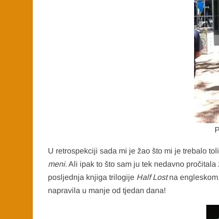
P
U retrospekciji sada mi je žao što mi je trebalo t
meni
. Ali ipak to što sam ju tek nedavno pročita
posljednja knjiga trilogije
Half Lost
na engleskom. 
napravila u manje od tjedan dana!