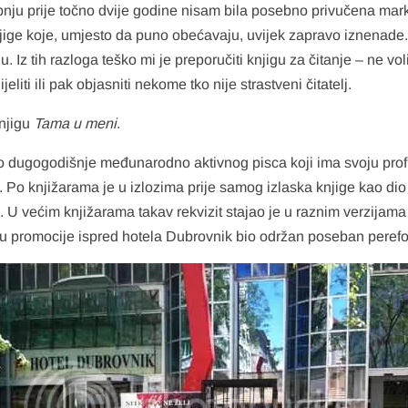
bnju prije točno dvije godine nisam bila posebno privučena mar
ige koje, umjesto da puno obećavaju, uvijek zapravo iznenade. 
u. Iz tih razloga teško mi je preporučiti knjigu za čitanje – ne v
liti ili pak objasniti nekome tko nije strastveni čitatelj.
njigu
Tama u meni
.
jelo dugogodišnje međunarodno aktivnog pisca koji ima svoju prof
a. Po knjižarama je u izlozima prije samog izlaska knjige kao d
 U većim knjižarama takav rekvizit stajao je u raznim verzijama 
opu promocije ispred hotela Dubrovnik bio održan poseban pere