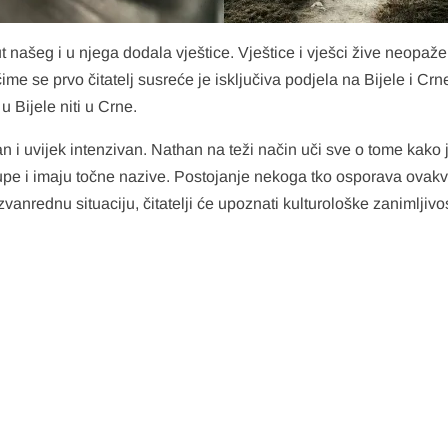
oput našeg i u njega dodala vještice. Vještice i vješci žive ne
čime se prvo čitatelj susreće je isključiva podjela na Bijele i Crne
u Bijele niti u Crne.
 i uvijek intenzivan. Nathan na teži način uči sve o tome kako je
upe i imaju točne nazive. Postojanje nekoga tko osporava ovakve
vanrednu situaciju, čitatelji će upoznati kulturološke zanimljivo