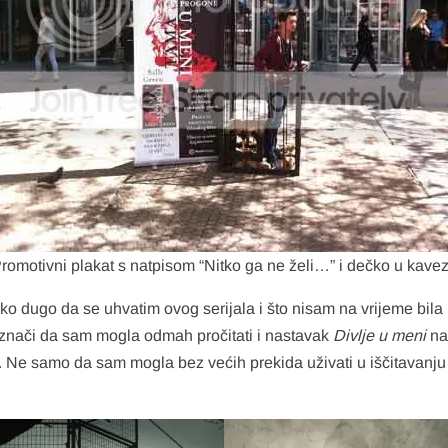
romotivni plakat s natpisom “Nitko ga ne želi…” i dečko u kave
oliko dugo da se uhvatim ovog serijala i što nisam na vrijeme bi
la znači da sam mogla odmah pročitati i nastavak
Divlje u meni
na 
Ne samo da sam mogla bez većih prekida uživati u iščitavanju k