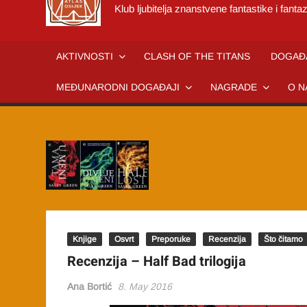
Klub ljubitelja znanstvene fantastike i fantaz
AKTIVNOSTI
CLASH OF THE TITANS
DOGAĐ
MEĐUNARODNI DOGAĐAJI
NAGRADE
O N
Knjige
Osvrt
Preporuke
Recenzija
Što čitamo
Recenzija – Half Bad trilogija
Ana Bortić
8. May 2016