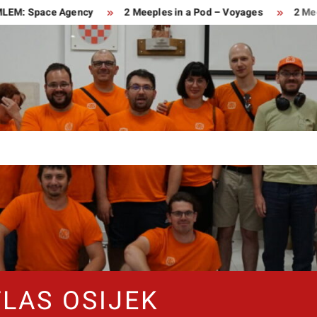
ce Agency
2 Meeples in a Pod – Voyages
2 Meeples in a 
TLAS OSIJEK