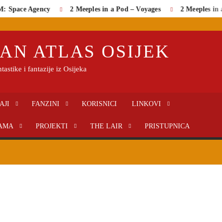
 Space Agency
2 Meeples in a Pod – Voyages
2 Meeples in a
AN ATLAS OSIJEK
tastike i fantazije iz Osijeka
AJI
FANZINI
KORISNICI
LINKOVI
AMA
PROJEKTI
THE LAIR
PRISTUPNICA