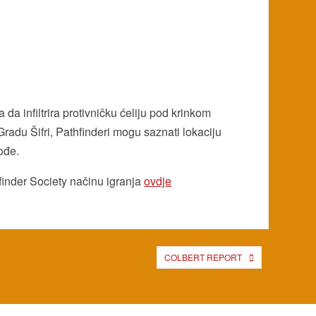
da infiltrira protivničku ćeliju pod krinkom
adu Šifri, Pathfinderi mogu saznati lokaciju
ođe.
finder Society načinu igranja
ovdje
COLBERT REPORT