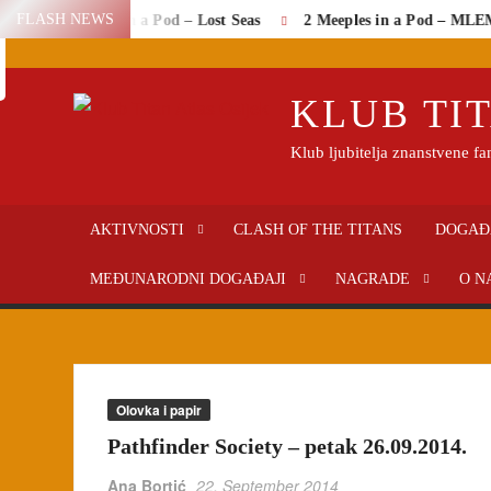
Skip
FLASH NEWS
2 Meeples in a Pod – Lost Seas
2 Meeples in a Pod – MLEM:
Search
to
content
KLUB TIT
Klub ljubitelja znanstvene fan
AKTIVNOSTI
CLASH OF THE TITANS
DOGAĐ
MEĐUNARODNI DOGAĐAJI
NAGRADE
O N
Olovka i papir
Pathfinder Society – petak 26.09.2014.
Ana Bortić
22. September 2014