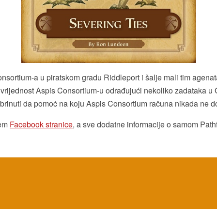
nsortium-a u piratskom gradu Riddleport i šalje mali tim agenata 
rijednost Aspis Consortium-u odrađujući nekoliko zadataka u Gr
brinuti da pomoć na koju Aspis Consortium računa nikada ne d
tem
Facebook stranice
, a sve dodatne informacije o samom Path