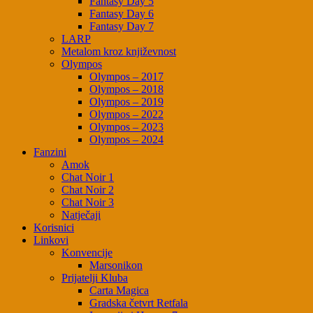
Fantasy Day 5
Fantasy Day 6
Fantasy Day 7
LARP
Metalom kroz književnost
Olympos
Olympos – 2017
Olympos – 2018
Olympos – 2019
Olympos – 2022
Olympos – 2023
Olympos – 2024
Fanzini
Amok
Chat Noir 1
Chat Noir 2
Chat Noir 3
Natječaji
Korisnici
Linkovi
Konvencije
Marsonikon
Prijatelji Kluba
Carta Magica
Gradska četvrt Retfala