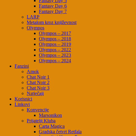
Fantasy Day 5
Fantasy Day 6
Fantasy Day 7
LARP
Metalom kroz književnost
Olympos
Olympos – 2017
Olympos – 2018
Olympos – 2019
Olympos – 2022
Olympos – 2023
Olympos – 2024
Fanzini
Amok
Chat Noir 1
Chat Noir 2
Chat Noir 3
Natječaji
Korisnici
Linkovi
Konvencije
Marsonikon
Prijatelji Kluba
Carta Magica
Gradska četvrt Retfala