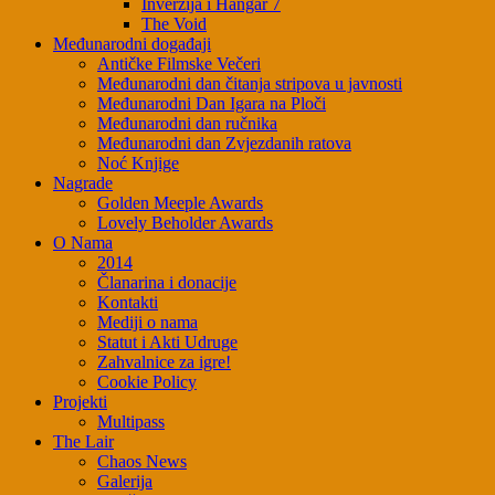
Inverzija i Hangar 7
The Void
Međunarodni događaji
Antičke Filmske Večeri
Međunarodni dan čitanja stripova u javnosti
Međunarodni Dan Igara na Ploči
Međunarodni dan ručnika
Međunarodni dan Zvjezdanih ratova
Noć Knjige
Nagrade
Golden Meeple Awards
Lovely Beholder Awards
O Nama
2014
Članarina i donacije
Kontakti
Mediji o nama
Statut i Akti Udruge
Zahvalnice za igre!
Cookie Policy
Projekti
Multipass
The Lair
Chaos News
Galerija