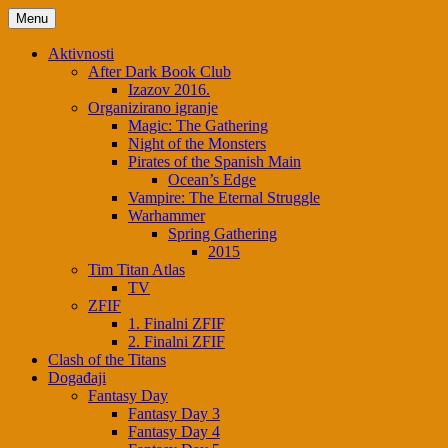
Menu
Aktivnosti
After Dark Book Club
Izazov 2016.
Organizirano igranje
Magic: The Gathering
Night of the Monsters
Pirates of the Spanish Main
Ocean’s Edge
Vampire: The Eternal Struggle
Warhammer
Spring Gathering
2015
Tim Titan Atlas
TV
ZFIF
1. Finalni ZFIF
2. Finalni ZFIF
Clash of the Titans
Događaji
Fantasy Day
Fantasy Day 3
Fantasy Day 4