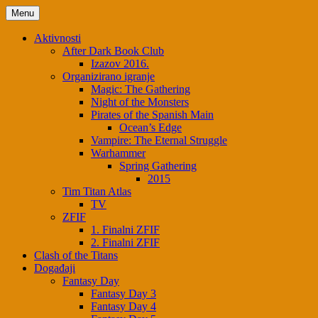
Skip
Menu
to
content
Aktivnosti
After Dark Book Club
Izazov 2016.
Organizirano igranje
Magic: The Gathering
Night of the Monsters
Pirates of the Spanish Main
Ocean’s Edge
Vampire: The Eternal Struggle
Warhammer
Spring Gathering
2015
Tim Titan Atlas
TV
ZFIF
1. Finalni ZFIF
2. Finalni ZFIF
Clash of the Titans
Događaji
Fantasy Day
Fantasy Day 3
Fantasy Day 4