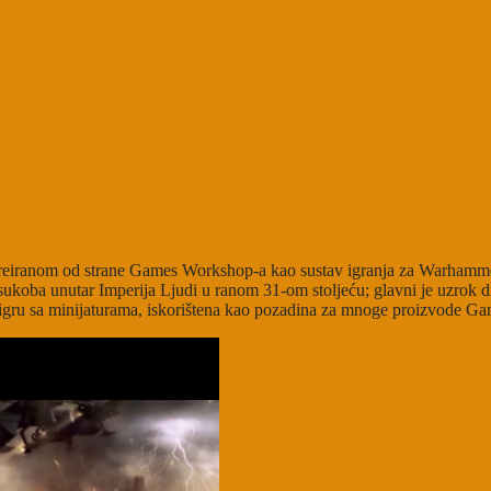
kreiranom od strane Games Workshop-a kao sustav igranja za Warhammer 
oko sukoba unutar Imperija Ljudi u ranom 31-om stoljeću; glavni je uzro
u igru sa minijaturama, iskorištena kao pozadina za mnoge proizvode 