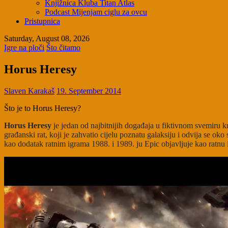
Knjižnica Kluba Titan Atlas
Podcast Mijenjam ciglu za ovcu
Pristupnica
Saturday, August 08, 2026
Igre na ploči
Što čitamo
Horus Heresy
Slaven Karakaš
19. September 2014
Što je to Horus Heresy?
Horus Heresy
je jedan od najbitnijih događaja u fiktivnom svemiru 
građanski rat, koji je zahvatio cijelu poznatu galaksiju i odvija se 
kao dodatak ratnim igrama 1988. i 1989. ju Epic objavljuje kao ratn