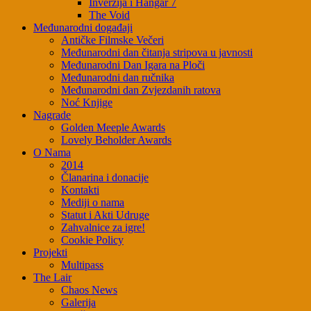
Inverzija i Hangar 7
The Void
Međunarodni događaji
Antičke Filmske Večeri
Međunarodni dan čitanja stripova u javnosti
Međunarodni Dan Igara na Ploči
Međunarodni dan ručnika
Međunarodni dan Zvjezdanih ratova
Noć Knjige
Nagrade
Golden Meeple Awards
Lovely Beholder Awards
O Nama
2014
Članarina i donacije
Kontakti
Mediji o nama
Statut i Akti Udruge
Zahvalnice za igre!
Cookie Policy
Projekti
Multipass
The Lair
Chaos News
Galerija