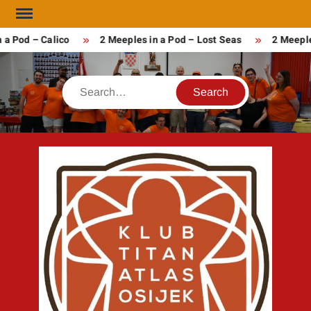
Skip
to
 a Pod – Calico
2 Meeples in a Pod – Lost Seas
2 Meeple
content
Search