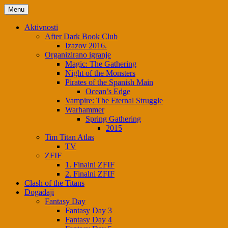
Menu
Aktivnosti
After Dark Book Club
Izazov 2016.
Organizirano igranje
Magic: The Gathering
Night of the Monsters
Pirates of the Spanish Main
Ocean’s Edge
Vampire: The Eternal Struggle
Warhammer
Spring Gathering
2015
Tim Titan Atlas
TV
ZFIF
1. Finalni ZFIF
2. Finalni ZFIF
Clash of the Titans
Događaji
Fantasy Day
Fantasy Day 3
Fantasy Day 4