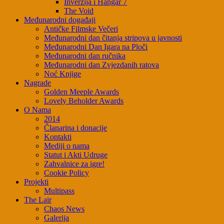
Inverzija i Hangar 7
The Void
Međunarodni događaji
Antičke Filmske Večeri
Međunarodni dan čitanja stripova u javnosti
Međunarodni Dan Igara na Ploči
Međunarodni dan ručnika
Međunarodni dan Zvjezdanih ratova
Noć Knjige
Nagrade
Golden Meeple Awards
Lovely Beholder Awards
O Nama
2014
Članarina i donacije
Kontakti
Mediji o nama
Statut i Akti Udruge
Zahvalnice za igre!
Cookie Policy
Projekti
Multipass
The Lair
Chaos News
Galerija