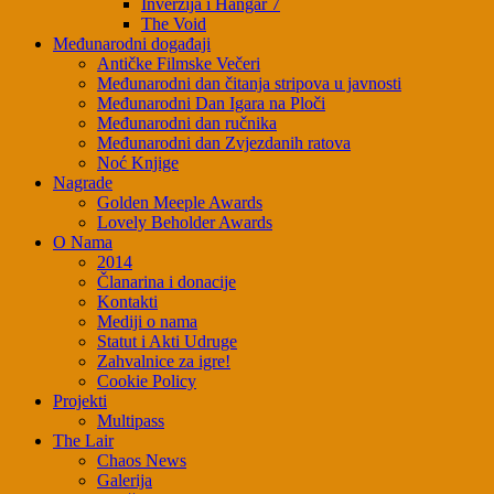
Inverzija i Hangar 7
The Void
Međunarodni događaji
Antičke Filmske Večeri
Međunarodni dan čitanja stripova u javnosti
Međunarodni Dan Igara na Ploči
Međunarodni dan ručnika
Međunarodni dan Zvjezdanih ratova
Noć Knjige
Nagrade
Golden Meeple Awards
Lovely Beholder Awards
O Nama
2014
Članarina i donacije
Kontakti
Mediji o nama
Statut i Akti Udruge
Zahvalnice za igre!
Cookie Policy
Projekti
Multipass
The Lair
Chaos News
Galerija