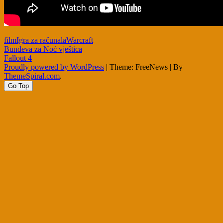
film
Igra za računala
Warcraft
Post
Bundeva za Noć vještica
Fallout 4
navigation
Proudly powered by WordPress
|
Theme: FreeNews
|
By
ThemeSpiral.com
.
Go Top