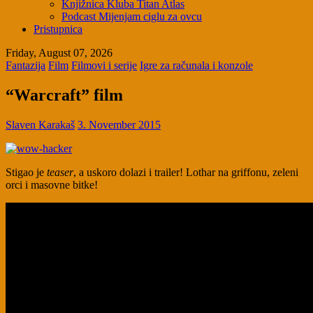
Knjižnica Kluba Titan Atlas
Podcast Mijenjam ciglu za ovcu
Pristupnica
Friday, August 07, 2026
Fantazija
Film
Filmovi i serije
Igre za računala i konzole
“Warcraft” film
Slaven Karakaš
3. November 2015
Stigao je
teaser
, a uskoro dolazi i trailer! Lothar na griffonu, zeleni
orci i masovne bitke!