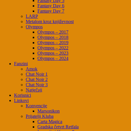
Fantasy Day 5
Fantasy Day 6
Fantasy Day 7
LARP
Metalom kroz književnost
Olympos
Olympos – 2017
Olympos – 2018
Olympos – 2019
Olympos – 2022
Olympos – 2023
Olympos – 2024
Fanzini
Amok
Chat Noir 1
Chat Noir 2
Chat Noir 3
Natječaji
Korisnici
Linkovi
Konvencije
Marsonikon
Prijatelji Kluba
Carta Magica
Gradska četvrt Retfala