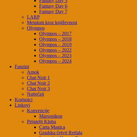
Fantasy Day 5
Fantasy Day 6
Fantasy Day 7
LARP
Metalom kroz književnost
Olympos
Olympos – 2017
Olympos – 2018
Olympos – 2019
Olympos – 2022
Olympos – 2023
Olympos – 2024
Fanzini
Amok
Chat Noir 1
Chat Noir 2
Chat Noir 3
Natječaji
Korisnici
Linkovi
Konvencije
Marsonikon
Prijatelji Kluba
Carta Magica
Gradska četvrt Retfala