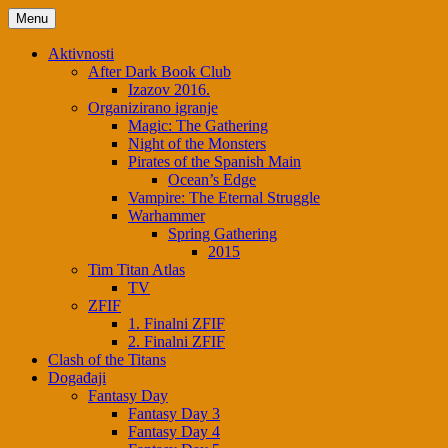
Skip
Menu
to
content
Aktivnosti
After Dark Book Club
Izazov 2016.
Organizirano igranje
Magic: The Gathering
Night of the Monsters
Pirates of the Spanish Main
Ocean’s Edge
Vampire: The Eternal Struggle
Warhammer
Spring Gathering
2015
Tim Titan Atlas
TV
ZFIF
1. Finalni ZFIF
2. Finalni ZFIF
Clash of the Titans
Događaji
Fantasy Day
Fantasy Day 3
Fantasy Day 4