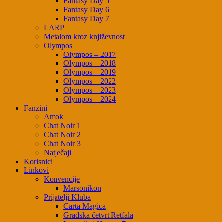
Fantasy Day 5
Fantasy Day 6
Fantasy Day 7
LARP
Metalom kroz književnost
Olympos
Olympos – 2017
Olympos – 2018
Olympos – 2019
Olympos – 2022
Olympos – 2023
Olympos – 2024
Fanzini
Amok
Chat Noir 1
Chat Noir 2
Chat Noir 3
Natječaji
Korisnici
Linkovi
Konvencije
Marsonikon
Prijatelji Kluba
Carta Magica
Gradska četvrt Retfala