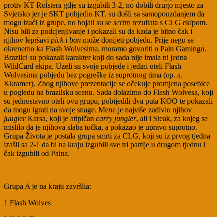
protiv KT Rolstera gdje su izgubili 3-2, no dobili drugo mjesto za
Svjetsko jer je SKT pobjedio KT, su došli sa samopouzdanjem da
mogu izaći iz grupe, no bojali su se
scrim
rezultata s CLG ekipom.
Nisu bili za podcjenjivanje i pokazali su da kada je bitno čak i
njihov lepršavi
pick
i
ban
može donijeti pobjedu. Prije nego se
okrenemo ka Flash Wolvesima, moramo govoriti o Pain Gamingu.
Brazilci su pokazali karakter koji do sada nije imala ni jedna
WildCard ekipa. Uzeli su svoje pobjede i jedini oteli Flash
Wolvesima pobjedu bez pogreške iz suprotnog tima (op. a.
Kkramer). Zbog njihove prezentacije se očekuje promjena posebice
u pogledu na brazilsku scenu. Sada dolazimo do Flash Wolvesa, koji
su jednostavno oteli ovu grupu, pobijedili dva puta KOO te pokazali
da mogu igrati na svoje snage. Mene je najviše zadivio njihov
jungler
Karsa, koji je atipičan
carry jungler
, ali i Steak, za kojeg se
mislilo da je njihova slaba točka, a pokazao je upravo suprotno.
Grupa Života je postala grupa smrti za CLG, koji su iz prvog tjedna
izašli sa 2-1 da bi na kraju izgubili sve tri partije u drugom tjednu i
čak izgubili od Paina.
Grupa A je na kraju završila:
1 Flash Wolves