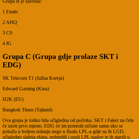
Grupa B je završila:
1 Fnatic
2 AHQ
3 C9
4 IG
Grupa C (Grupa gdje prolaze SKT i
EDG)
SK Telecom T1 (Južna Koreja)
Edward Gaming (Kina)
H2K (EU)
Bangkok Titans (Tajland)
Ova grupa je toliko bila očigledna od početka. SKT i Faker na čelu
će uzeti prvo mjesto. EDG će im pomrsiti račune samo ako se
pokažu u boljem izdanju nego u finalu LPL-a gdje su ih LGD,
očigledno slabija ekipa, pobjedili i uzeli LPL naslov te ih stavili u