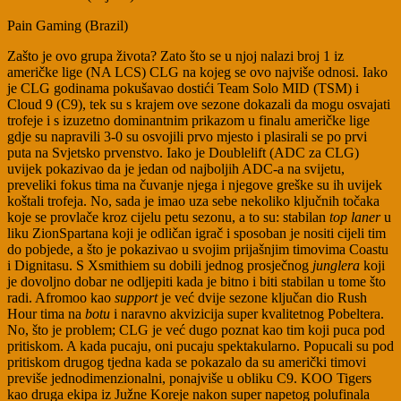
Pain Gaming (Brazil)
Zašto je ovo grupa života? Zato što se u njoj nalazi broj 1 iz
američke lige (NA LCS) CLG na kojeg se ovo najviše odnosi. Iako
je CLG godinama pokušavao dostići Team Solo MID (TSM) i
Cloud 9 (C9), tek su s krajem ove sezone dokazali da mogu osvajati
trofeje i s izuzetno dominantnim prikazom u finalu američke lige
gdje su napravili 3-0 su osvojili prvo mjesto i plasirali se po prvi
puta na Svjetsko prvenstvo. Iako je Doublelift (ADC za CLG)
uvijek pokazivao da je jedan od najboljih ADC-a na svijetu,
preveliki fokus tima na čuvanje njega i njegove greške su ih uvijek
koštali trofeja. No, sada je imao uza sebe nekoliko ključnih točaka
koje se provlače kroz cijelu petu sezonu, a to su: stabilan
top laner
u
liku ZionSpartana koji je odličan igrač i sposoban je nositi cijeli tim
do pobjede, a što je pokazivao u svojim prijašnjim timovima Coastu
i Dignitasu. S Xsmithiem su dobili jednog prosječnog
junglera
koji
je dovoljno dobar ne odljepiti kada je bitno i biti stabilan u tome što
radi. Afromoo kao
support
je već dvije sezone ključan dio Rush
Hour tima na
botu
i naravno akvizicija super kvalitetnog Pobeltera.
No, što je problem; CLG je već dugo poznat kao tim koji puca pod
pritiskom. A kada pucaju, oni pucaju spektakularno. Popucali su pod
pritiskom drugog tjedna kada se pokazalo da su američki timovi
previše jednodimenzionalni, ponajviše u obliku C9. KOO Tigers
kao druga ekipa iz Južne Koreje nakon super napetog polufinala