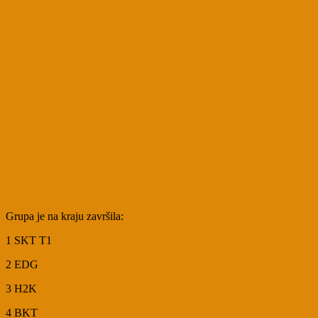
Grupa je na kraju završila:
1 SKT T1
2 EDG
3 H2K
4 BKT