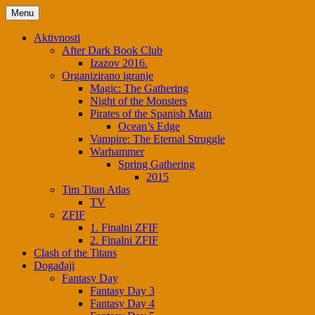
Menu
Aktivnosti
After Dark Book Club
Izazov 2016.
Organizirano igranje
Magic: The Gathering
Night of the Monsters
Pirates of the Spanish Main
Ocean’s Edge
Vampire: The Eternal Struggle
Warhammer
Spring Gathering
2015
Tim Titan Atlas
TV
ZFIF
1. Finalni ZFIF
2. Finalni ZFIF
Clash of the Titans
Događaji
Fantasy Day
Fantasy Day 3
Fantasy Day 4