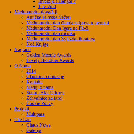
Inverzija i Hangar 7
The Void
Međunarodni događaji
Antičke Filmske Večeri
Međunarodni dan čitanja stripova u javnosti
Međunarodni Dan Igara na Ploči
Međunarodni dan ručnika
Međunarodni dan Zvjezdanih ratova
Noć Knjige
Nagrade
Golden Meeple Awards
Lovely Beholder Awards
O Nama
2014
Članarina i donacije
Kontakti
Mediji o nama
Statut i Akti Udruge
Zahvalnice za igre!
Cookie Policy
Projekti
Multipass
The Lair
Chaos News
Galerija