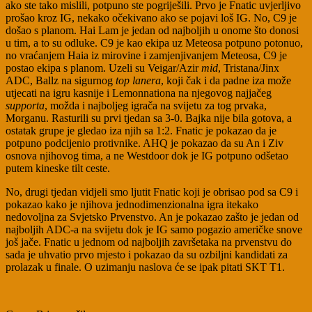
ako ste tako mislili, potpuno ste pogriješili. Prvo je Fnatic uvjerljivo
prošao kroz IG, nekako očekivano ako se pojavi loš IG. No, C9 je
došao s planom. Hai Lam je jedan od najboljih u onome što donosi
u tim, a to su odluke. C9 je kao ekipa uz Meteosa potpuno potonuo,
no vraćanjem Haia iz mirovine i zamjenjivanjem Meteosa, C9 je
postao ekipa s planom. Uzeli su Veigar/Azir
mid
, Tristana/Jinx
ADC, Ballz na sigurnog
top lanera
, koji čak i da padne iza može
utjecati na igru kasnije i Lemonnationa na njegovog najjačeg
supporta
, možda i najboljeg igrača na svijetu za tog prvaka,
Morganu. Rasturili su prvi tjedan sa 3-0. Bajka nije bila gotova, a
ostatak grupe je gledao iza njih sa 1:2. Fnatic je pokazao da je
potpuno podcijenio protivnike. AHQ je pokazao da su An i Ziv
osnova njihovog tima, a ne Westdoor dok je IG potpuno odšetao
putem kineske tilt ceste.
No, drugi tjedan vidjeli smo ljutit Fnatic koji je obrisao pod sa C9 i
pokazao kako je njihova jednodimenzionalna igra itekako
nedovoljna za Svjetsko Prvenstvo. An je pokazao zašto je jedan od
najboljih ADC-a na svijetu dok je IG samo pogazio američke snove
još jače. Fnatic u jednom od najboljih završetaka na prvenstvu do
sada je uhvatio prvo mjesto i pokazao da su ozbiljni kandidati za
prolazak u finale. O uzimanju naslova će se ipak pitati SKT T1.