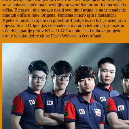
su se pokazale točnima i nevidljivom
ward
Santorinu. Jedina svijetla
točka, Bjergsen, nije mogao nositi svoj tim i grupa je na iznenađenje
mnogih otišla u ruke Origena. Pametna
macro
igra i fantastični
Xpeke su nosili svoj tim do potrebne 4 pobjede, no KT je uzeo prvo
mjesto. Ima li Origen još iznenađenja moramo tek vidjeti, jer nakon
loše dvije partije protiv KT-a i LGD-a upitne su i njihove pobjede
protiv itekako dobre ekipe Flash Wolvesa u četvrtfinalu.