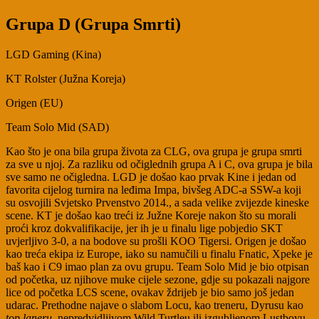
Grupa D (Grupa Smrti)
LGD Gaming (Kina)
KT Rolster (Južna Koreja)
Origen (EU)
Team Solo Mid (SAD)
Kao što je ona bila grupa života za CLG, ova grupa je grupa smrti
za sve u njoj. Za razliku od očiglednih grupa A i C, ova grupa je bila
sve samo ne očigledna. LGD je došao kao prvak Kine i jedan od
favorita cijelog turnira na leđima Impa, bivšeg ADC-a SSW-a koji
su osvojili Svjetsko Prvenstvo 2014., a sada velike zvijezde kineske
scene. KT je došao kao treći iz Južne Koreje nakon što su morali
proći kroz dokvalifikacije, jer ih je u finalu lige pobjedio SKT
uvjerljivo 3-0, a na bodove su prošli KOO Tigersi. Origen je došao
kao treća ekipa iz Europe, iako su namučili u finalu Fnatic, Xpeke je
baš kao i C9 imao plan za ovu grupu. Team Solo Mid je bio otpisan
od početka, uz njihove muke cijele sezone, gdje su pokazali najgore
lice od početka LCS scene, ovakav ždrijeb je bio samo još jedan
udarac. Prethodne najave o slabom Locu, kao treneru, Dyrusu kao
top laneru
, nepredvidljivom Wild Turtleu ili izgubljenom Lustboyu