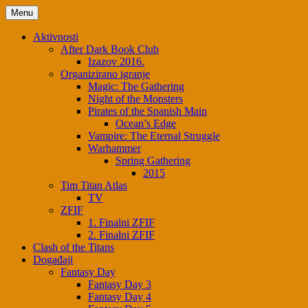
Skip
Menu
to
content
Aktivnosti
After Dark Book Club
Izazov 2016.
Organizirano igranje
Magic: The Gathering
Night of the Monsters
Pirates of the Spanish Main
Ocean’s Edge
Vampire: The Eternal Struggle
Warhammer
Spring Gathering
2015
Tim Titan Atlas
TV
ZFIF
1. Finalni ZFIF
2. Finalni ZFIF
Clash of the Titans
Događaji
Fantasy Day
Fantasy Day 3
Fantasy Day 4