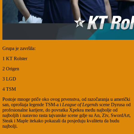
Grupa je završila:
1 KT Rolster
2 Origen
3 LGD
4 TSM
Postoje mnoge priče oko ovog prvenstva, od razočaranja u američki
san, oproštaja legende TSM-a i
League of Legends
scene Dyrusa od
profesionalne karijere, do povratka Xpekea među najbolje od
najboljih i naravno rasta tajvanske scene gdje su An, Ziv, SwordArt,
Steak i Maple itekako pokazali da posjeduju kvalitetu da budu
najbolji.