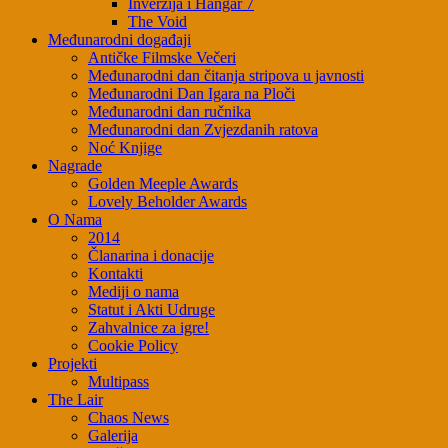
Inverzija i Hangar 7
The Void
Međunarodni događaji
Antičke Filmske Večeri
Međunarodni dan čitanja stripova u javnosti
Međunarodni Dan Igara na Ploči
Međunarodni dan ručnika
Međunarodni dan Zvjezdanih ratova
Noć Knjige
Nagrade
Golden Meeple Awards
Lovely Beholder Awards
O Nama
2014
Članarina i donacije
Kontakti
Mediji o nama
Statut i Akti Udruge
Zahvalnice za igre!
Cookie Policy
Projekti
Multipass
The Lair
Chaos News
Galerija