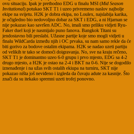
ovu situaciju. Ipak je prethodno EDG u finalu MSI (
Mid Season
Invitational
) potukao SKT T1 i uzeo privremeno naslov najbolje
ekipe na svijetu. H2K je dobra ekipa, no Loulex, najslabija karika,
je očigledno bio nedovoljno dobar za SKT i EDG, a ni Hjarnan se
nije pokazao kao savršen ADC. No, imali smo priliku vidjeti Ryu-
Faker duel koji je nasmijalo puno fanova. Bangkok Titani su
jendostavno bili preslabi. Užasne partije koje smo mogli vidjeti u
finalu WildCarda između njih i OC prvaka, su nam samo rekle da će
biti gorivo za bodove ostalim ekipama. H2K se nadao uzeti partiju
od velikih te tako se domoći doigravanja. No, sve na kraju rečeno,
SKT T1 je dominantno uzeo 6-0 grupu i prvo mjesto, EDG sa 4-2
drugo mjesto, a H2K je ostao na 2-4 i BKT na 0-6. Nije se dogodilo
iznenađenje i na užas svih ostalih ekiupa na turniru, SKT nije
pokazao ništa još neviđeno i izgleda da čuvaju adute za kasnije. Što
znači da su itekako spremni uzeti trofej ponovno.