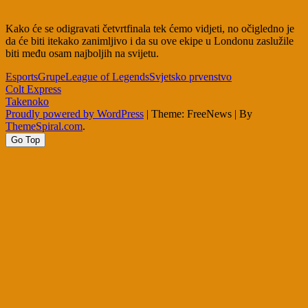
Kako će se odigravati četvrtfinala tek ćemo vidjeti, no očigledno je
da će biti itekako zanimljivo i da su ove ekipe u Londonu zaslužile
biti među osam najboljih na svijetu.
Esports
Grupe
League of Legends
Svjetsko prvenstvo
Post
Colt Express
Takenoko
navigation
Proudly powered by WordPress
|
Theme: FreeNews
|
By
ThemeSpiral.com
.
Go Top