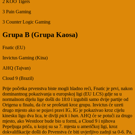
2 KOO Tigers
3 Pain Gaming
3 Counter Logic Gaming
Grupa B (Grupa Kaosa)
Fnatic (EU)
Invictus Gaming (Kina)
AHQ (Tajvan)
Cloud 9 (Brazil)
Prije početka prvenstva biste mogli hladno reći, Fnatic je prvi, nakon
dominantnog pokazivanja u europskoj ligi (EU LCS) gdje su u
normalnom dijelu lige došli do 18:0 i izgubili samo dvije partije od
Origena u finalu, da će se prošetati kroz grupu. Invictus će uzeti
drugo mjesto ako se pojavi pravi IG, IG je pokazivao kroz cijelu
kinesku ligu dva lica, te divlji
pick
i
ban
. AHQ će se potući za drugo
mjesto, ako Westdoor bude bio u formi, a Cloud 9 i njihova
Pepeljuga priča, u kojoj su sa 7. mjesta u američkoj ligi, kroz
dokvalifikacije došli do Prvenstva će biti uvjerljivo zadnji sa 0-6. Pa,