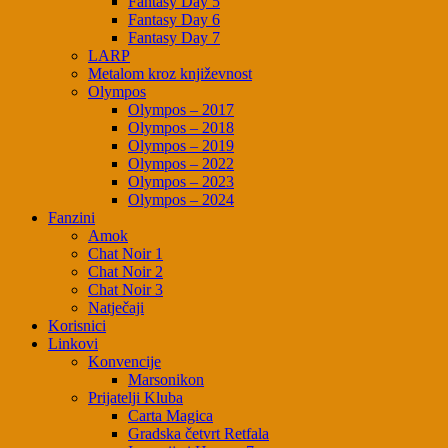
Fantasy Day 5
Fantasy Day 6
Fantasy Day 7
LARP
Metalom kroz književnost
Olympos
Olympos – 2017
Olympos – 2018
Olympos – 2019
Olympos – 2022
Olympos – 2023
Olympos – 2024
Fanzini
Amok
Chat Noir 1
Chat Noir 2
Chat Noir 3
Natječaji
Korisnici
Linkovi
Konvencije
Marsonikon
Prijatelji Kluba
Carta Magica
Gradska četvrt Retfala