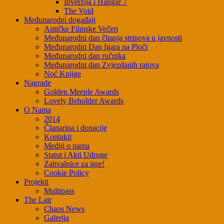
Inverzija i Hangar 7
The Void
Međunarodni događaji
Antičke Filmske Večeri
Međunarodni dan čitanja stripova u javnosti
Međunarodni Dan Igara na Ploči
Međunarodni dan ručnika
Međunarodni dan Zvjezdanih ratova
Noć Knjige
Nagrade
Golden Meeple Awards
Lovely Beholder Awards
O Nama
2014
Članarina i donacije
Kontakti
Mediji o nama
Statut i Akti Udruge
Zahvalnice za igre!
Cookie Policy
Projekti
Multipass
The Lair
Chaos News
Galerija