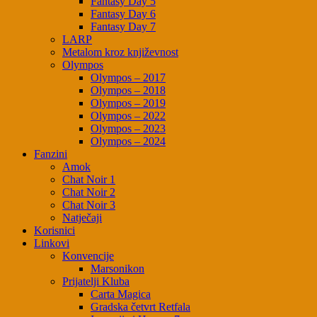
Fantasy Day 5
Fantasy Day 6
Fantasy Day 7
LARP
Metalom kroz književnost
Olympos
Olympos – 2017
Olympos – 2018
Olympos – 2019
Olympos – 2022
Olympos – 2023
Olympos – 2024
Fanzini
Amok
Chat Noir 1
Chat Noir 2
Chat Noir 3
Natječaji
Korisnici
Linkovi
Konvencije
Marsonikon
Prijatelji Kluba
Carta Magica
Gradska četvrt Retfala