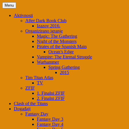
Menu
Aktivnosti
After Dark Book Club
Izazov 2016.
Organizirano igranje
Magic: The Gathering
Night of the Monsters
Pirates of the Spanish Main
Ocean’s Edge
Vampire: The Eternal Struggle
Warhammer
Spring Gathering
2015
Tim Titan Atlas
TV
ZFIF
1. Finalni ZFIF
2. Finalni ZFIF
Clash of the Titans
Događaji
Fantasy Day
Fantasy Day 3
Fantasy Day 4