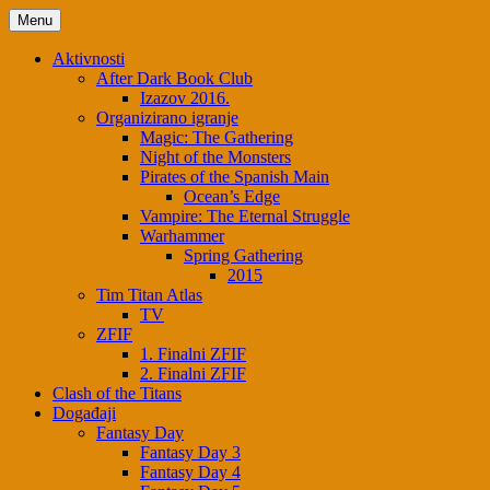
Skip
Menu
to
content
Aktivnosti
After Dark Book Club
Izazov 2016.
Organizirano igranje
Magic: The Gathering
Night of the Monsters
Pirates of the Spanish Main
Ocean’s Edge
Vampire: The Eternal Struggle
Warhammer
Spring Gathering
2015
Tim Titan Atlas
TV
ZFIF
1. Finalni ZFIF
2. Finalni ZFIF
Clash of the Titans
Događaji
Fantasy Day
Fantasy Day 3
Fantasy Day 4