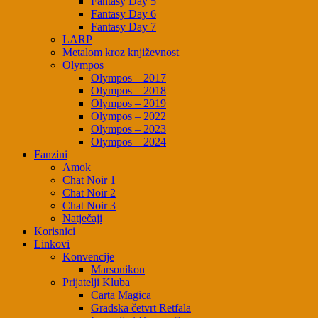
Fantasy Day 5
Fantasy Day 6
Fantasy Day 7
LARP
Metalom kroz književnost
Olympos
Olympos – 2017
Olympos – 2018
Olympos – 2019
Olympos – 2022
Olympos – 2023
Olympos – 2024
Fanzini
Amok
Chat Noir 1
Chat Noir 2
Chat Noir 3
Natječaji
Korisnici
Linkovi
Konvencije
Marsonikon
Prijatelji Kluba
Carta Magica
Gradska četvrt Retfala