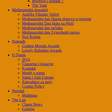
Inverzija i Hangar 7
The Void
Međunarodni događaji
Antičke Filmske Večeri
Međunarodni dan čitanja stripova u javnosti
Međunarodni Dan Igara na Ploči
Međunarodni dan ručnika
Međunarodni dan Zvjezdanih ratova
Noć Knjige
Nagrade
Golden Meeple Awards
Lovely Beholder Awards
O Nama
2014
Članarina i donacije
Kontakti
Mediji o nama
Statut i Akti Udruge
Zahvalnice za igre!
Cookie Policy
Projekti
Multipass
The Lair
Chaos News
Galerija