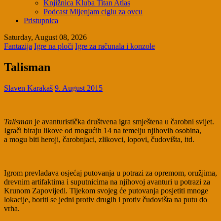
Knjižnica Kluba Titan Atlas
Podcast Mijenjam ciglu za ovcu
Pristupnica
Saturday, August 08, 2026
Fantazija
Igre na ploči
Igre za računala i konzole
Talisman
Slaven Karakaš
9. August 2015
Talisman
je avanturistička društvena igra smještena u čarobni svijet.
Igrači biraju likove od mogućih 14 na temelju njihovih osobina,
a mogu biti heroji, čarobnjaci, zlikovci, lopovi, čudovišta, itd.
Igrom prevladava osjećaj putovanja u potrazi za opremom, oružjima,
drevnim artifaktima i suputnicima na njihovoj avanturi u potrazi za
Krunom Zapovijedi. Tijekom svojeg će putovanja posjetiti mnoge
lokacije, boriti se jedni protiv drugih i protiv čudovišta na putu do
vrha.