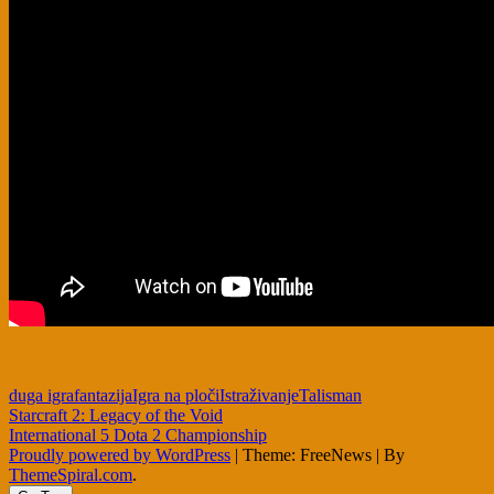
duga igra
fantazija
Igra na ploči
Istraživanje
Talisman
Post
Starcraft 2: Legacy of the Void
International 5 Dota 2 Championship
navigation
Proudly powered by WordPress
|
Theme: FreeNews
|
By
ThemeSpiral.com
.