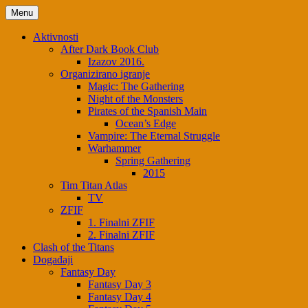
Menu
Aktivnosti
After Dark Book Club
Izazov 2016.
Organizirano igranje
Magic: The Gathering
Night of the Monsters
Pirates of the Spanish Main
Ocean’s Edge
Vampire: The Eternal Struggle
Warhammer
Spring Gathering
2015
Tim Titan Atlas
TV
ZFIF
1. Finalni ZFIF
2. Finalni ZFIF
Clash of the Titans
Događaji
Fantasy Day
Fantasy Day 3
Fantasy Day 4