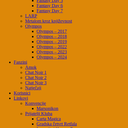
Fantasy Day 5
Fantasy Day 6
Fantasy Day 7
LARP
Metalom kroz književnost
Olympos
Olympos – 2017
Olympos – 2018
Olympos – 2019
Olympos – 2022
Olympos – 2023
Olympos – 2024
Fanzini
Amok
Chat Noir 1
Chat Noir 2
Chat Noir 3
Natječaji
Korisnici
Linkovi
Konvencije
Marsonikon
Prijatelji Kluba
Carta Magica
Gradska četvrt Retfala