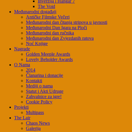
Inverzija i Hangar 7
The Void
Međunarodni događaji
Antičke Filmske Večeri
Međunarodni dan čitanja stripova u javnosti
Međunarodni Dan Igara na Ploči
Međunarodni dan ručnika
Međunarodni dan Zvjezdanih ratova
Noć Knjige
Nagrade
Golden Meeple Awards
Lovely Beholder Awards
O Nama
2014
Članarina i donacije
Kontakti
Mediji o nama
Statut i Akti Udruge
Zahvalnice za igre!
Cookie Policy
Projekti
Multipass
The Lair
Chaos News
Galerija