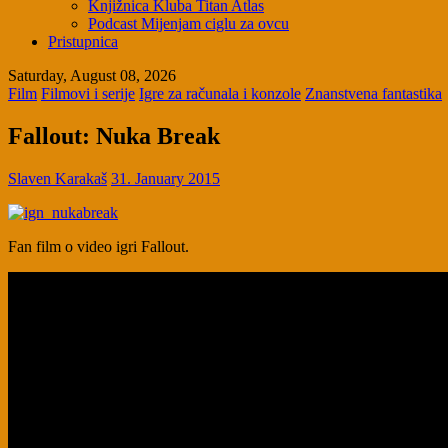
Knjižnica Kluba Titan Atlas
Podcast Mijenjam ciglu za ovcu
Pristupnica
Saturday, August 08, 2026
Film
Filmovi i serije
Igre za računala i konzole
Znanstvena fantastika
Fallout: Nuka Break
Slaven Karakaš
31. January 2015
Fan film o video igri Fallout.