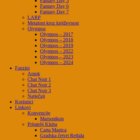
Fantasy Day 5
Fantasy Day 6
Fantasy Day 7
LARP
Metalom kroz književnost
Olympos
Olympos – 2017
Olympos – 2018
Olympos – 2019
Olympos – 2022
Olympos – 2023
Olympos – 2024
Fanzini
Amok
Chat Noir 1
Chat Noir 2
Chat Noir 3
Natječaji
Korisnici
Linkovi
Konvencije
Marsonikon
Prijatelji Kluba
Carta Magica
Gradska četvrt Retfala