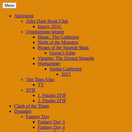
Skip
Menu
to
content
Aktivnosti
After Dark Book Club
Izazov 2016.
Organizirano igranje
Magic: The Gathering
Night of the Monsters
Pirates of the Spanish Main
Ocean’s Edge
Vampire: The Eternal Struggle
Warhammer
Spring Gathering
2015
Tim Titan Atlas
TV
ZFIF
1. Finalni ZFIF
2. Finalni ZFIF
Clash of the Titans
Događaji
Fantasy Day
Fantasy Day 3
Fantasy Day 4