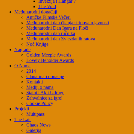
Inverzija i Hangar 7
The Void
Međunarodni događaji
Antičke Filmske Večeri
Međunarodni dan čitanja stripova u javnosti
Međunarodni Dan Igara na Ploči
Međunarodni dan ručnika
Međunarodni dan Zvjezdanih ratova
Noć Knjige
Nagrade
Golden Meeple Awards
Lovely Beholder Awards
O Nama
2014
Članarina i donacije
Kontakti
Mediji o nama
Statut i Akti Udruge
Zahvalnice za igre!
Cookie Policy
Projekti
Multipass
The Lair
Chaos News
Galerija