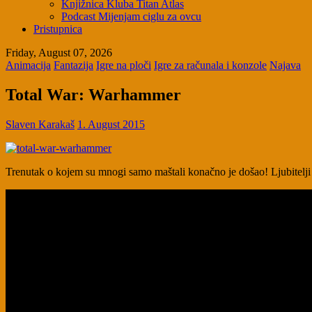
Knjižnica Kluba Titan Atlas
Podcast Mijenjam ciglu za ovcu
Pristupnica
Friday, August 07, 2026
Animacija
Fantazija
Igre na ploči
Igre za računala i konzole
Najava
Total War: Warhammer
Slaven Karakaš
1. August 2015
Trenutak o kojem su mnogi samo maštali konačno je došao! Ljubitelj