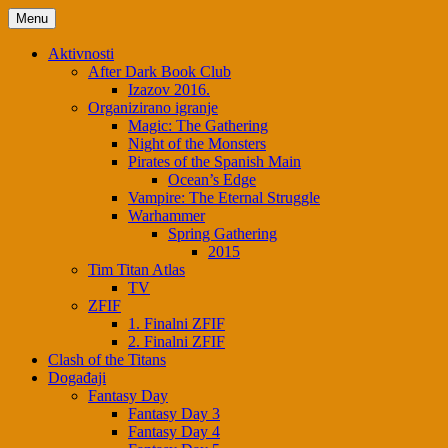
Skip
Menu
to
content
Aktivnosti
After Dark Book Club
Izazov 2016.
Organizirano igranje
Magic: The Gathering
Night of the Monsters
Pirates of the Spanish Main
Ocean’s Edge
Vampire: The Eternal Struggle
Warhammer
Spring Gathering
2015
Tim Titan Atlas
TV
ZFIF
1. Finalni ZFIF
2. Finalni ZFIF
Clash of the Titans
Događaji
Fantasy Day
Fantasy Day 3
Fantasy Day 4