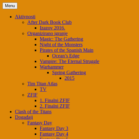
Menu
Aktivnosti
After Dark Book Club
Izazov 2016.
Organizirano igranje
Magic: The Gathering
Night of the Monsters
Pirates of the Spanish Main
Ocean’s Edge
Vampire: The Eternal Struggle
Warhammer
Spring Gathering
2015
Tim Titan Atlas
TV
ZFIF
1. Finalni ZFIF
2. Finalni ZFIF
Clash of the Titans
Događaji
Fantasy Day
Fantasy Day 3
Fantasy Day 4