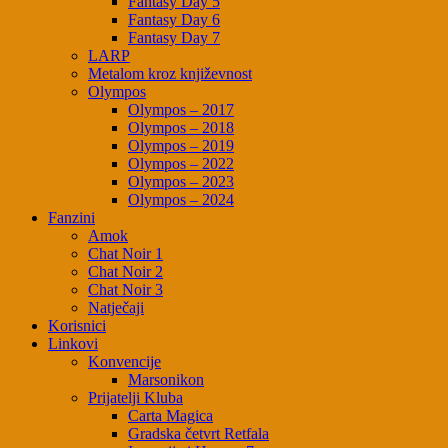
Fantasy Day 5
Fantasy Day 6
Fantasy Day 7
LARP
Metalom kroz književnost
Olympos
Olympos – 2017
Olympos – 2018
Olympos – 2019
Olympos – 2022
Olympos – 2023
Olympos – 2024
Fanzini
Amok
Chat Noir 1
Chat Noir 2
Chat Noir 3
Natječaji
Korisnici
Linkovi
Konvencije
Marsonikon
Prijatelji Kluba
Carta Magica
Gradska četvrt Retfala