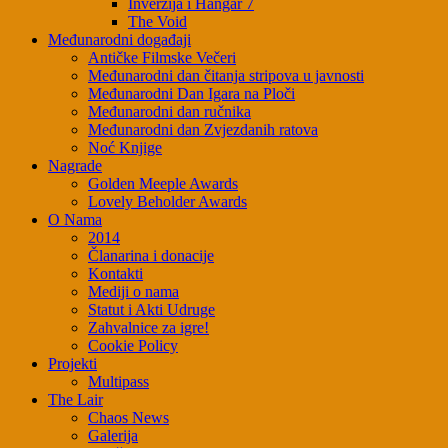
Inverzija i Hangar 7
The Void
Međunarodni događaji
Antičke Filmske Večeri
Međunarodni dan čitanja stripova u javnosti
Međunarodni Dan Igara na Ploči
Međunarodni dan ručnika
Međunarodni dan Zvjezdanih ratova
Noć Knjige
Nagrade
Golden Meeple Awards
Lovely Beholder Awards
O Nama
2014
Članarina i donacije
Kontakti
Mediji o nama
Statut i Akti Udruge
Zahvalnice za igre!
Cookie Policy
Projekti
Multipass
The Lair
Chaos News
Galerija