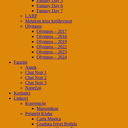
Fantasy Day 5
Fantasy Day 6
Fantasy Day 7
LARP
Metalom kroz književnost
Olympos
Olympos – 2017
Olympos – 2018
Olympos – 2019
Olympos – 2022
Olympos – 2023
Olympos – 2024
Fanzini
Amok
Chat Noir 1
Chat Noir 2
Chat Noir 3
Natječaji
Korisnici
Linkovi
Konvencije
Marsonikon
Prijatelji Kluba
Carta Magica
Gradska četvrt Retfala