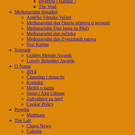
Inverzija i Hangar 7
The Void
Međunarodni događaji
Antičke Filmske Večeri
Međunarodni dan čitanja stripova u javnosti
Međunarodni Dan Igara na Ploči
Međunarodni dan ručnika
Međunarodni dan Zvjezdanih ratova
Noć Knjige
Nagrade
Golden Meeple Awards
Lovely Beholder Awards
O Nama
2014
Članarina i donacije
Kontakti
Mediji o nama
Statut i Akti Udruge
Zahvalnice za igre!
Cookie Policy
Projekti
Multipass
The Lair
Chaos News
Galerija