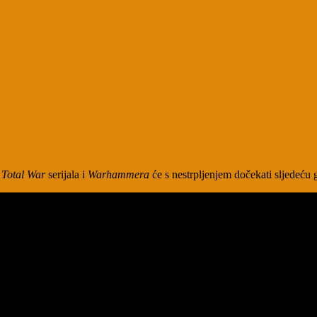
i
Total War
serijala i
Warhammera
će s nestrpljenjem dočekati sljedeću g