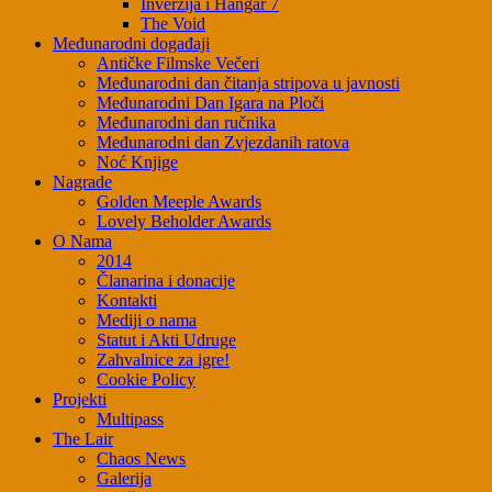
Inverzija i Hangar 7
The Void
Međunarodni događaji
Antičke Filmske Večeri
Međunarodni dan čitanja stripova u javnosti
Međunarodni Dan Igara na Ploči
Međunarodni dan ručnika
Međunarodni dan Zvjezdanih ratova
Noć Knjige
Nagrade
Golden Meeple Awards
Lovely Beholder Awards
O Nama
2014
Članarina i donacije
Kontakti
Mediji o nama
Statut i Akti Udruge
Zahvalnice za igre!
Cookie Policy
Projekti
Multipass
The Lair
Chaos News
Galerija