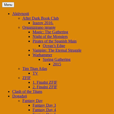
Skip
Menu
to
content
Aktivnosti
After Dark Book Club
Izazov 2016.
Organizirano igranje
Magic: The Gathering
Night of the Monsters
Pirates of the Spanish Main
Ocean’s Edge
Vampire: The Eternal Struggle
Warhammer
Spring Gathering
2015
Tim Titan Atlas
TV
ZFIF
1. Finalni ZFIF
2. Finalni ZFIF
Clash of the Titans
Događaji
Fantasy Day
Fantasy Day 3
Fantasy Day 4