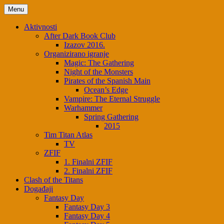
Menu
Aktivnosti
After Dark Book Club
Izazov 2016.
Organizirano igranje
Magic: The Gathering
Night of the Monsters
Pirates of the Spanish Main
Ocean’s Edge
Vampire: The Eternal Struggle
Warhammer
Spring Gathering
2015
Tim Titan Atlas
TV
ZFIF
1. Finalni ZFIF
2. Finalni ZFIF
Clash of the Titans
Događaji
Fantasy Day
Fantasy Day 3
Fantasy Day 4