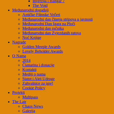
Inverzija i Hangar 7
The Void
Međunarodni događaji
Antičke Filmske Večeri
Međunarodni dan čitanja stripova u javnosti
Međunarodni Dan Igara na Ploči
Međunarodni dan ručnika
Međunarodni dan Zvjezdanih ratova
Noć Knjige
Nagrade
Golden Meeple Awards
Lovely Beholder Awards
O Nama
2014
Članarina i donacije
Kontakti
Mediji o nama
Statut i Akti Udruge
Zahvalnice za igre!
Cookie Policy
Projekti
Multipass
The Lair
Chaos News
Galerija