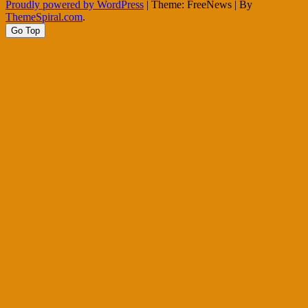
navigation
Proudly powered by WordPress
|
Theme: FreeNews
|
By
ThemeSpiral.com
.
Go Top