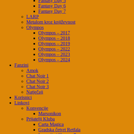
Fantasy Day 5
Fantasy Day 6
Fantasy Day 7
LARP
Metalom kroz književnost
Olympos
Olympos – 2017
Olympos – 2018
Olympos – 2019
Olympos – 2022
Olympos – 2023
Olympos – 2024
Fanzini
Amok
Chat Noir 1
Chat Noir 2
Chat Noir 3
Natječaji
Korisnici
Linkovi
Konvencije
Marsonikon
Prijatelji Kluba
Carta Magica
Gradska četvrt Retfala