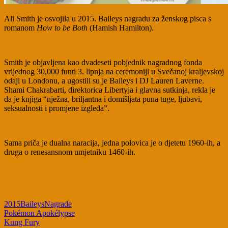
Ali Smith je osvojila u 2015. Baileys nagradu za ženskog pisca s
romanom
How to be Both
(Hamish Hamilton).
Smith je objavljena kao dvadeseti pobjednik nagradnog fonda
vrijednog 30,000 funti 3. lipnja na ceremoniji u Svečanoj kraljevskoj
odaji u Londonu, a ugostili su je Baileys i DJ Lauren Laverne.
Shami Chakrabarti, direktorica Libertyja i glavna sutkinja, rekla je
da je knjiga “nježna, briljantna i domišljata puna tuge, ljubavi,
seksualnosti i promjene izgleda”.
Sama priča je dualna naracija, jedna polovica je o djetetu 1960-ih, a
druga o renesansnom umjetniku 1460-ih.
2015
Baileys
Nagrade
Post
Pokémon Apokélypse
Kung Fury