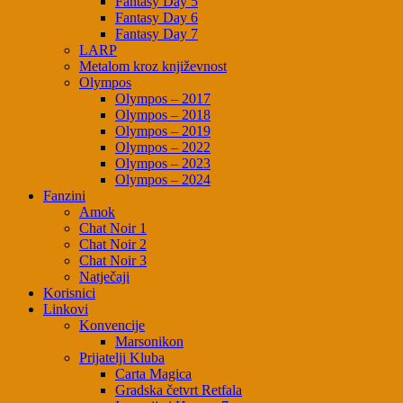
Fantasy Day 5
Fantasy Day 6
Fantasy Day 7
LARP
Metalom kroz književnost
Olympos
Olympos – 2017
Olympos – 2018
Olympos – 2019
Olympos – 2022
Olympos – 2023
Olympos – 2024
Fanzini
Amok
Chat Noir 1
Chat Noir 2
Chat Noir 3
Natječaji
Korisnici
Linkovi
Konvencije
Marsonikon
Prijatelji Kluba
Carta Magica
Gradska četvrt Retfala