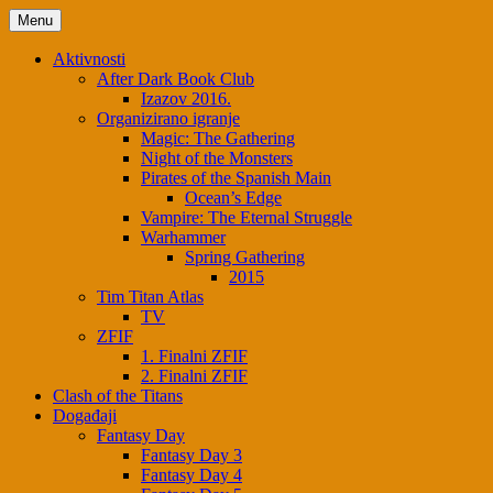
Menu
Aktivnosti
After Dark Book Club
Izazov 2016.
Organizirano igranje
Magic: The Gathering
Night of the Monsters
Pirates of the Spanish Main
Ocean’s Edge
Vampire: The Eternal Struggle
Warhammer
Spring Gathering
2015
Tim Titan Atlas
TV
ZFIF
1. Finalni ZFIF
2. Finalni ZFIF
Clash of the Titans
Događaji
Fantasy Day
Fantasy Day 3
Fantasy Day 4