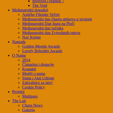
Inverzija i Hangar 7
The Void
Međunarodni događaji
Antičke Filmske Večeri
Međunarodni dan čitanja stripova u javnosti
Međunarodni Dan Igara na Ploči
Međunarodni dan ručnika
Međunarodni dan Zvjezdanih ratova
Noć Knjige
Nagrade
Golden Meeple Awards
Lovely Beholder Awards
O Nama
2014
Članarina i donacije
Kontakti
Mediji o nama
Statut i Akti Udruge
Zahvalnice za igre!
Cookie Policy
Projekti
Multipass
The Lair
Chaos News
Galerija