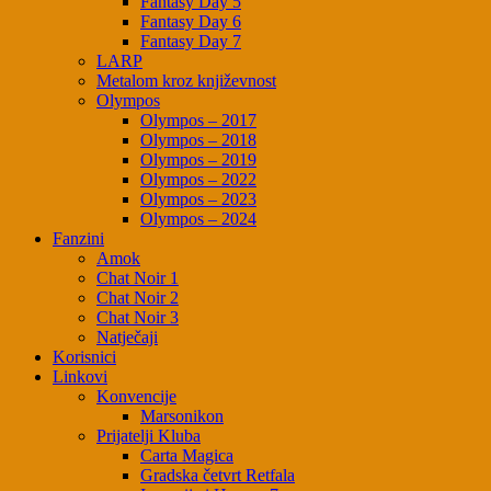
Fantasy Day 5
Fantasy Day 6
Fantasy Day 7
LARP
Metalom kroz književnost
Olympos
Olympos – 2017
Olympos – 2018
Olympos – 2019
Olympos – 2022
Olympos – 2023
Olympos – 2024
Fanzini
Amok
Chat Noir 1
Chat Noir 2
Chat Noir 3
Natječaji
Korisnici
Linkovi
Konvencije
Marsonikon
Prijatelji Kluba
Carta Magica
Gradska četvrt Retfala