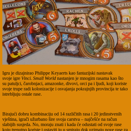
Igru je dizajnirao Philippe Keyaerts kao fantazijski nastavak
svoje igre
Vinci.
Small World
nastanjen je mnogim rasama kao što
su patuljci, čarobnjaci, amazonke, divovi, orci pa i ljudi, koji koriste
svoje trupe radi kolonizacije i osvajanja pokrajnjih provincija te tako
istrebljuju ostale rase.
Birajući dobru kombinaciju od 14 različitih rasa i 20 jedinstvenih
vještina, igrači užurbano šire svoja carstva – najčešće na račun
slabijih susjeda. No, moraju znati i kada će odustati od svoje rase
koju trenutno koriste i ostaviti ju u smiraju dok uzimaju nove rase za