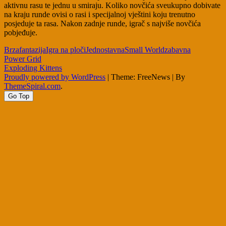
aktivnu rasu te jednu u smiraju. Koliko novčića sveukupno dobivate
na kraju runde ovisi o rasi i specijalnoj vještini koju trenutno
posjeduje ta rasa. Nakon zadnje runde, igrač s najviše novčića
pobjeđuje.
Brza
fantazija
Igra na ploči
Jednostavna
Small World
zabavna
Post
Power Grid
Exploding Kittens
navigation
Proudly powered by WordPress
|
Theme: FreeNews
|
By
ThemeSpiral.com
.
Go Top