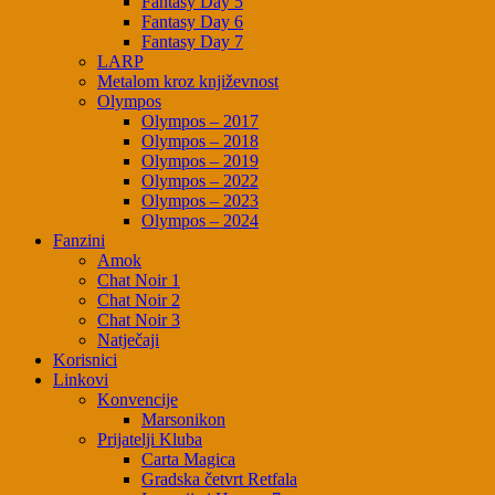
Fantasy Day 5
Fantasy Day 6
Fantasy Day 7
LARP
Metalom kroz književnost
Olympos
Olympos – 2017
Olympos – 2018
Olympos – 2019
Olympos – 2022
Olympos – 2023
Olympos – 2024
Fanzini
Amok
Chat Noir 1
Chat Noir 2
Chat Noir 3
Natječaji
Korisnici
Linkovi
Konvencije
Marsonikon
Prijatelji Kluba
Carta Magica
Gradska četvrt Retfala