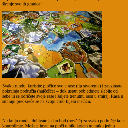
širenje svojih granica!
Svaku rundu, koristite pločice svoje rase (tip stvorenja) i zauzimate
pokrajnja područja (najčešće) – dok usput pobjeđujete slabije od
sebe ili se odričete svoje rase i šaljete trenutnu rasu u smiraj. Rasa u
smiraju preokreće se na svoju crno-bijelu inačicu.
Na kraju runde, dobivate jedan bod (novčić) za svako područje koje
kontrolirate. Možete imati na ploči u bilo kojem trenutku jednu