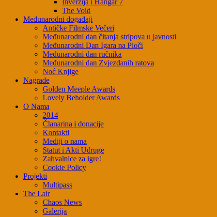
Inverzija i Hangar 7
The Void
Međunarodni događaji
Antičke Filmske Večeri
Međunarodni dan čitanja stripova u javnosti
Međunarodni Dan Igara na Ploči
Međunarodni dan ručnika
Međunarodni dan Zvjezdanih ratova
Noć Knjige
Nagrade
Golden Meeple Awards
Lovely Beholder Awards
O Nama
2014
Članarina i donacije
Kontakti
Mediji o nama
Statut i Akti Udruge
Zahvalnice za igre!
Cookie Policy
Projekti
Multipass
The Lair
Chaos News
Galerija