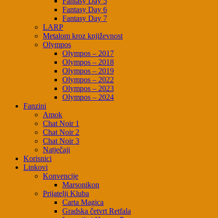
Fantasy Day 5
Fantasy Day 6
Fantasy Day 7
LARP
Metalom kroz književnost
Olympos
Olympos – 2017
Olympos – 2018
Olympos – 2019
Olympos – 2022
Olympos – 2023
Olympos – 2024
Fanzini
Amok
Chat Noir 1
Chat Noir 2
Chat Noir 3
Natječaji
Korisnici
Linkovi
Konvencije
Marsonikon
Prijatelji Kluba
Carta Magica
Gradska četvrt Retfala