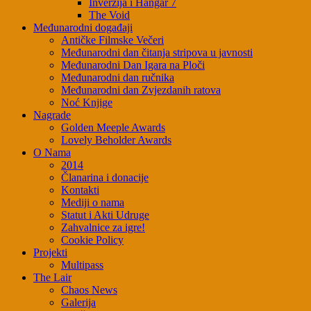
Inverzija i Hangar 7
The Void
Međunarodni događaji
Antičke Filmske Večeri
Međunarodni dan čitanja stripova u javnosti
Međunarodni Dan Igara na Ploči
Međunarodni dan ručnika
Međunarodni dan Zvjezdanih ratova
Noć Knjige
Nagrade
Golden Meeple Awards
Lovely Beholder Awards
O Nama
2014
Članarina i donacije
Kontakti
Mediji o nama
Statut i Akti Udruge
Zahvalnice za igre!
Cookie Policy
Projekti
Multipass
The Lair
Chaos News
Galerija