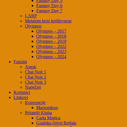
Fantasy Day 5
Fantasy Day 6
Fantasy Day 7
LARP
Metalom kroz književnost
Olympos
Olympos – 2017
Olympos – 2018
Olympos – 2019
Olympos – 2022
Olympos – 2023
Olympos – 2024
Fanzini
Amok
Chat Noir 1
Chat Noir 2
Chat Noir 3
Natječaji
Korisnici
Linkovi
Konvencije
Marsonikon
Prijatelji Kluba
Carta Magica
Gradska četvrt Retfala