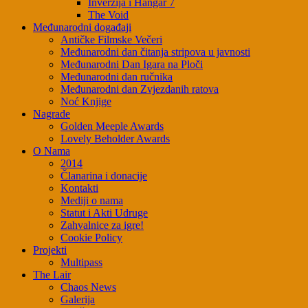
Inverzija i Hangar 7
The Void
Međunarodni događaji
Antičke Filmske Večeri
Međunarodni dan čitanja stripova u javnosti
Međunarodni Dan Igara na Ploči
Međunarodni dan ručnika
Međunarodni dan Zvjezdanih ratova
Noć Knjige
Nagrade
Golden Meeple Awards
Lovely Beholder Awards
O Nama
2014
Članarina i donacije
Kontakti
Mediji o nama
Statut i Akti Udruge
Zahvalnice za igre!
Cookie Policy
Projekti
Multipass
The Lair
Chaos News
Galerija