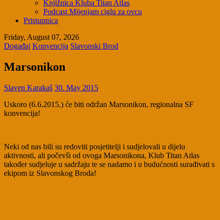
Knjižnica Kluba Titan Atlas
Podcast Mijenjam ciglu za ovcu
Pristupnica
Friday, August 07, 2026
Događaj
Konvencija
Slavonski Brod
Marsonikon
Slaven Karakaš
30. May 2015
Uskoro (6.6.2015.) će biti održan Marsonikon, regionalna SF
konvencija!
Neki od nas bili su redoviti posjetitelji i sudjelovali u dijelu
aktivnosti, ali počevši od ovoga Marsonikona, Klub Titan Atlas
također sudjeluje u sadržaju te se nadamo i u budućnosti surađivati s
ekipom iz Slavonskog Broda!