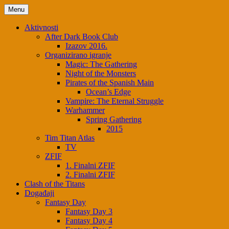
Skip
Menu
to
content
Aktivnosti
After Dark Book Club
Izazov 2016.
Organizirano igranje
Magic: The Gathering
Night of the Monsters
Pirates of the Spanish Main
Ocean’s Edge
Vampire: The Eternal Struggle
Warhammer
Spring Gathering
2015
Tim Titan Atlas
TV
ZFIF
1. Finalni ZFIF
2. Finalni ZFIF
Clash of the Titans
Događaji
Fantasy Day
Fantasy Day 3
Fantasy Day 4