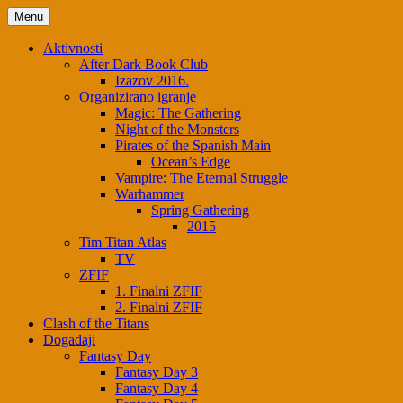
Menu
Aktivnosti
After Dark Book Club
Izazov 2016.
Organizirano igranje
Magic: The Gathering
Night of the Monsters
Pirates of the Spanish Main
Ocean’s Edge
Vampire: The Eternal Struggle
Warhammer
Spring Gathering
2015
Tim Titan Atlas
TV
ZFIF
1. Finalni ZFIF
2. Finalni ZFIF
Clash of the Titans
Događaji
Fantasy Day
Fantasy Day 3
Fantasy Day 4