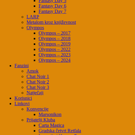
Fantasy Day 5
Fantasy Day 6
Fantasy Day 7
LARP
Metalom kroz književnost
Olympos
Olympos – 2017
Olympos – 2018
Olympos – 2019
Olympos – 2022
Olympos – 2023
Olympos – 2024
Fanzini
Amok
Chat Noir 1
Chat Noir 2
Chat Noir 3
Natječaji
Korisnici
Linkovi
Konvencije
Marsonikon
Prijatelji Kluba
Carta Magica
Gradska četvrt Retfala