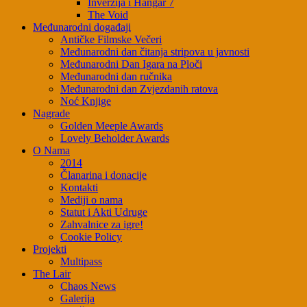
Inverzija i Hangar 7
The Void
Međunarodni događaji
Antičke Filmske Večeri
Međunarodni dan čitanja stripova u javnosti
Međunarodni Dan Igara na Ploči
Međunarodni dan ručnika
Međunarodni dan Zvjezdanih ratova
Noć Knjige
Nagrade
Golden Meeple Awards
Lovely Beholder Awards
O Nama
2014
Članarina i donacije
Kontakti
Mediji o nama
Statut i Akti Udruge
Zahvalnice za igre!
Cookie Policy
Projekti
Multipass
The Lair
Chaos News
Galerija