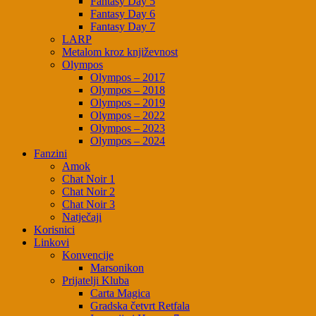
Fantasy Day 5
Fantasy Day 6
Fantasy Day 7
LARP
Metalom kroz književnost
Olympos
Olympos – 2017
Olympos – 2018
Olympos – 2019
Olympos – 2022
Olympos – 2023
Olympos – 2024
Fanzini
Amok
Chat Noir 1
Chat Noir 2
Chat Noir 3
Natječaji
Korisnici
Linkovi
Konvencije
Marsonikon
Prijatelji Kluba
Carta Magica
Gradska četvrt Retfala