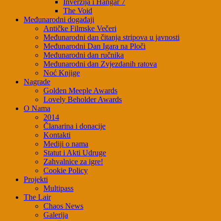
Inverzija i Hangar 7
The Void
Međunarodni događaji
Antičke Filmske Večeri
Međunarodni dan čitanja stripova u javnosti
Međunarodni Dan Igara na Ploči
Međunarodni dan ručnika
Međunarodni dan Zvjezdanih ratova
Noć Knjige
Nagrade
Golden Meeple Awards
Lovely Beholder Awards
O Nama
2014
Članarina i donacije
Kontakti
Mediji o nama
Statut i Akti Udruge
Zahvalnice za igre!
Cookie Policy
Projekti
Multipass
The Lair
Chaos News
Galerija