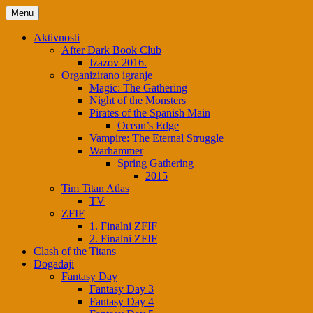
Menu
Aktivnosti
After Dark Book Club
Izazov 2016.
Organizirano igranje
Magic: The Gathering
Night of the Monsters
Pirates of the Spanish Main
Ocean’s Edge
Vampire: The Eternal Struggle
Warhammer
Spring Gathering
2015
Tim Titan Atlas
TV
ZFIF
1. Finalni ZFIF
2. Finalni ZFIF
Clash of the Titans
Događaji
Fantasy Day
Fantasy Day 3
Fantasy Day 4