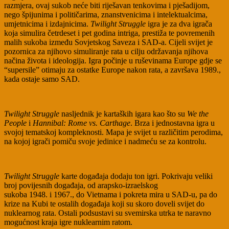
razmjera, ovaj sukob neće biti riješavan tenkovima i pješadijom,
nego špijunima i političarima, znanstvenicima i intelektualcima,
umjetnicima i izdajnicima.
Twilight Struggle
igra je za dva igrača
koja simulira četrdeset i pet godina intriga, prestiža te povremenih
malih sukoba između Sovjetskog Saveza i SAD-a. Cijeli svijet je
pozornica za njihovo simuliranje rata u cilju održavanja njihova
načina života i ideologija. Igra počinje u ruševinama Europe gdje se
“supersile” otimaju za ostatke Europe nakon rata, a završava 1989.,
kada ostaje samo SAD.
Twilight Struggle
nasljednik je kartaških igara kao što su
We the
People
i
Hannibal: Rome vs. Carthage
. Brza i jednostavna igra u
svojoj tematskoj kompleknosti. Mapa je svijet u različitim perodima,
na kojoj igrači pomiču svoje jedinice i nadmeću se za kontrolu.
Twilight Struggle
karte događaja dodaju ton igri. Pokrivaju veliki
broj povijesnih događaja, od arapsko-izraelskog
sukoba 1948. i 1967., do Vietnama i pokreta mira u SAD-u, pa do
krize na Kubi te ostalih događaja koji su skoro doveli svijet do
nuklearnog rata. Ostali podsustavi su svemirska utrka te naravno
mogućnost kraja igre nuklearnim ratom.