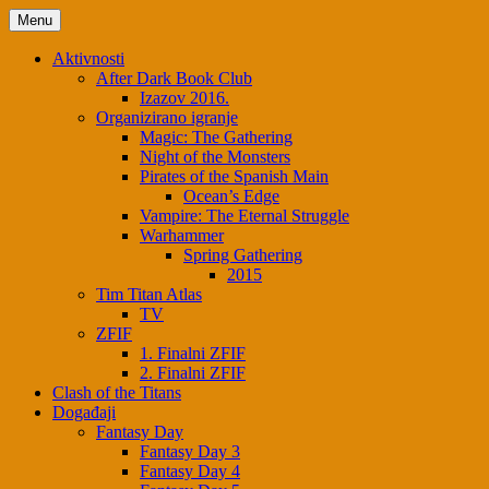
Skip
Menu
to
content
Aktivnosti
After Dark Book Club
Izazov 2016.
Organizirano igranje
Magic: The Gathering
Night of the Monsters
Pirates of the Spanish Main
Ocean’s Edge
Vampire: The Eternal Struggle
Warhammer
Spring Gathering
2015
Tim Titan Atlas
TV
ZFIF
1. Finalni ZFIF
2. Finalni ZFIF
Clash of the Titans
Događaji
Fantasy Day
Fantasy Day 3
Fantasy Day 4