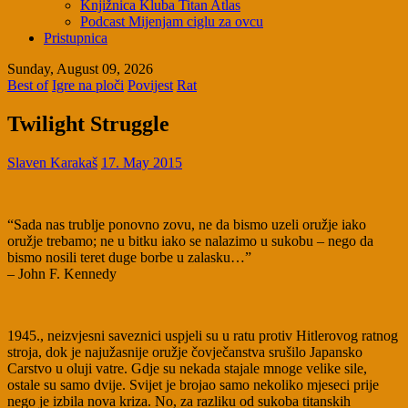
Knjižnica Kluba Titan Atlas
Podcast Mijenjam ciglu za ovcu
Pristupnica
Sunday, August 09, 2026
Best of
Igre na ploči
Povijest
Rat
Twilight Struggle
Slaven Karakaš
17. May 2015
“Sada nas trublje ponovno zovu, ne da bismo uzeli oružje iako
oružje trebamo; ne u bitku iako se nalazimo u sukobu – nego da
bismo nosili teret duge borbe u zalasku…”
– John F. Kennedy
1945., neizvjesni saveznici uspjeli su u ratu protiv Hitlerovog ratnog
stroja, dok je najužasnije oružje čovječanstva srušilo Japansko
Carstvo u oluji vatre. Gdje su nekada stajale mnoge velike sile,
ostale su samo dvije. Svijet je brojao samo nekoliko mjeseci prije
nego je izbila nova kriza. No, za razliku od sukoba titanskih