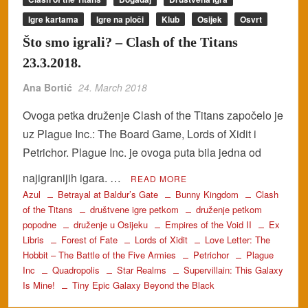
Igre kartama
Igre na ploči
Klub
Osijek
Osvrt
Što smo igrali? – Clash of the Titans
23.3.2018.
Ana Bortić
24. March 2018
Ovoga petka druženje Clash of the Titans započelo je
uz Plague Inc.: The Board Game, Lords of Xidit i
Petrichor. Plague Inc. je ovoga puta bila jedna od
najigranijih igara. …
READ MORE
Azul
Betrayal at Baldur’s Gate
Bunny Kingdom
Clash
of the Titans
društvene igre petkom
druženje petkom
popodne
druženje u Osijeku
Empires of the Void II
Ex
Libris
Forest of Fate
Lords of Xidit
Love Letter: The
Hobbit – The Battle of the Five Armies
Petrichor
Plague
Inc
Quadropolis
Star Realms
Supervillain: This Galaxy
Is Mine!
Tiny Epic Galaxy Beyond the Black