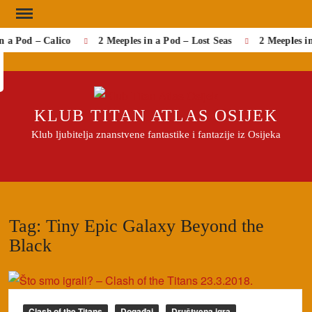
Skip
to
n a Pod – Calico
2 Meeples in a Pod – Lost Seas
2 Meeples i
Search
content
KLUB TITAN ATLAS OSIJEK
Klub ljubitelja znanstvene fantastike i fantazije iz Osijeka
Tag:
Tiny Epic Galaxy Beyond the
Black
Clash of the Titans
Događaj
Društvena igra