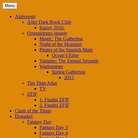
Skip
Menu
to
content
Aktivnosti
After Dark Book Club
Izazov 2016.
Organizirano igranje
Magic: The Gathering
Night of the Monsters
Pirates of the Spanish Main
Ocean’s Edge
Vampire: The Eternal Struggle
Warhammer
Spring Gathering
2015
Tim Titan Atlas
TV
ZFIF
1. Finalni ZFIF
2. Finalni ZFIF
Clash of the Titans
Događaji
Fantasy Day
Fantasy Day 3
Fantasy Day 4