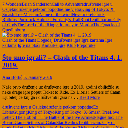
7 Wonders
Brian Sanderson
Call to Adventure
društvene igre u
Osijeku
druženje petkom popodne
Ime vjetra
King of Tokyo: X-
Smash Tree
Museum
Name of the wind
Nevermore
Patrick
Rothfuss
Purrrlock Holmes: Furriarty's Trail
Root
Teotihuacan: City
of Gods
The Lord of the Rings: Journey to Mordor
The Quacks of
Quedlinburg
Clash of the Titans
Događaj
Društvena igra
Igra kartama
Igre
kartama
Igre na ploči
Kartaške igre
Klub
Preporuke
Što smo igrali? – Clash of the Titans 4. 1.
2019.
Ana Bortić
5. January 2019
Naše prvo druženje uz društvene igre u 2019. godini obilježile su
neke drage igre poput Ticket to Ride, Ex Libris i Settlers of Catan.
Ljubiteljice knjiga i društvenih igara na …
Read More
društvene igre u Osijeku
druženje petkom popodne
Ex
Libris
Gugong
King of Tokyo
King of Tokyo: X-Smash Tree
Love
Letter: The Hobbit – The Battle of the Five Armies
Plague Inc: The
Board Game.
Settlers of Catan
Star Realms
Teotihuacan: City of
Gods
Ticket to Ride
Ticket to Ride: Europe
Ticket to Ride: New York