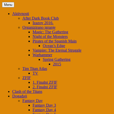
Menu
Aktivnosti
After Dark Book Club
Izazov 2016.
Organizirano igranje
Magic: The Gathering
Night of the Monsters
Pirates of the Spanish Main
Ocean’s Edge
Vampire: The Eternal Struggle
Warhammer
Spring Gathering
2015
Tim Titan Atlas
TV
ZFIF
1. Finalni ZFIF
2. Finalni ZFIF
Clash of the Titans
Događaji
Fantasy Day
Fantasy Day 3
Fantasy Day 4