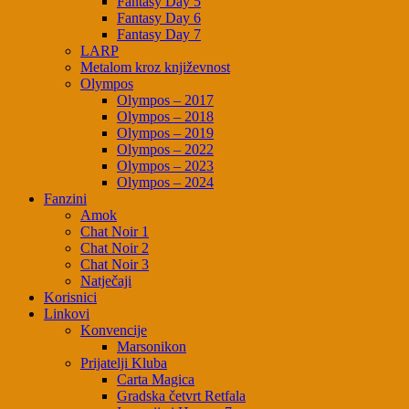
Fantasy Day 5
Fantasy Day 6
Fantasy Day 7
LARP
Metalom kroz književnost
Olympos
Olympos – 2017
Olympos – 2018
Olympos – 2019
Olympos – 2022
Olympos – 2023
Olympos – 2024
Fanzini
Amok
Chat Noir 1
Chat Noir 2
Chat Noir 3
Natječaji
Korisnici
Linkovi
Konvencije
Marsonikon
Prijatelji Kluba
Carta Magica
Gradska četvrt Retfala