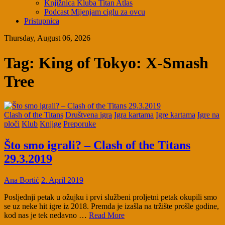
Knjižnica Kluba Titan Atlas
Podcast Mijenjam ciglu za ovcu
Pristupnica
Thursday, August 06, 2026
Tag:
King of Tokyo: X-Smash
Tree
Clash of the Titans
Društvena igra
Igra kartama
Igre kartama
Igre na
ploči
Klub
Knjige
Preporuke
Što smo igrali? – Clash of the Titans
29.3.2019
Ana Bortić
2. April 2019
Posljednji petak u ožujku i prvi službeni proljetni petak okupili smo
se uz neke hit igre iz 2018. Premda je izašla na tržište prošle godine,
kod nas je tek nedavno …
Read More