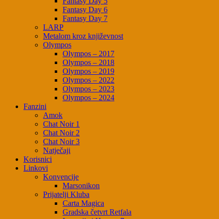
Fantasy Day 5
Fantasy Day 6
Fantasy Day 7
LARP
Metalom kroz književnost
Olympos
Olympos – 2017
Olympos – 2018
Olympos – 2019
Olympos – 2022
Olympos – 2023
Olympos – 2024
Fanzini
Amok
Chat Noir 1
Chat Noir 2
Chat Noir 3
Natječaji
Korisnici
Linkovi
Konvencije
Marsonikon
Prijatelji Kluba
Carta Magica
Gradska četvrt Retfala