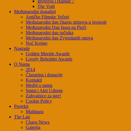
Inverzija i Hangar 7
The Void
Međunarodni događaji
Antičke Filmske Večeri
Međunarodni dan čitanja stripova u javnosti
Međunarodni Dan Igara na Ploči
Međunarodni dan ručnika
Međunarodni dan Zvjezdanih ratova
Noć Knjige
Nagrade
Golden Meeple Awards
Lovely Beholder Awards
O Nama
2014
Članarina i donacije
Kontakti
Mediji o nama
Statut i Akti Udruge
Zahvalnice za igre!
Cookie Policy
Projekti
Multipass
The Lair
Chaos News
Galerija