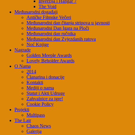
Inverzija i Hangar 7
The Void
Međunarodni događaji
Antičke Filmske Večeri
Međunarodni dan čitanja stripova u javnosti
Međunarodni Dan Igara na Ploči
Međunarodni dan ručnika
Međunarodni dan Zvjezdanih ratova
Noć Knjige
Nagrade
Golden Meeple Awards
Lovely Beholder Awards
O Nama
2014
Članarina i donacije
Kontakti
Mediji o nama
Statut i Akti Udruge
Zahvalnice za igre!
Cookie Policy
Projekti
Multipass
The Lair
Chaos News
Galerija